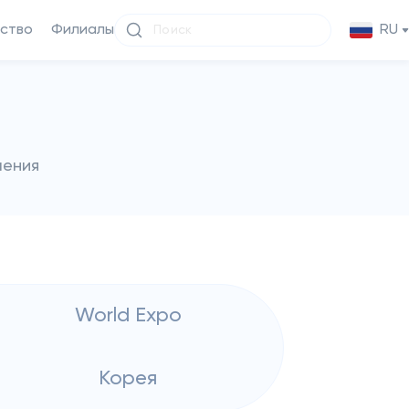
ство
Филиалы
RU
чения
World Expo
Корея