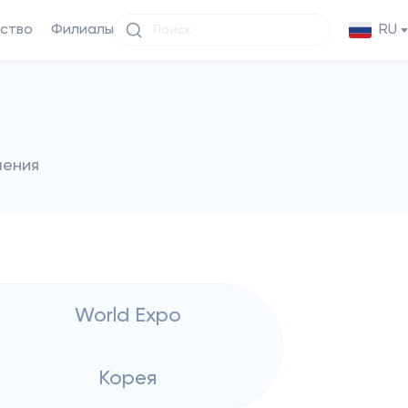
ство
Филиалы
RU
чения
World Expo
Корея