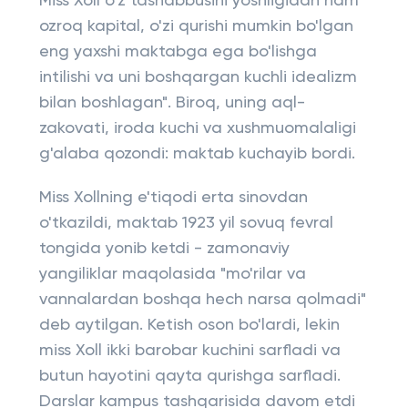
Miss Xoll o'z tashabbusini yoshligidan ham
ozroq kapital, o'zi qurishi mumkin bo'lgan
eng yaxshi maktabga ega bo'lishga
intilishi va uni boshqargan kuchli idealizm
bilan boshlagan". Biroq, uning aql-
zakovati, iroda kuchi va xushmuomalaligi
g'alaba qozondi: maktab kuchayib bordi.
Miss Xollning e'tiqodi erta sinovdan
o'tkazildi, maktab 1923 yil sovuq fevral
tongida yonib ketdi - zamonaviy
yangiliklar maqolasida "mo'rilar va
vannalardan boshqa hech narsa qolmadi"
deb aytilgan. Ketish oson bo'lardi, lekin
miss Xoll ikki barobar kuchini sarfladi va
butun hayotini qayta qurishga sarfladi.
Darslar kampus tashqarisida davom etdi