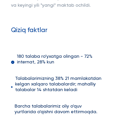
va keyingi yili "yangi" maktab ochildi.
Qiziq faktlar
180 talaba ro'yxatga olingan - 72%
internat, 28% kun
Talabalarimizning 38% 21 mamlakatdan
kelgan xalqaro talabalardir; mahalliy
talabalar 14 shtatdan keladi
Barcha talabalarimiz oliy o'quv
yurtlarida o'qishni davom ettirmoqda.