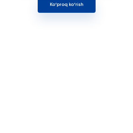
Koʻproq koʻrish