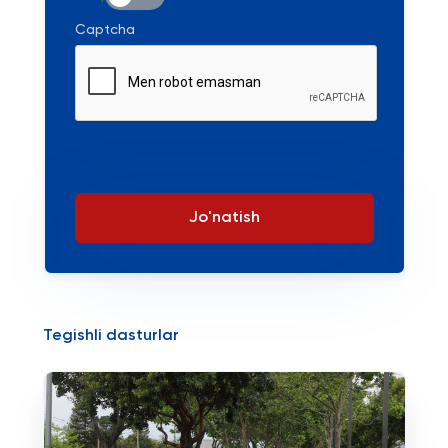
Captcha
Jo'natish
Tegishli dasturlar