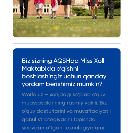
Biz sizning AQSHda Miss Xoll
Maktabida o’qishni
boshlashingiz uchun qanday
yordam berishimiz mumkin?
World.uz – xorijdagi ko'plab o'quv
muassasalarining rasmiy vakili. Biz
o’quv dasturlarini va muvaffaqiyatli
qabul strategiyasini topishda
sinovdan o’tgan texnologiyalarni