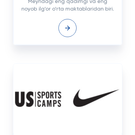
Meyndagi eng qadimgi va eng
noyob ilg'or o'rta maktablaridan biri.