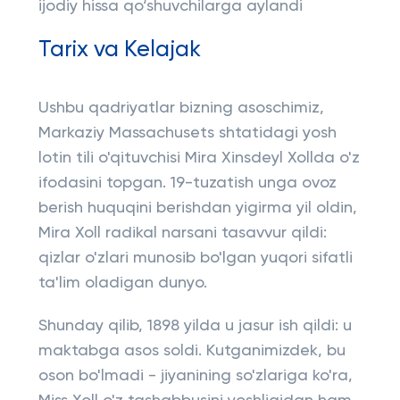
ijodiy hissa qo‘shuvchilarga aylandi
Tarix va Kelajak
Ushbu qadriyatlar bizning asoschimiz,
Markaziy Massachusets shtatidagi yosh
lotin tili o'qituvchisi Mira Xinsdeyl Xollda o'z
ifodasini topgan. 19-tuzatish unga ovoz
berish huquqini berishdan yigirma yil oldin,
Mira Xoll radikal narsani tasavvur qildi:
qizlar o'zlari munosib bo'lgan yuqori sifatli
ta'lim oladigan dunyo.
Shunday qilib, 1898 yilda u jasur ish qildi: u
maktabga asos soldi. Kutganimizdek, bu
oson bo'lmadi - jiyanining so'zlariga ko'ra,