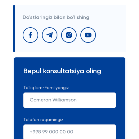
Do'stlaringiz bilan bo'lishing
Bepul konsultatsiya oling
To'liq Ism-Familyangiz
Telefon raqamingiz