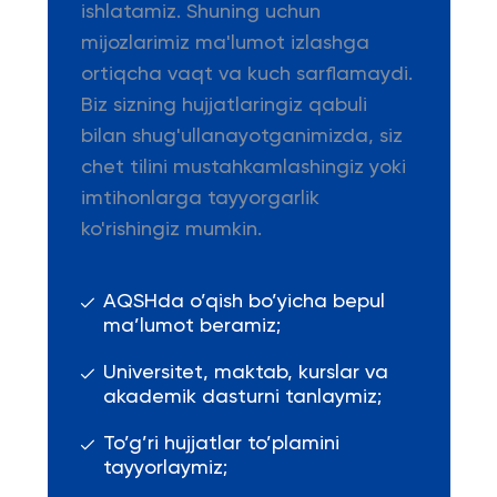
ishlatamiz. Shuning uchun
mijozlarimiz ma'lumot izlashga
ortiqcha vaqt va kuch sarflamaydi.
Biz sizning hujjatlaringiz qabuli
bilan shug'ullanayotganimizda, siz
chet tilini mustahkamlashingiz yoki
imtihonlarga tayyorgarlik
ko'rishingiz mumkin.
AQSHda o’qish bo’yicha bepul
ma’lumot beramiz;
Universitet, maktab, kurslar va
akademik dasturni tanlaymiz;
To’g’ri hujjatlar to’plamini
tayyorlaymiz;