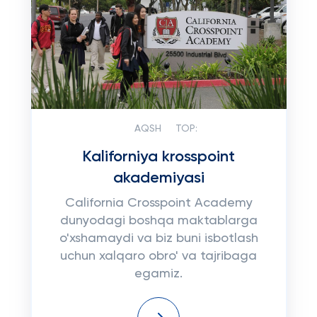
AQSH
TOP:
Kaliforniya krosspoint
akademiyasi
California Crosspoint Academy
dunyodagi boshqa maktablarga
o'xshamaydi va biz buni isbotlash
uchun xalqaro obro' va tajribaga
egamiz.