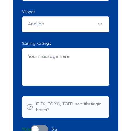
Viloyat
Andijon
Sizning xatingiz
IELTS, TOPIC, TOEFL sertifikatingiz
bormi?
Yo'q
Xa