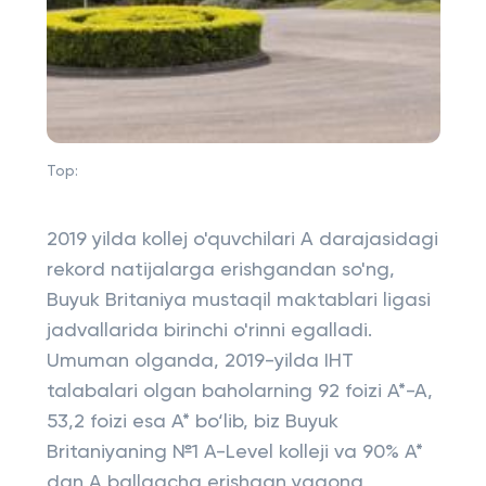
Top:
2019 yilda kollej o'quvchilari A darajasidagi
rekord natijalarga erishgandan so'ng,
Buyuk Britaniya mustaqil maktablari ligasi
jadvallarida birinchi o'rinni egalladi.
Umuman olganda, 2019-yilda IHT
talabalari olgan baholarning 92 foizi A*-A,
53,2 foizi esa A* bo‘lib, biz Buyuk
Britaniyaning №1 A-Level kolleji va 90% A*
dan A ballgacha erishgan yagona