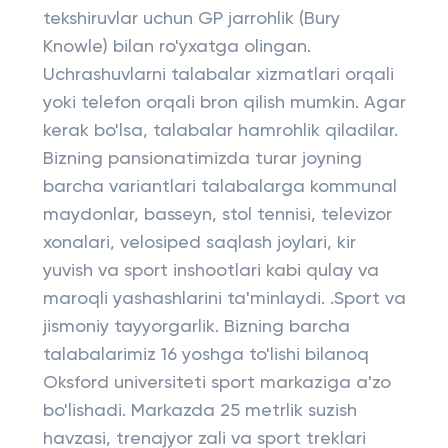
tekshiruvlar uchun GP jarrohlik (Bury
Knowle) bilan ro'yxatga olingan.
Uchrashuvlarni talabalar xizmatlari orqali
yoki telefon orqali bron qilish mumkin. Agar
kerak bo'lsa, talabalar hamrohlik qiladilar.
Bizning pansionatimizda turar joyning
barcha variantlari talabalarga kommunal
maydonlar, basseyn, stol tennisi, televizor
xonalari, velosiped saqlash joylari, kir
yuvish va sport inshootlari kabi qulay va
maroqli yashashlarini ta'minlaydi. .Sport va
jismoniy tayyorgarlik. Bizning barcha
talabalarimiz 16 yoshga to'lishi bilanoq
Oksford universiteti sport markaziga a'zo
bo'lishadi. Markazda 25 metrlik suzish
havzasi, trenajyor zali va sport treklari