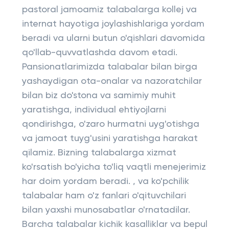
pastoral jamoamiz talabalarga kollej va
internat hayotiga joylashishlariga yordam
beradi va ularni butun o'qishlari davomida
qo'llab-quvvatlashda davom etadi.
Pansionatlarimizda talabalar bilan birga
yashaydigan ota-onalar va nazoratchilar
bilan biz do'stona va samimiy muhit
yaratishga, individual ehtiyojlarni
qondirishga, o'zaro hurmatni uyg'otishga
va jamoat tuyg'usini yaratishga harakat
qilamiz. Bizning talabalarga xizmat
ko'rsatish bo'yicha to'liq vaqtli menejerimiz
har doim yordam beradi. , va ko'pchilik
talabalar ham o'z fanlari o'qituvchilari
bilan yaxshi munosabatlar o'rnatadilar.
Barcha talabalar kichik kasalliklar va bepul