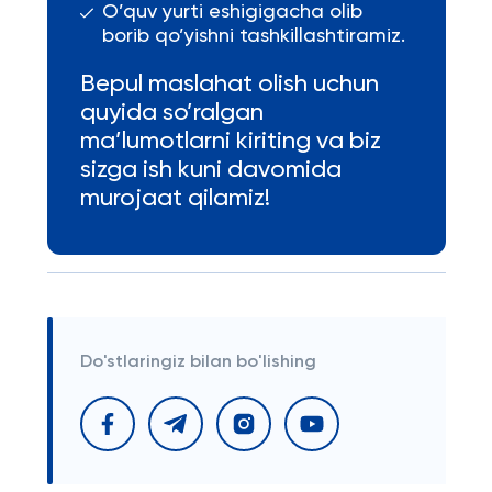
O’quv yurti eshigigacha olib
borib qo’yishni tashkillashtiramiz.
Bepul maslahat olish uchun
quyida so’ralgan
ma’lumotlarni kiriting va biz
sizga ish kuni davomida
murojaat qilamiz!
Do'stlaringiz bilan bo'lishing