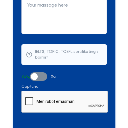
IELTS, TOPIC, TOEFL sertifikatingiz
bormi?
Yo'q
Xa
Captcha