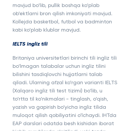
mavjud bo'lib, pullik boshqa ko'plab
ob'ektlarni bron qilish imkoniyati mavjud.
Kollejda basketbol, ​​futbol va badminton
kabi ko'plab klublar mavjud.
IELTS ingliz tili
Britaniya universitetlari birinchi tili ingliz tili
bo'lmagan talabalar uchun ingliz tilini
bilishini tasdiqlovchi hujjatlarni talab
qiladi. Ularning afzal ko'rgan varianti IELTS
(Xalqaro ingliz tili test tizimi) bo'lib, u
to'rtta til ko'nikmalari - tinglash, o'qish,
yozish va gapirish bo'yicha ingliz tilida
muloqot qilish qobiliyatini o'lchaydi. IHTda
EAP darslari odatda besh kishidan iborat