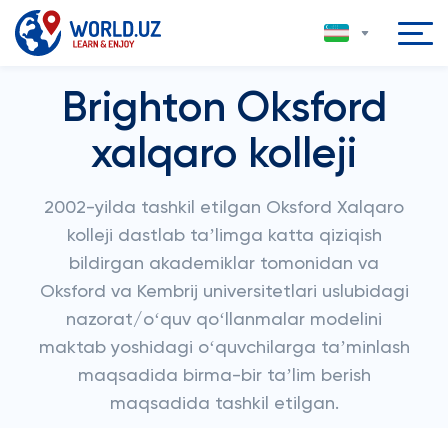
Brighton Oksford
xalqaro kolleji
2002-yilda tashkil etilgan Oksford Xalqaro
kolleji dastlab taʼlimga katta qiziqish
bildirgan akademiklar tomonidan va
Oksford va Kembrij universitetlari uslubidagi
nazorat/oʻquv qoʻllanmalar modelini
maktab yoshidagi oʻquvchilarga taʼminlash
maqsadida birma-bir taʼlim berish
maqsadida tashkil etilgan.