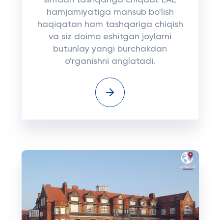
sinfdan tashqariga chiqadi: LAL
hamjamiyatiga mansub bo'lish
haqiqatan ham tashqariga chiqish
va siz doimo eshitgan joylarni
butunlay yangi burchakdan
o'rganishni anglatadi.