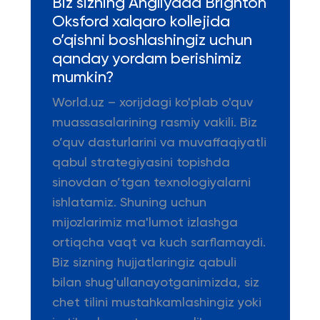
Biz sizning Angliyada Brighton
Oksford xalqaro kollejida
o’qishni boshlashingiz uchun
qanday yordam berishimiz
mumkin?
World.uz – xorijdagi ko'plab o'quv
muassasalarining rasmiy vakili. Biz
o’quv dasturlarini va muvaffaqiyatli
qabul strategiyasini topishda
sinovdan o’tgan texnologiyalarni
ishlatamiz. Shuning uchun
mijozlarimiz ma'lumot izlashga
ortiqcha vaqt va kuch sarflamaydi.
Biz sizning hujjatlaringiz qabuli
bilan shug'ullanayotganimizda, siz
chet tilini mustahkamlashingiz yoki