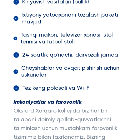
Kir yuvish vositalari (pullik)
Ixtiyoriy yotoqxonani tozalash paketi
mavjud
Tashqi makon, televizor xonasi, stol
tennisi va futbol stoli
24 soatlik qo'riqchi, darvozali jamoa
Choyshablar va ovqat pishirish uchun
uskunalar
Tez keng polosali va Wi-Fi
Imkoniyatlar va farovonlik
Oksford Xalqaro kollejida biz har bir
talabani doimiy qo'llab-quvvatlashni
ta'minlash uchun mustahkam farovonlik
tizimimiz bilan faxrlanamiz. Bizning