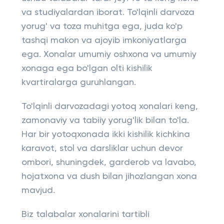
va studiyalardan iborat. To'lqinli darvoza
yorug' va toza muhitga ega, juda ko'p
tashqi makon va ajoyib imkoniyatlarga
ega. Xonalar umumiy oshxona va umumiy
xonaga ega bo'lgan olti kishilik
kvartiralarga guruhlangan.
To'lqinli darvozadagi yotoq xonalari keng,
zamonaviy va tabiiy yorug'lik bilan to'la.
Har bir yotoqxonada ikki kishilik kichkina
karavot, stol va darsliklar uchun devor
ombori, shuningdek, garderob va lavabo,
hojatxona va dush bilan jihozlangan xona
mavjud.
Biz talabalar xonalarini tartibli