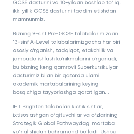
GCSE dasturini va 10-yildan boshlab toʻliq,
ikki yillik GCSE dasturini taqdim etishdan
mamnunmiz.
Bizning 9-sinf Pre-GCSE talabalarimizdan
13-sinf A-Level talabalarimizgacha har biri
asosiy o'rganish, tadqiqot, etakchilik va
jamoada ishlash ko'nikmalarini o'rganadi,
bu bizning keng qamrovli Superkursikulyar
dasturimiz bilan bir qatorda ularni
akademik martabalarining keyingi
bosqichiga tayyorlashga qaratilgan. .
IHT Brighton talabalari kichik sinflar,
ixtisoslashgan oʻqituvchilar va oʻzlarining
Strategik Global Pathwaydagi martaba
yoʻnalishidan bahramand boʻladi Ushbu