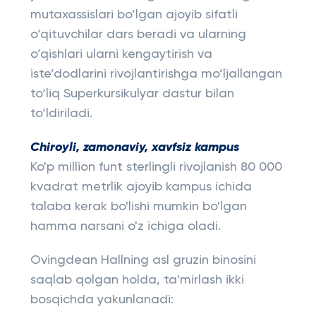
mutaxassislari bo‘lgan ajoyib sifatli
o‘qituvchilar dars beradi va ularning
o‘qishlari ularni kengaytirish va
iste’dodlarini rivojlantirishga mo‘ljallangan
to‘liq Superkursikulyar dastur bilan
to‘ldiriladi.
Chiroyli, zamonaviy, xavfsiz kampus
Ko'p million funt sterlingli rivojlanish 80 000
kvadrat metrlik ajoyib kampus ichida
talaba kerak bo'lishi mumkin bo'lgan
hamma narsani o'z ichiga oladi.
Ovingdean Hallning asl gruzin binosini
saqlab qolgan holda, ta'mirlash ikki
bosqichda yakunlanadi: