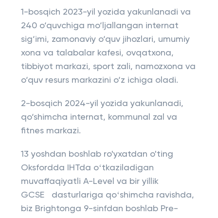
1-bosqich 2023-yil yozida yakunlanadi va
240 o‘quvchiga mo‘ljallangan internat
sig‘imi, zamonaviy o‘quv jihozlari, umumiy
xona va talabalar kafesi, ovqatxona,
tibbiyot markazi, sport zali, namozxona va
o‘quv resurs markazini o‘z ichiga oladi.
2-bosqich 2024-yil yozida yakunlanadi,
qo‘shimcha internat, kommunal zal va
fitnes markazi.
13 yoshdan boshlab ro'yxatdan o'ting
Oksfordda IHTda oʻtkaziladigan
muvaffaqiyatli A-Level va bir yillik
GCSE dasturlariga qoʻshimcha ravishda,
biz Brightonga 9-sinfdan boshlab Pre-