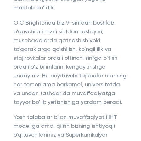
maktab bo‘ldik. .
OIC Brightonda biz 9-sinfdan boshlab
o‘quvchilarimizni sinfdan tashqari,
musobaqalarda qatnashish yoki
to‘garaklarga qo‘shilish, ko‘ngillilik va
stajirovkalar orqali oltinchi sinfga o‘tish
orqali o‘z bilimlarini kengaytirishga
undaymiz. Bu boyituvchi tajribalar ularning
har tomonlama barkamol, universitetda
va undan tashqarida muvaffaqiyatga
tayyor bo‘lib yetishishiga yordam beradi.
Yosh talabalar bilan muvaffaqiyatli IHT
modeliga amal qilish bizning ishtiyoqli
o'qituvchilarimiz va Superkurrikulyar