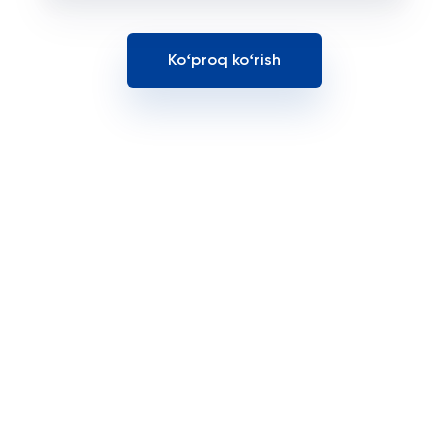
Koʻproq koʻrish