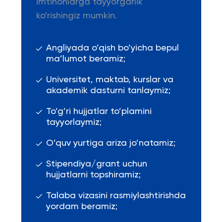
imtihonlarga tayyorgarlik
ko'rishingiz mumkin.
Angliyada o’qish bo’yicha bepul
ma’lumot beramiz;
Universitet, maktab, kurslar va
akademik dasturni tanlaymiz;
To’g’ri hujjatlar to’plamini
tayyorlaymiz;
O’quv yurtiga ariza jo’natamiz;
Stipendiya/grant uchun
hujjatlarni topshiramiz;
Talaba vizasini rasmiylashtirishda
yordam beramiz;