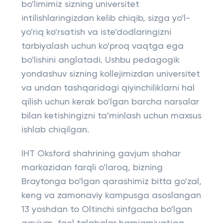
bo'limimiz sizning universitet
intilishlaringizdan kelib chiqib, sizga yo'l-
yo'riq ko'rsatish va iste'dodlaringizni
tarbiyalash uchun ko'proq vaqtga ega
bo'lishini anglatadi. Ushbu pedagogik
yondashuv sizning kollejimizdan universitet
va undan tashqaridagi qiyinchiliklarni hal
qilish uchun kerak bo'lgan barcha narsalar
bilan ketishingizni ta'minlash uchun maxsus
ishlab chiqilgan.
IHT Oksford shahrining gavjum shahar
markazidan farqli o'laroq, bizning
Braytonga bo'lgan qarashimiz bitta go'zal,
keng va zamonaviy kampusga asoslangan
13 yoshdan to Oltinchi sinfgacha bo'lgan