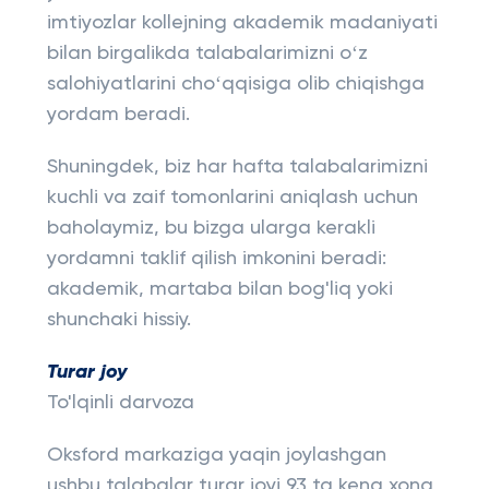
imtiyozlar kollejning akademik madaniyati
bilan birgalikda talabalarimizni oʻz
salohiyatlarini choʻqqisiga olib chiqishga
yordam beradi.
Shuningdek, biz har hafta talabalarimizni
kuchli va zaif tomonlarini aniqlash uchun
baholaymiz, bu bizga ularga kerakli
yordamni taklif qilish imkonini beradi:
akademik, martaba bilan bog'liq yoki
shunchaki hissiy.
Turar joy
To'lqinli darvoza
Oksford markaziga yaqin joylashgan
ushbu talabalar turar joyi 93 ta keng xona