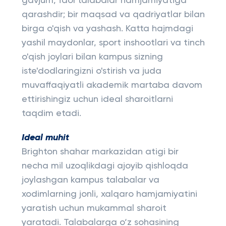
gavjum, faol talabalar hamjamiyatiga
qarashdir; bir maqsad va qadriyatlar bilan
birga o'qish va yashash. Katta hajmdagi
yashil maydonlar, sport inshootlari va tinch
o'qish joylari bilan kampus sizning
iste'dodlaringizni o'stirish va juda
muvaffaqiyatli akademik martaba davom
ettirishingiz uchun ideal sharoitlarni
taqdim etadi.
Ideal muhit
Brighton shahar markazidan atigi bir
necha mil uzoqlikdagi ajoyib qishloqda
joylashgan kampus talabalar va
xodimlarning jonli, xalqaro hamjamiyatini
yaratish uchun mukammal sharoit
yaratadi. Talabalarga o‘z sohasining