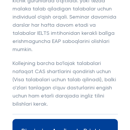
kichik guruhlarda o'qitiladi. yoki tezda
malaka talab qiladigan talabalar uchun
individual o'qish orqali. Seminar davomida
darslar har hafta davom etadi va
talabalar IELTS imtihonidan kerakli ballga
erishmaguncha EAP saboqlarini olishlari
mumkin.
Kollejning barcha bo'lajak talabalari
nafaqat CAS shartlarini qondirish uchun
(Visa talabalari uchun talab qilinadi), balki
o'zlari tanlagan o'quv dasturlarini engish
uchun ham etarli darajada ingliz tilini
bilishlari kerak.