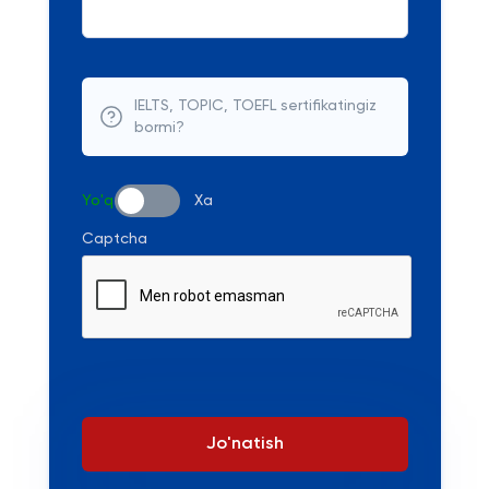
IELTS, TOPIC, TOEFL sertifikatingiz
bormi?
Yo'q
Xa
Captcha
Jo'natish