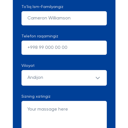
To'liq Ism-Familyangiz
Telefon raqamingiz
Viloyat
Andijon
Sizning xatingiz