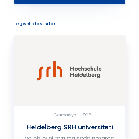
Tegishli dasturlar
Germaniya
TOP:
Heidelberg SRH universiteti
Va biz buni tom ma'noda nazarda