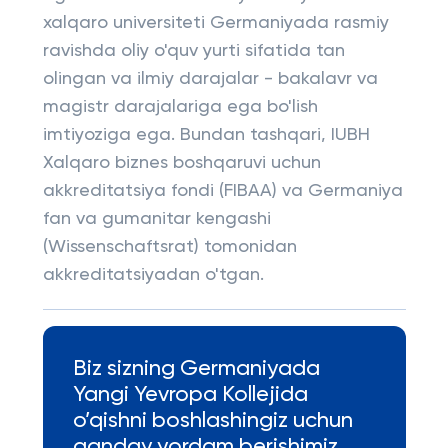
xalqaro universiteti Germaniyada rasmiy
ravishda oliy o'quv yurti sifatida tan
olingan va ilmiy darajalar - bakalavr va
magistr darajalariga ega bo'lish
imtiyoziga ega. Bundan tashqari, IUBH
Xalqaro biznes boshqaruvi uchun
akkreditatsiya fondi (FIBAA) va Germaniya
fan va gumanitar kengashi
(Wissenschaftsrat) tomonidan
akkreditatsiyadan o'tgan.
Biz sizning Germaniyada
Yangi Yevropa Kollejida
o’qishni boshlashingiz uchun
qanday yordam berishimiz