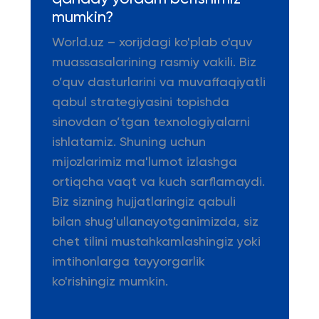
mumkin?
World.uz – xorijdagi ko'plab o'quv
muassasalarining rasmiy vakili. Biz
o’quv dasturlarini va muvaffaqiyatli
qabul strategiyasini topishda
sinovdan o’tgan texnologiyalarni
ishlatamiz. Shuning uchun
mijozlarimiz ma'lumot izlashga
ortiqcha vaqt va kuch sarflamaydi.
Biz sizning hujjatlaringiz qabuli
bilan shug'ullanayotganimizda, siz
chet tilini mustahkamlashingiz yoki
imtihonlarga tayyorgarlik
ko'rishingiz mumkin.