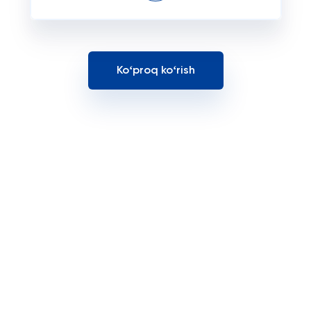
Koʻproq koʻrish