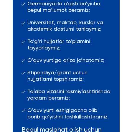
Germaniyada o’qish bo’yicha
bepul ma’lumot beramiz;
Universitet, maktab, kurslar va
akademik dasturni tanlaymiz;
To’g’ri hujjatlar to’plamini
tayyorlaymiz;
O’quv yurtiga ariza jo’natamiz;
Stipendiya/grant uchun
hujjatlarni topshiramiz;
Talaba vizasini rasmiylashtirishda
yordam beramiz;
O’quv yurti eshigigacha olib
borib qo’yishni tashkillashtiramiz.
Bepul maslahat olish uchun