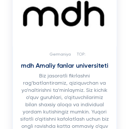
Germaniya
TOP:
mdh Amaliy fanlar universiteti
Biz jasoratli fikrlashni
rag'batlantiramiz, qiziquvchan va
yo'naltirishni ta'minlaymiz. Siz kichik
o'quv guruhlari, o'qituvchilarimiz
bilan shaxsiy aloqa va individual
yordam kutishingiz mumkin. Yuqori
sifatli o'qitishni kafolatlash uchun biz
ongli ravishda katta ommaviy o'quv