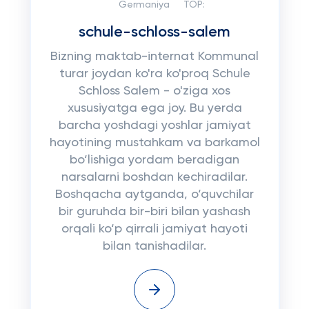
Germaniya
TOP:
schule-schloss-salem
Bizning maktab-internat Kommunal
turar joydan ko'ra ko'proq Schule
Schloss Salem - o'ziga xos
xususiyatga ega joy. Bu yerda
barcha yoshdagi yoshlar jamiyat
hayotining mustahkam va barkamol
bo‘lishiga yordam beradigan
narsalarni boshdan kechiradilar.
Boshqacha aytganda, o‘quvchilar
bir guruhda bir-biri bilan yashash
orqali ko‘p qirrali jamiyat hayoti
bilan tanishadilar.