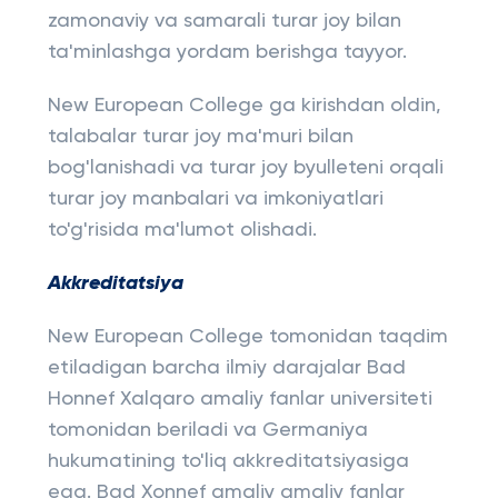
zamonaviy va samarali turar joy bilan
ta'minlashga yordam berishga tayyor.
New European College ga kirishdan oldin,
talabalar turar joy ma'muri bilan
bog'lanishadi va turar joy byulleteni orqali
turar joy manbalari va imkoniyatlari
to'g'risida ma'lumot olishadi.
Akkreditatsiya
New European College tomonidan taqdim
etiladigan barcha ilmiy darajalar Bad
Honnef Xalqaro amaliy fanlar universiteti
tomonidan beriladi va Germaniya
hukumatining to'liq akkreditatsiyasiga
ega. Bad Xonnef amaliy amaliy fanlar