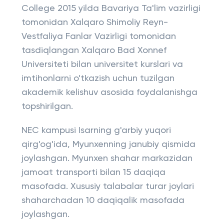
College 2015 yilda Bavariya Ta'lim vazirligi
tomonidan Xalqaro Shimoliy Reyn-
Vestfaliya Fanlar Vazirligi tomonidan
tasdiqlangan Xalqaro Bad Xonnef
Universiteti bilan universitet kurslari va
imtihonlarni o'tkazish uchun tuzilgan
akademik kelishuv asosida foydalanishga
topshirilgan.
NEC kampusi Isarning g'arbiy yuqori
qirg'og'ida, Myunxenning janubiy qismida
joylashgan. Myunxen shahar markazidan
jamoat transporti bilan 15 daqiqa
masofada. Xususiy talabalar turar joylari
shaharchadan 10 daqiqalik masofada
joylashgan.