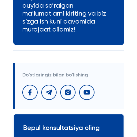
quyida so’ralgan
ma’lumotlarni kiriting va biz
sizga ish kuni davomida
murojaat qilamiz!
Do'stlaringiz bilan bo'lishing
Bepul konsultatsiya oling