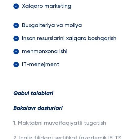
Xalqaro marketing
Buxgalteriya va moliya
Inson resurslarini xalqaro boshqarish
mehmonxona ishi
IT-menejment
Qabul talablari
Bakalavr dasturlari
1. Maktabni muvaffaqiyatli tugatish
2. Ingliz tilidagi sertifikat (akademik IELTS