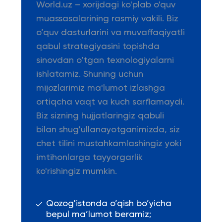
World.uz – xorijdagi ko'plab o'quv
muassasalarining rasmiy vakili. Biz
o’quv dasturlarini va muvaffaqiyatli
qabul strategiyasini topishda
sinovdan o’tgan texnologiyalarni
ishlatamiz. Shuning uchun
mijozlarimiz ma'lumot izlashga
ortiqcha vaqt va kuch sarflamaydi.
Biz sizning hujjatlaringiz qabuli
bilan shug'ullanayotganimizda, siz
chet tilini mustahkamlashingiz yoki
imtihonlarga tayyorgarlik
ko'rishingiz mumkin.
Qozog'istonda o’qish bo’yicha
bepul ma’lumot beramiz;