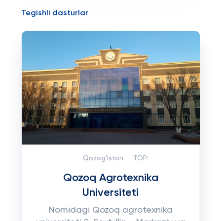
Tegishli dasturlar
Qozog'iston
TOP:
Qozoq Agrotexnika
Universiteti
Nomidagi Qozoq agrotexnika