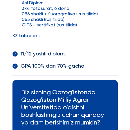
Asl Diplom
3x4 fotosurat, 6 dona.
086 shakli + fluorografiya ( rus tilida)
063 shakli (rus tilida)
OITS - sertifikat (rus tilida)
KZ talablari:
11/12 yoshli diplom.
GPA 100% dan 70% gacha
Biz sizning Qozog'istonda
Qozog'iston Milliy Agrar
Universitetida o’qishni
boshlashingiz uchun qanday
yordam berishimiz mumkin?