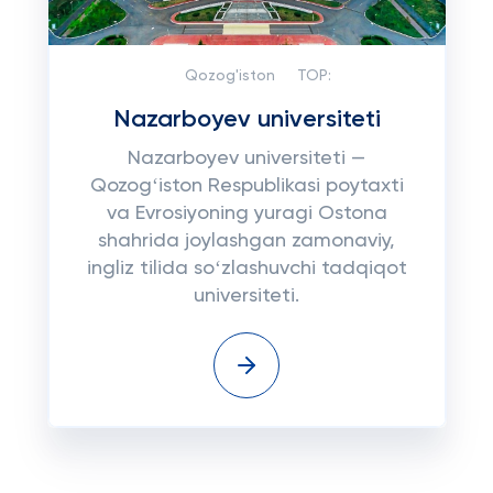
Qozog'iston
TOP:
Nazarboyev universiteti
Nazarboyev universiteti —
Qozogʻiston Respublikasi poytaxti
va Evrosiyoning yuragi Ostona
shahrida joylashgan zamonaviy,
ingliz tilida soʻzlashuvchi tadqiqot
universiteti.