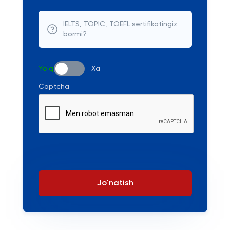
IELTS, TOPIC, TOEFL sertifikatingiz
bormi?
Yo'q
Xa
Captcha
Jo'natish