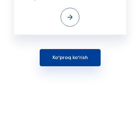
Koʻproq koʻrish