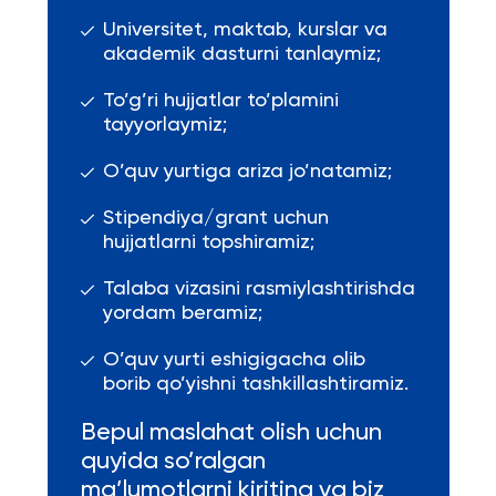
Universitet, maktab, kurslar va
akademik dasturni tanlaymiz;
To’g’ri hujjatlar to’plamini
tayyorlaymiz;
O’quv yurtiga ariza jo’natamiz;
Stipendiya/grant uchun
hujjatlarni topshiramiz;
Talaba vizasini rasmiylashtirishda
yordam beramiz;
O’quv yurti eshigigacha olib
borib qo’yishni tashkillashtiramiz.
Bepul maslahat olish uchun
quyida so’ralgan
ma’lumotlarni kiriting va biz