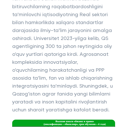
bitiruvchilarning raqobatbardoshligini
ta'minlovchi iqtisodiyotning Real sektori
bilan hamkorlikda xalqaro standartlar
darajasida ilmiy-ta'lim jarayonini amalga
oshiradi. Universitet 2023-yilga kelib, QS
agentligining 300 ta jahon reytingida oliy
o'quv yurtlari qatoriga kirdi. Agrosanoat
kompleksida innovatsiyalar,
o'quvchilarning harakatchanligi va PPP
asosida ta'lim, fan va ishlab chiqarishning
integratsiyasini ta'minlaydi. Shuningdek, u
Qozog'iston agrar fanida yangi bilimlarni
yaratadi va inson kapitalini rivojlantirish
uchun sharoit yaratishga kafolat beradi.