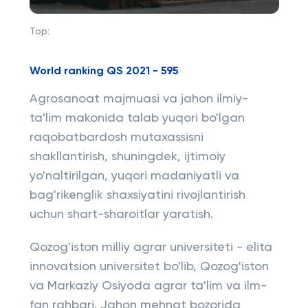
Top:
World ranking QS 2021 - 595
Agrosanoat majmuasi va jahon ilmiy-
ta'lim makonida talab yuqori bo'lgan
raqobatbardosh mutaxassisni
shakllantirish, shuningdek, ijtimoiy
yo'naltirilgan, yuqori madaniyatli va
bag'rikenglik shaxsiyatini rivojlantirish
uchun shart-sharoitlar yaratish.
Qozog'iston milliy agrar universiteti - elita
innovatsion universitet bo'lib, Qozog'iston
va Markaziy Osiyoda agrar ta'lim va ilm-
fan rahbari. Jahon mehnat bozorida