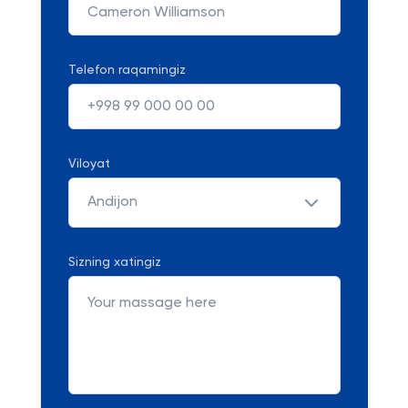
Telefon raqamingiz
Viloyat
Andijon
Sizning xatingiz