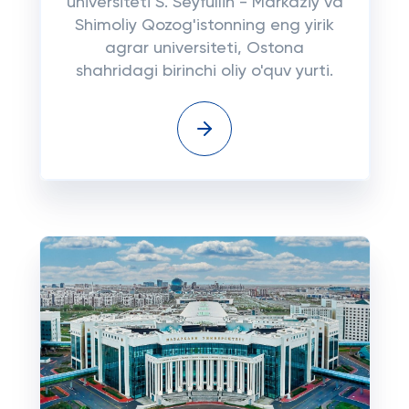
universiteti S. Seyfullin - Markaziy va
Shimoliy Qozog'istonning eng yirik
agrar universiteti, Ostona
shahridagi birinchi oliy o'quv yurti.