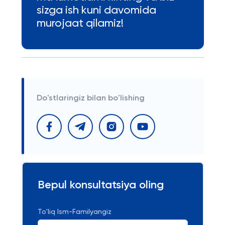
sizga ish kuni davomida
murojaat qilamiz!
Do'stlaringiz bilan bo'lishing
Bepul konsultatsiya oling
To'liq Ism-Familyangiz