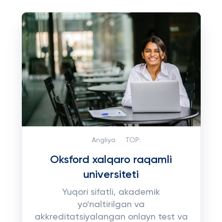
Angliya
TOP:
Oksford xalqaro raqamli
universiteti
Yuqori sifatli, akademik
yo'naltirilgan va
akkreditatsiyalangan onlayn test va