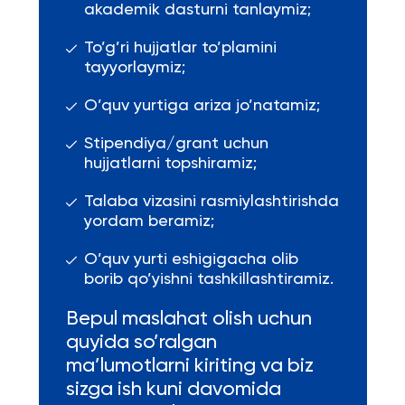
akademik dasturni tanlaymiz;
To’g’ri hujjatlar to’plamini
tayyorlaymiz;
O’quv yurtiga ariza jo’natamiz;
Stipendiya/grant uchun
hujjatlarni topshiramiz;
Talaba vizasini rasmiylashtirishda
yordam beramiz;
O’quv yurti eshigigacha olib
borib qo’yishni tashkillashtiramiz.
Bepul maslahat olish uchun
quyida so’ralgan
ma’lumotlarni kiriting va biz
sizga ish kuni davomida