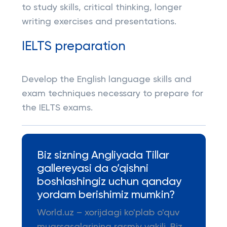
to study skills, critical thinking, longer
writing exercises and presentations.
IELTS preparation
Develop the English language skills and
exam techniques necessary to prepare for
the IELTS exams.
Biz sizning Angliyada Tillar
gallereyasi da o’qishni
boshlashingiz uchun qanday
yordam berishimiz mumkin?
World.uz – xorijdagi ko'plab o'quv