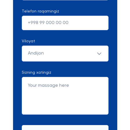
Telefon raqamingiz
Viloyat
Andijon
Sizning xatingiz