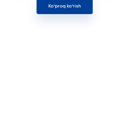
Koʻproq koʻrish