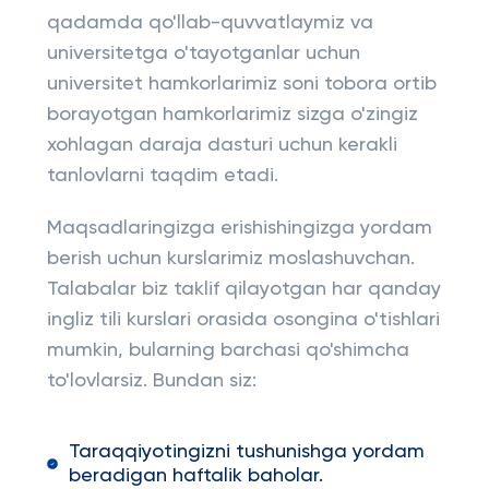
qadamda qo'llab-quvvatlaymiz va
universitetga o'tayotganlar uchun
universitet hamkorlarimiz soni tobora ortib
borayotgan hamkorlarimiz sizga o'zingiz
xohlagan daraja dasturi uchun kerakli
tanlovlarni taqdim etadi.
Maqsadlaringizga erishishingizga yordam
berish uchun kurslarimiz moslashuvchan.
Talabalar biz taklif qilayotgan har qanday
ingliz tili kurslari orasida osongina o'tishlari
mumkin, bularning barchasi qo'shimcha
to'lovlarsiz. Bundan siz:
Taraqqiyotingizni tushunishga yordam
beradigan haftalik baholar.