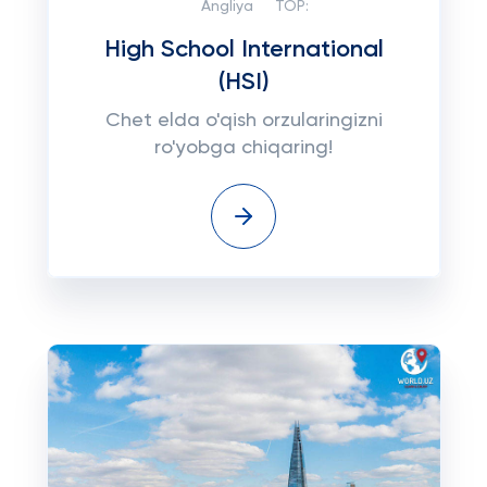
Angliya
TOP:
High School International
(HSI)
Chet elda o'qish orzularingizni
ro'yobga chiqaring!