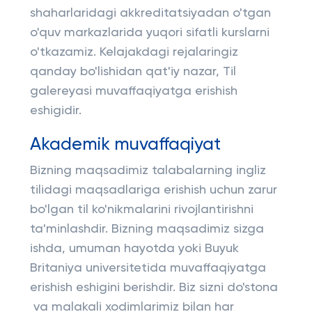
shaharlaridagi akkreditatsiyadan o'tgan
o'quv markazlarida yuqori sifatli kurslarni
o'tkazamiz. Kelajakdagi rejalaringiz
qanday bo'lishidan qat'iy nazar, Til
galereyasi muvaffaqiyatga erishish
eshigidir.
Akademik muvaffaqiyat
Bizning maqsadimiz talabalarning ingliz
tilidagi maqsadlariga erishish uchun zarur
bo'lgan til ko'nikmalarini rivojlantirishni
ta'minlashdir. Bizning maqsadimiz sizga
ishda, umuman hayotda yoki Buyuk
Britaniya universitetida muvaffaqiyatga
erishish eshigini berishdir. Biz sizni do'stona
va malakali xodimlarimiz bilan har