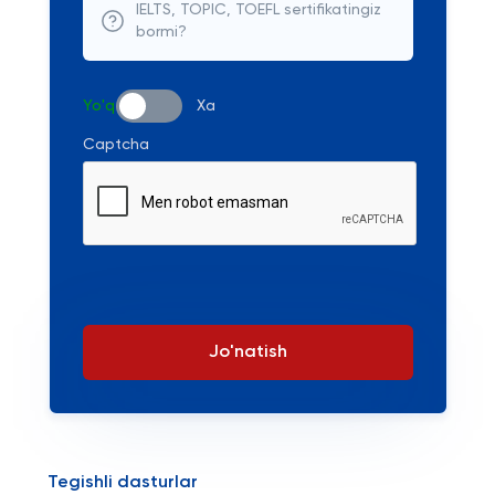
IELTS, TOPIC, TOEFL sertifikatingiz
bormi?
Yo'q
Xa
Captcha
Jo'natish
Tegishli dasturlar