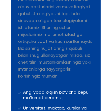
muassasalarining rasmiy vakili. Biz
o’quv dasturlarini va muvaffaqiyatli
qabul strategiyasini topishda
sinovdan o’tgan texnologiyalarni
ishlatamiz. Shuning uchun
mijozlarimiz ma'lumot izlashga
ortiqcha vaqt va kuch sarflamaydi.
Biz sizning hujjatlaringiz qabuli
bilan shug'ullanayotganimizda, siz
chet tilini mustahkamlashingiz yoki
imtihonlarga tayyorgarlik
ko'rishingiz mumkin.
Angliyada o’qish bo’yicha bepul
ma’lumot beramiz;
Universitet, maktab, kurslar va