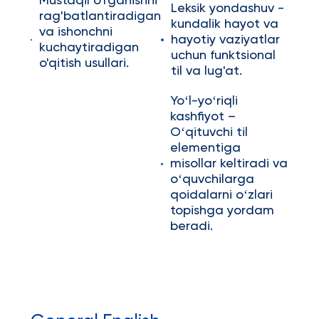
Mustaqil o'rganishni
Leksik yondashuv -
rag'batlantiradigan
kundalik hayot va
va ishonchni
hayotiy vaziyatlar
kuchaytiradigan
uchun funktsional
o'qitish usullari.
til va lug'at.
Yoʻl-yoʻriqli
kashfiyot –
Oʻqituvchi til
elementiga
misollar keltiradi va
oʻquvchilarga
qoidalarni oʻzlari
topishga yordam
beradi.