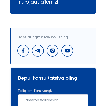
murojaat qilamiz!
Do'stlaringiz bilan bo'lishing
Bepul konsultatsiya oling
To'liq Ism-Familyangiz