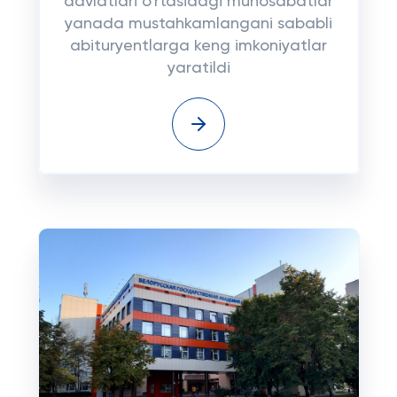
davlatlari o'rtasidagi munosabatlar
yanada mustahkamlangani sababli
abituryentlarga keng imkoniyatlar
yaratildi