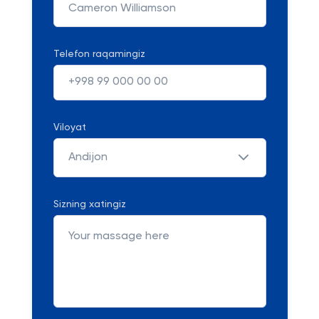
Telefon raqamingiz
Viloyat
Andijon
Sizning xatingiz