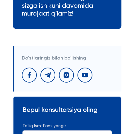
sizga ish kuni davomida
murojaat qilamiz!
Do'stlaringiz bilan bo'lishing
Bepul konsultatsiya oling
To'liq Ism-Familyangiz