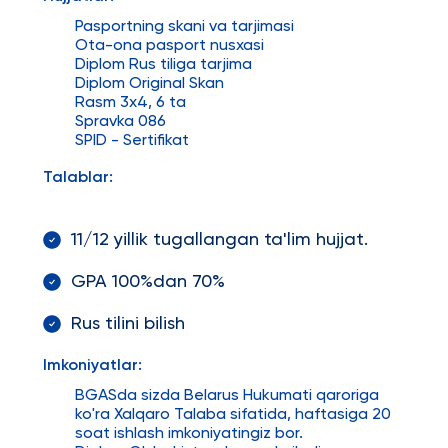
Pasportning skani va tarjimasi
Ota-ona pasport nusxasi
Diplom Rus tiliga tarjima
Diplom Original Skan
Rasm 3x4, 6 ta
Spravka 086
SPID - Sertifikat
Talablar:
11/12 yillik tugallangan ta'lim hujjat.
GPA 100%dan 70%
Rus tilini bilish
Imkoniyatlar:
BGASda sizda Belarus Hukumati qaroriga
ko'ra Xalqaro Talaba sifatida, haftasiga 20
soat ishlash imkoniyatingiz bor.