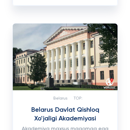
Belarus
TOP:
Belarus Davlat Qishloq
Xo'jaligi Akademiyasi
Akademiya maxsus maqomga ega