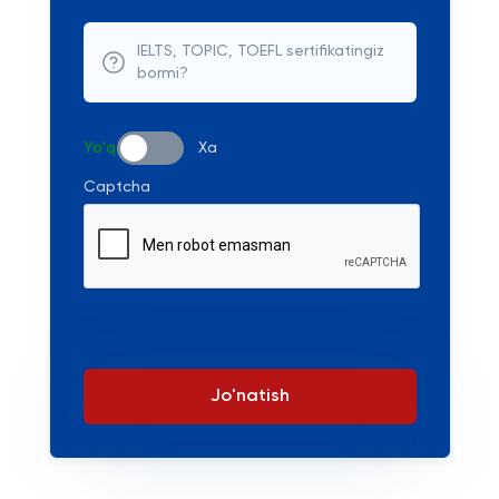
IELTS, TOPIC, TOEFL sertifikatingiz
bormi?
Yo'q
Xa
Captcha
Jo'natish