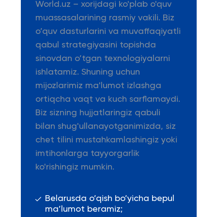
World.uz – xorijdagi ko'plab o'quv
muassasalarining rasmiy vakili. Biz
o’quv dasturlarini va muvaffaqiyatli
qabul strategiyasini topishda
sinovdan o’tgan texnologiyalarni
ishlatamiz. Shuning uchun
mijozlarimiz ma'lumot izlashga
ortiqcha vaqt va kuch sarflamaydi.
Biz sizning hujjatlaringiz qabuli
bilan shug'ullanayotganimizda, siz
chet tilini mustahkamlashingiz yoki
imtihonlarga tayyorgarlik
ko'rishingiz mumkin.
Belarusda o’qish bo’yicha bepul
ma’lumot beramiz;