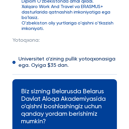
Diplom O'zbekistonda amal qiladi.
Xalqaro Work And Travel va ERASMUS+
dasturlarida qatnashish imkoniyatiga ega
bo'lasiz.
O'zbekiston oliy yurtlariga o'qishni o'tkazish
imkoniyati.
Yotoqxona:
Universitet o'zining pullik yotoqxonasiga
ega. Oyiga $35 dan.
Biz sizning Belarusda Belarus
Davlat Aloqa Akademiyasida
o’qishni boshlashingiz uchun
qanday yordam berishimiz
mumkin?