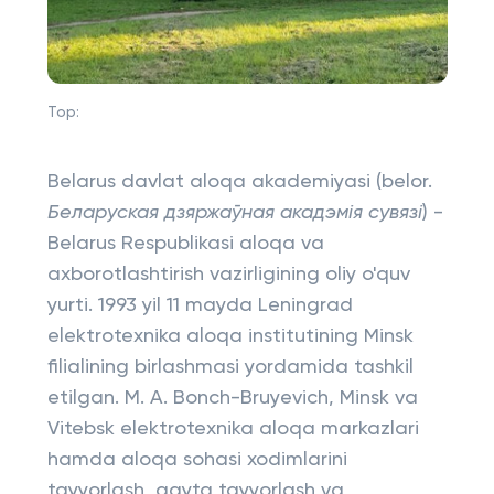
Top:
Belarus davlat aloqa akademiyasi (belor.
Беларуская дзяржаўная акадэмія сувязі
) -
Belarus Respublikasi aloqa va
axborotlashtirish vazirligining oliy o'quv
yurti. 1993 yil 11 mayda Leningrad
elektrotexnika aloqa institutining Minsk
filialining birlashmasi yordamida tashkil
etilgan. M. A. Bonch-Bruyevich, Minsk va
Vitebsk elektrotexnika aloqa markazlari
hamda aloqa sohasi xodimlarini
tayyorlash, qayta tayyorlash va