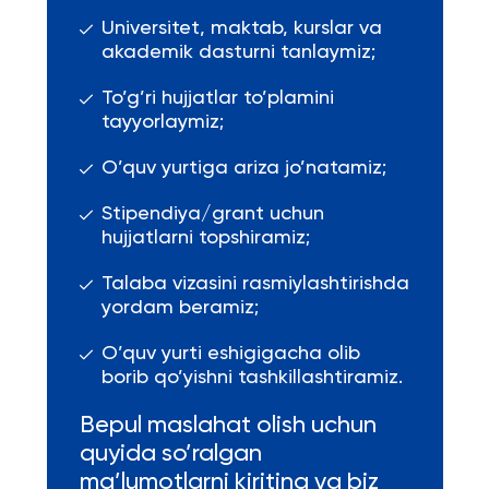
Universitet, maktab, kurslar va
akademik dasturni tanlaymiz;
To’g’ri hujjatlar to’plamini
tayyorlaymiz;
O’quv yurtiga ariza jo’natamiz;
Stipendiya/grant uchun
hujjatlarni topshiramiz;
Talaba vizasini rasmiylashtirishda
yordam beramiz;
O’quv yurti eshigigacha olib
borib qo’yishni tashkillashtiramiz.
Bepul maslahat olish uchun
quyida so’ralgan
ma’lumotlarni kiriting va biz