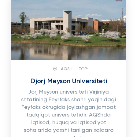
AQSH
TOP:
Djorj Meyson Universiteti
Jorj Meyson universiteti Virjiniya
shtatining Feyrfaks shahri yaqinidagi
Feyfaks okrugida joylashgan jamoat
tadqiqot universitetidir. AQShda
iqtisod, huquq va iqtisodiyot
sohalarida yaxshi tanilgan xalqaro