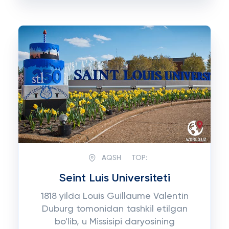
AQSH
TOP:
Seint Luis Universiteti
1818 yilda Louis Guillaume Valentin
Duburg tomonidan tashkil etilgan
bo'lib, u Missisipi daryosining