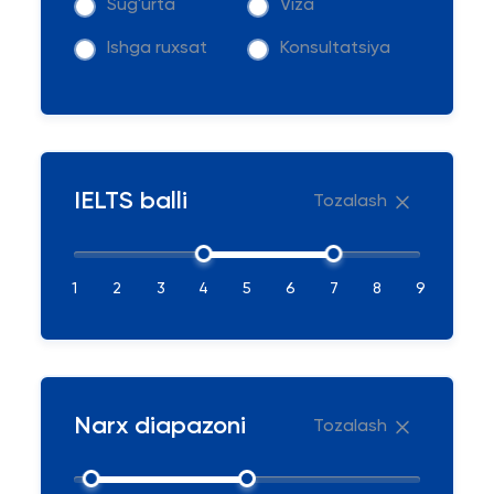
Sug'urta
Viza
Ishga ruxsat
Konsultatsiya
IELTS balli
Tozalash
1
2
3
4
5
6
7
8
9
Narx diapazoni
Tozalash