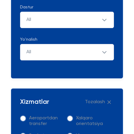
Dastur
All
Yo'nalish
All
Xizmatlar
Tozalash
Aeroportdan
Xalqaro
transfer
orientatsiya