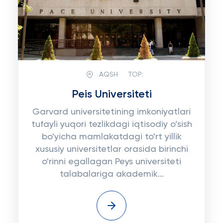
AQSH
TOP:
Peis Universiteti
Garvard universitetining imkoniyatlari
tufayli yuqori tezlikdagi iqtisodiy o’sish
bo'yicha mamlakatdagi to'rt yillik
xususiy universitetlar orasida birinchi
o'rinni egallagan Peys universiteti
talabalariga akademik...