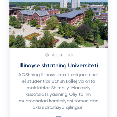
AQSH
TOP:
Illinoyse shtatning Universiteti
AQShning Illinoys shtati xalqaro chet
el studentlar uchun kollej va o'rta
maktablar Shimoliy-Markaziy
assotsiatsiyasining Oliy ta'lim
muassasalari komissiyasi tomonidan
akkreditatsiya qilingan.