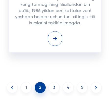
keng tarmog'ining filiallaridan biri
bo'lib, 1986 yildan beri kattalar va 6
yoshdan bolalar uchun turli xil ingliz tili
kurslarini taklif qilmoqda.
1
2
3
4
5