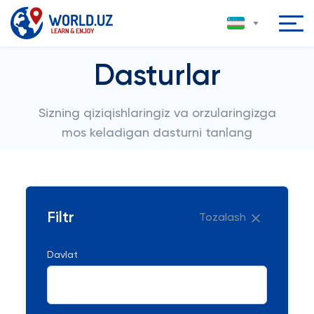
Dasturlar
Sizning qiziqishlaringiz va orzularingizga
mos keladigan dasturni tanlang
Filtr
Tozalash
Davlat