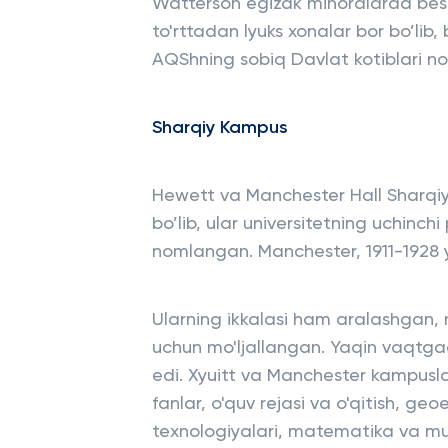
Watterson egizak minoralarda besh
to'rttadan lyuks xonalar bor bo’lib,
AQShning sobiq Davlat kotiblari no
Sharqiy Kampus
Hewett va Manchester Hall Sharqiy
bo’lib, ular universitetning uchinch
nomlangan. Manchester, 1911-1928 yi
Ularning ikkalasi ham aralashgan, m
uchun mo'ljallangan. Yaqin vaqtga
edi. Xyuitt va Manchester kampusla
fanlar, o'quv rejasi va o'qitish, ge
texnologiyalari, matematika va mu