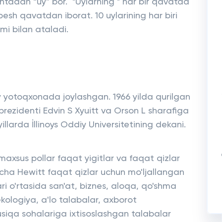
tadan “uy” bor. "Uylarning " har bir qavatda
 besh qavatdan iborat. 10 uylarining har biri
mi bilan ataladi.
 yotoqxonada joylashgan. 1966 yilda qurilgan
i prezidenti Edvin S Xyuitt va Orson L sharafiga
llarda İllinoys Oddiy Universitetining dekani.
axsus pollar faqat yigitlar va faqat qizlar
cha Hewitt faqat qizlar uchun mo'ljallangan
ri o'rtasida san'at, biznes, aloqa, qo'shma
oekologiya, a'lo talabalar, axborot
siqa sohalariga ixtisoslashgan talabalar