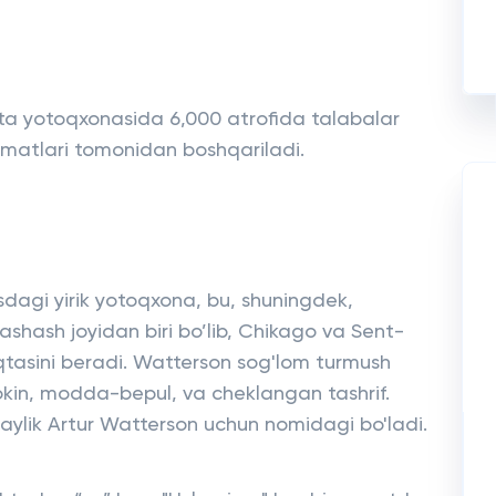
ttita yotoqxonasida 6,000 atrofida talabalar
izmatlari tomonidan boshqariladi.
agi yirik yotoqxona, bu, shuningdek,
hash joyidan biri bo’lib, Chikago va Sent-
nuqtasini beradi. Watterson sog'lom turmush
okin, modda-bepul, va cheklangan tashrif.
laylik Artur Watterson uchun nomidagi bo'ladi.