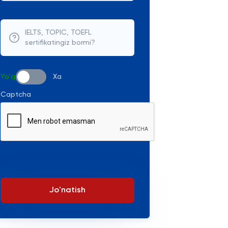
IELTS, TOPIC, TOEFL
sertifikatingiz bormi?
Yo'q
Xa
Captcha
Jo'natish