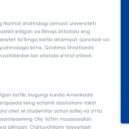
ning Normal shahridagi jamoat universiteti
tashkil etilgan va Illinoys shtatida eng
iversitet ta'limga katta ahamiyat qaratadi va
a uyushmasiga ko'ra, Qo'shma Shtatlarda
ruvchilardan biri sifatida e'tirof etiladi.
etilgan bo’lib, bugungi kunda Amerikada
rajasida keng ko'lamli dasturlarni taklif
aro chet el studentlar uchun kollej va o'rta
iatsiyasining Oliy ta'lim muassasalari
a qilingan. O'qituvchilarni tayyorlash