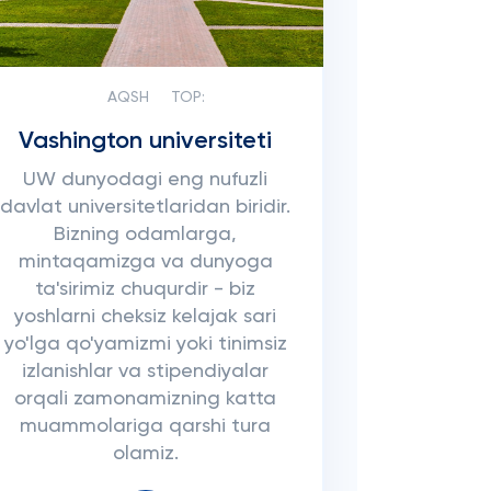
AQSH
TOP:
Vashington universiteti
UW dunyodagi eng nufuzli
davlat universitetlaridan biridir.
Bizning odamlarga,
mintaqamizga va dunyoga
ta'sirimiz chuqurdir - biz
yoshlarni cheksiz kelajak sari
yo'lga qo'yamizmi yoki tinimsiz
izlanishlar va stipendiyalar
orqali zamonamizning katta
muammolariga qarshi tura
olamiz.