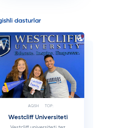
ishli dasturlar
AQSH
TOP:
Westcliff Universiteti
Vestcliff universiteti tez