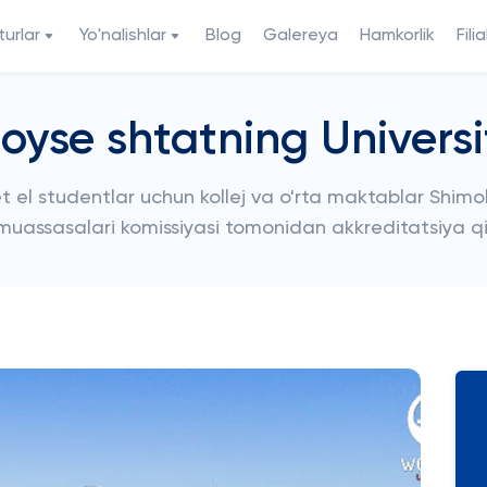
urlar
Yo'nalishlar
Blog
Galereya
Hamkorlik
Filia
inoyse shtatning Universi
t el studentlar uchun kollej va o'rta maktablar Shimo
 muassasalari komissiyasi tomonidan akkreditatsiya qi