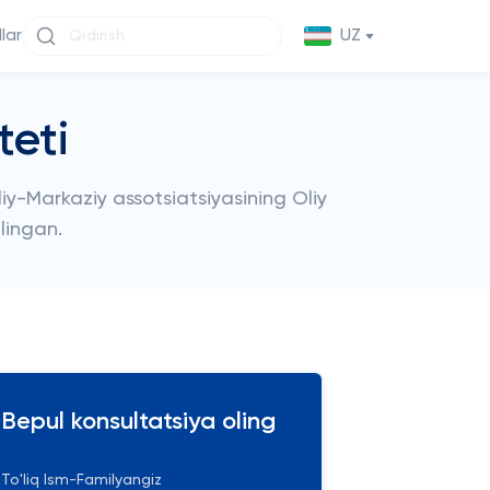
llar
UZ
teti
liy-Markaziy assotsiatsiyasining Oliy
lingan.
Bepul konsultatsiya oling
To'liq Ism-Familyangiz