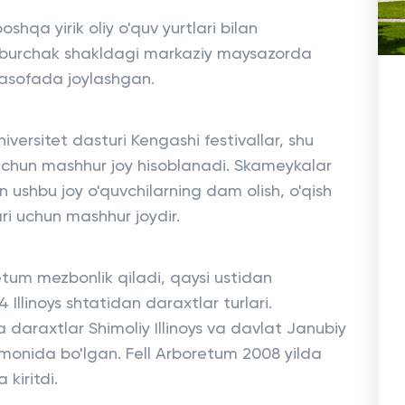
oshqa yirik oliy o'quv yurtlari bilan
'rtburchak shakldagi markaziy maysazorda
masofada joylashgan.
iversitet dasturi Kengashi festivallar, shu
 uchun mashhur joy hisoblanadi. Skameykalar
 ushbu joy o'quvchilarning dam olish, o'qish
ari uchun mashhur joydir.
tum mezbonlik qiladi, qaysi ustidan
 Illinoys shtatidan daraxtlar turlari.
 daraxtlar Shimoliy Illinoys va davlat Janubiy
monida bo'lgan. Fell Arboretum 2008 yilda
kiritdi.