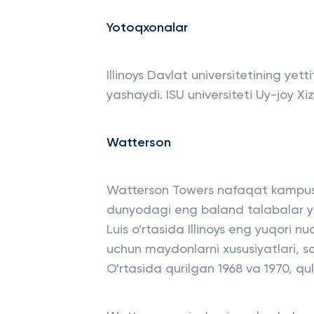
Yotoqxonalar
Illinoys Davlat universitetining ye
yashaydi. ISU universiteti Uy-joy X
Watterson
Watterson Towers nafaqat kampusd
dunyodagi eng baland talabalar yas
Luis o'rtasida Illinoys eng yuqori 
uchun maydonlarni xususiyatlari, s
O'rtasida qurilgan 1968 va 1970, qu