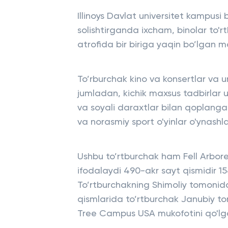
Illinoys Davlat universitet kampusi b
solishtirganda ixcham, binolar to
atrofida bir biriga yaqin bo’lgan 
To’rburchak kino va konsertlar va un
jumladan, kichik maxsus tadbirlar
va soyali daraxtlar bilan qoplangan
va norasmiy sport o'yinlar o'ynashl
Ushbu to’rtburchak ham Fell Arbore
ifodalaydi 490-akr sayt qismidir 154
To’rtburchakning Shimoliy tomonida
qismlarida to’rtburchak Janubiy to
Tree Campus USA mukofotini qo'lga 