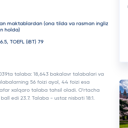
an maktablardan (ona tilda va rasman ingliz
an holda)
TS 6.5, TOEFL (iBT) 79
,039ta talaba: 18,643 bakalavr talabalari va
labalarning 56 foizi ayol, 44 foizi esa
far xalqaro talaba tahsil oladi. O'rtacha
ll edi 23.7. Talaba - ustoz nisbati 18:1.