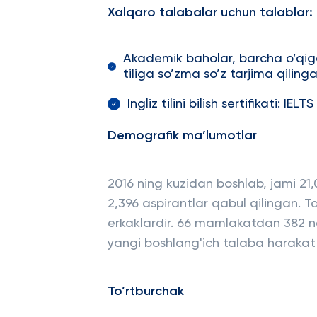
Xalqaro talabalar uchun talablar:
Akademik baholar, barcha o’qig
tiliga so’zma so’z tarjima qiling
Ingliz tilini bilish sertifikati: IEL
Demografik ma’lumotlar
2016 ning kuzidan boshlab, jami 21
2,396 aspirantlar qabul qilingan. Ta
erkaklardir. 66 mamlakatdan 382 na
yangi boshlang'ich talaba harakat ba
To’rtburchak