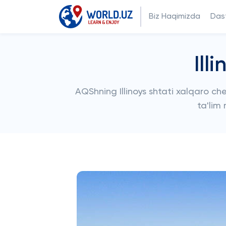
Biz Haqimizda
Dast
Ill
AQShning Illinoys shtati xalqaro che
ta'lim