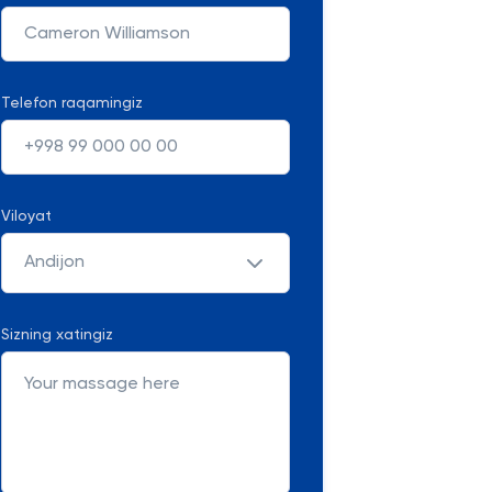
Telefon raqamingiz
Viloyat
Andijon
Sizning xatingiz