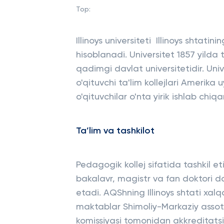
Top:
Illinoys universiteti Illinoys shtati
hisoblanadi. Universitet 1857 yilda 
qadimgi davlat universitetidir. Un
o'qituvchi ta'lim kollejlari Amerik
o'qituvchilar o'nta yirik ishlab chiqa
Ta’lim va tashkilot
Pedagogik kollej sifatida tashkil 
bakalavr, magistr va fan doktori da
etadi. AQShning Illinoys shtati xalq
maktablar Shimoliy-Markaziy assots
komissiyasi tomonidan akkreditatsiy