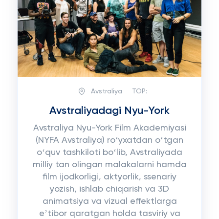
Avstraliya
TOP:
Avstraliyadagi Nyu-York
Avstraliya Nyu-York Film Akademiyasi
(NYFA Avstraliya) roʻyxatdan oʻtgan
oʻquv tashkiloti boʻlib, Avstraliyada
milliy tan olingan malakalarni hamda
film ijodkorligi, aktyorlik, ssenariy
yozish, ishlab chiqarish va 3D
animatsiya va vizual effektlarga
eʼtibor qaratgan holda tasviriy va