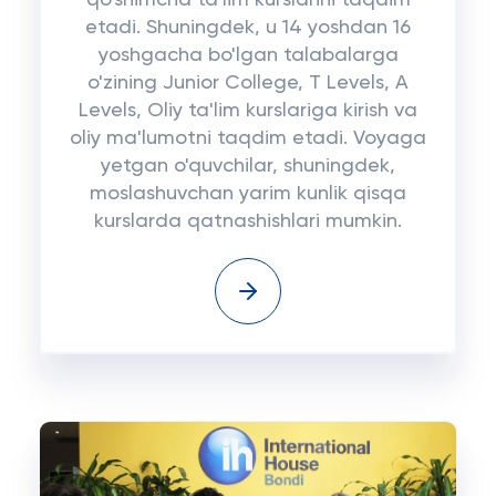
qo'shimcha ta'lim kurslarini taqdim
etadi. Shuningdek, u 14 yoshdan 16
yoshgacha bo'lgan talabalarga
o'zining Junior College, T Levels, A
Levels, Oliy ta'lim kurslariga kirish va
oliy ma'lumotni taqdim etadi. Voyaga
yetgan o'quvchilar, shuningdek,
moslashuvchan yarim kunlik qisqa
kurslarda qatnashishlari mumkin.