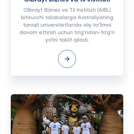
Olbrayt Biznes va Til Instituti (AIBL)
bitiruvchi talabalarga Avstraliyaning
taniqli universitetlarida oliy ta'limni
davom ettirish uchun to'g'ridan-to'g'ri
yo'lni taklif qiladi.