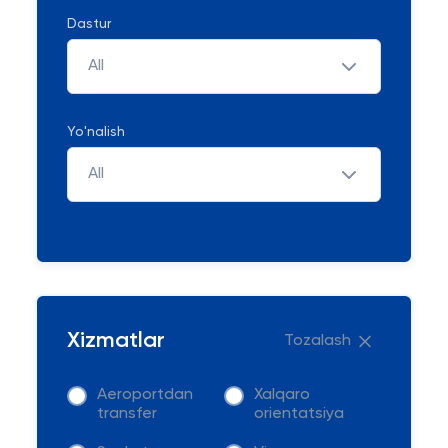
Dastur
All
Yo'nalish
All
Xizmatlar
Tozalash
Aeroportdan
Xalqaro
transfer
orientatsiya