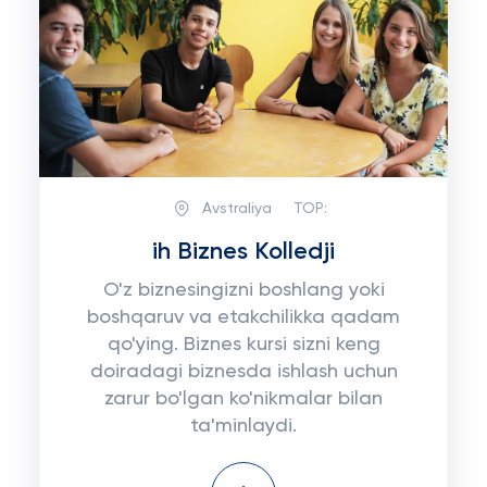
Avstraliya
TOP:
ih Biznes Kolledji
O'z biznesingizni boshlang yoki
boshqaruv va etakchilikka qadam
qo'ying. Biznes kursi sizni keng
doiradagi biznesda ishlash uchun
zarur bo'lgan ko'nikmalar bilan
ta'minlaydi.