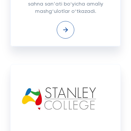
sahna sanʼati boʻyicha amaliy
mashgʻulotlar oʻtkazadi.