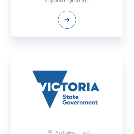
sayohat qiladilar.
Avstraliya
TOP: