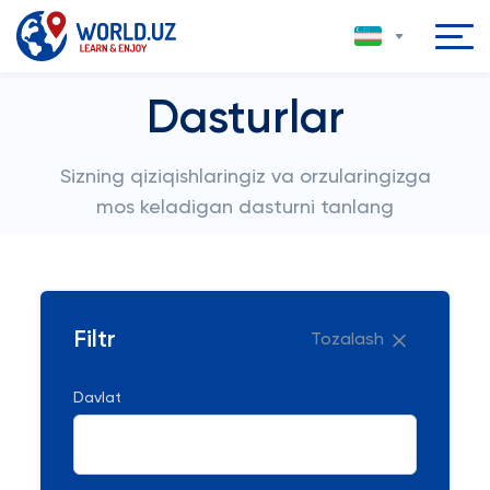
Dasturlar
Sizning qiziqishlaringiz va orzularingizga
mos keladigan dasturni tanlang
Filtr
Tozalash
Davlat