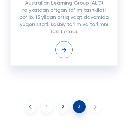
Australian Learning Group (ALG)
roʻyxatdan oʻtgan taʼlim tashkiloti
boʻlib, 15 yildan ortiq vaqt davomida
yuqori sifatli kasbiy taʼlim va taʼlimni
taklif etadi.
1
2
3