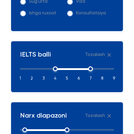
Sug'urta
Viza
Ishga ruxsat
Konsultatsiya
IELTS balli
Tozalash
1
2
3
4
5
6
7
8
9
Narx diapazoni
Tozalash