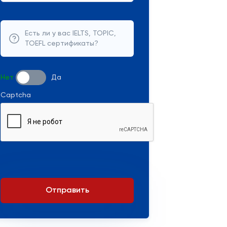
Есть ли у вас IELTS, TOPIC,
TOEFL сертификаты?
Нет
Да
Captcha
Отправить