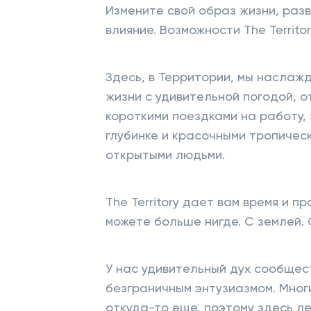
Измените свой образ жизни, раз
влияние. Возможности The Territo
Здесь, в Территории, мы насла
жизни с удивительной погодой, 
короткими поездками на работу,
глубинке и красочными тропичес
открытыми людьми.
The Territory дает вам время и п
можете больше нигде. С землей. 
У нас удивительный дух сообщест
безграничным энтузиазмом. Мно
откуда-то еще, поэтому здесь ле