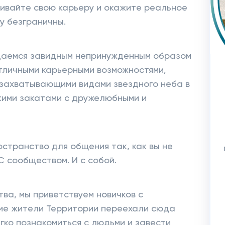
вивайте свою карьеру и окажите реальное
ry безграничны.
ждаемся завидным непринужденным образом
отличными карьерными возможностями,
 захватывающими видами звездного неба в
кими закатами с дружелюбными и
ространство для общения так, как вы не
С сообществом. И с собой.
ва, мы приветствуем новичков с
гие жители Территории переехали сюда
гко познакомиться с людьми и завести