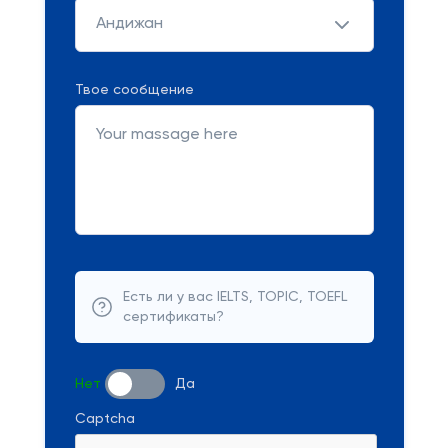
Андижан
Твое сообщение
Есть ли у вас IELTS, TOPIC, TOEFL
сертификаты?
Нет
Да
Captcha