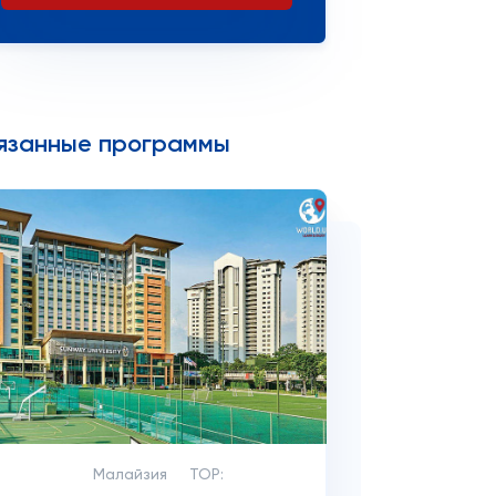
язанные программы
Малайзия
TOP: