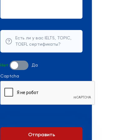
Есть ли у вас IELTS, TOPIC,
TOEFL сертификаты?
Нет
Да
Captcha
Отправить