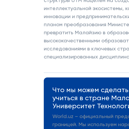
структуры UTM нацелен на созда
интеллектуальной экосистемы, к
инновации и предпринимательски
планом преобразования Министе
превратить Малайзию в образов
высококачественными образоват
исследованиями в ключевых стра
специализированных дисциплина
Что мы можем сделать 
учиться в стране Мал
Университет Техноло
World.uz – официальный пред
границей. Мы используем нар