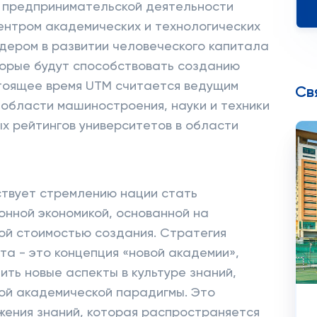
 предпринимательской деятельности
центром академических и технологических
идером в развитии человеческого капитала
торые будут способствовать созданию
стоящее время UTM считается ведущим
Св
области машиностроения, науки и техники
ых рейтингов университетов в области
ствует стремлению нации стать
онной экономикой, основанной на
кой стоимостью создания. Стратегия
а - это концепция «новой академии»,
ить новые аспекты в культуре знаний,
ой академической парадигмы. Это
жения знаний, которая распространяется