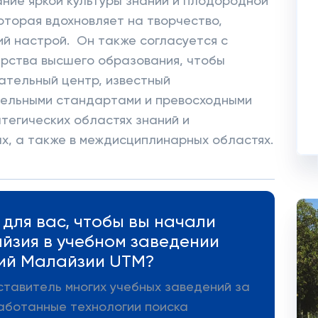
ние яркой культуры знаний и плодородной
оторая вдохновляет на творчество,
й настрой. Он также согласуется с
рства высшего образования, чтобы
ательный центр, известный
ельными стандартами и превосходными
тегических областях знаний и
х, а также в междисциплинарных областях.
для вас, чтобы вы начали
айзия в учебном заведении
гий Малайзии UTM?
ставитель многих учебных заведений за
аботанные технологии поиска