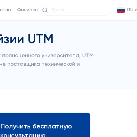
ство
Филиалы
RU
йзии UTM
ду полноценного университета, UTM
ане поставщика технической и
Получить бесплатную
консультацию