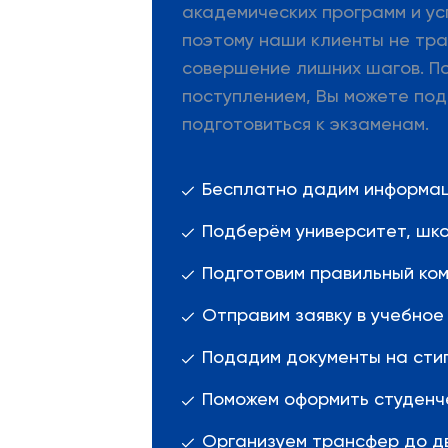
академических программ и ус
поэтому наши клиенты не тра
совершение лишних шагов. П
поступлением, Вы можете под
подготовиться к экзаменам.
Бесплатно дадим информац
Подберём университет, шко
Подготовим правильный ком
Отправим заявку в учебное
Подадим документы на сти
Поможем оформить студенче
Организуем трансфер до дв