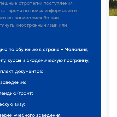
пешные стратегии поступления,
тят время на поиск информации и
ока мы занимаемся Вашим
тянуть иностранный язык или
ию по обучению в стране - Малайзия;
лу, курсы и академическую программу;
плект документов;
 заведение;
пендию/грант;
скую визу;
ерей учебного заведения.