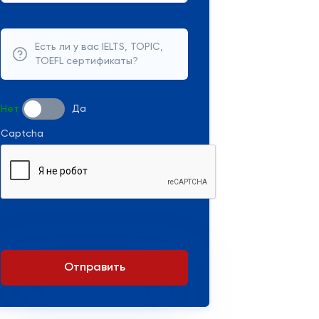
Есть ли у вас IELTS, TOPIC,
TOEFL сертификаты?
Нет
Да
Captcha
Отправить