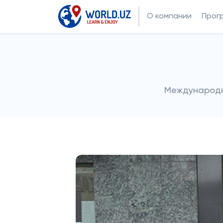
О компании
Прог
Международн