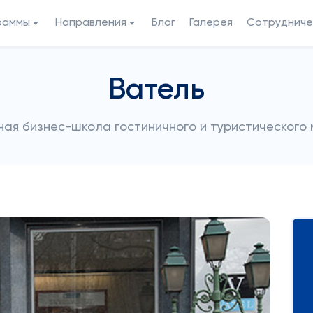
раммы
Направления
Блог
Галерея
Сотрудниче
Ватель
ая бизнес-школа гостиничного и туристического