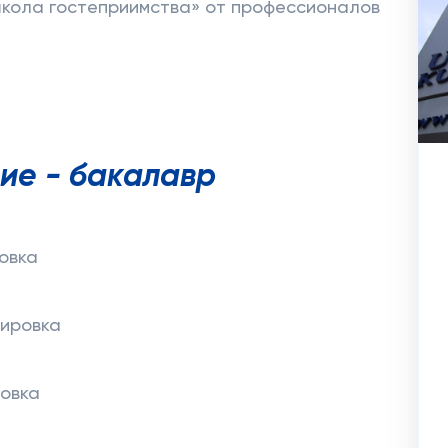
школа гостеприимства» от профессионалов
ие - бакалавр
овка
жировка
ровка