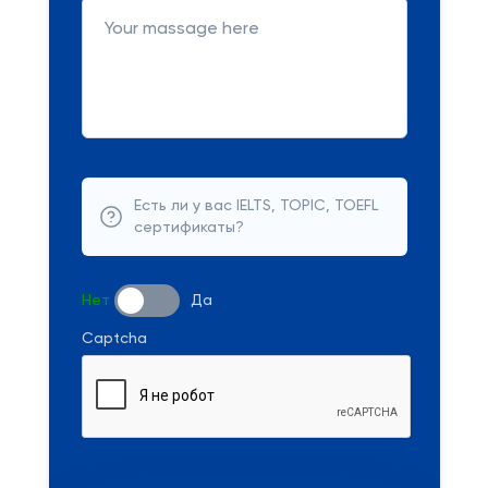
Есть ли у вас IELTS, TOPIC, TOEFL
сертификаты?
Нет
Да
Captcha