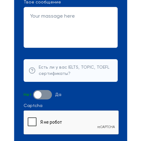
Твое сообщение
Есть ли у вас IELTS, TOPIC, TOEFL
сертификаты?
Нет
Да
Captcha