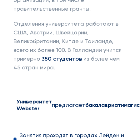
организаций, в том числе
правительственные гранты.
Отделения университета работают в
США, Австрии, Швейцарии,
Великобритании, Китае и Таиланде,
всего их более 100. В Голландии учится
примерно
350 студентов
из более чем
45 стран мира.
Университет
предлагает
бакалавриат
и
магис
Webster
Занятия проходят в городах Лейден и