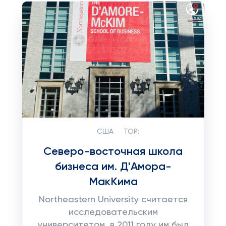
США
TOP:
Северо-восточная школа
бизнеса им. Д'Амора-
МакКима
Northeastern University считается
исследовательским
университетом, в 2011 году им был