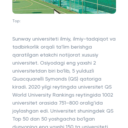
Top:
Sunway universiteti ilmiy, ilmiy-tadqiqot va
tadbirkorlik orqali ta'lim berishga
qaratilgan etakchi notijorat xususiy
universitet. Osiyodagi eng yaxshi 2
universitetdan biri bo'lib, 5 yulduzli
Quacquarelli Symonds (QS) qatoriga
kiradi. 2020 yilgi reytingda universitet QS
World University Rankings reytingida 1002
universitet orasida 751–800 oralig'ida
joylashgan edi. Universitet shuningdek QS
Top 50 dan 50 yoshgacha bo'lgan
dunyoning eng yaxshi 150 ta universiteti