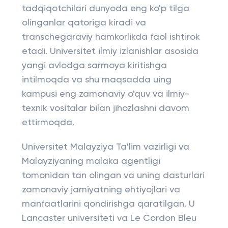
tadqiqotchilari dunyoda eng ko'p tilga
olinganlar qatoriga kiradi va
transchegaraviy hamkorlikda faol ishtirok
etadi. Universitet ilmiy izlanishlar asosida
yangi avlodga sarmoya kiritishga
intilmoqda va shu maqsadda uing
kampusi eng zamonaviy o'quv va ilmiy-
texnik vositalar bilan jihozlashni davom
ettirmoqda.
Universitet Malayziya Ta'lim vazirligi va
Malayziyaning malaka agentligi
tomonidan tan olingan va uning dasturlari
zamonaviy jamiyatning ehtiyojlari va
manfaatlarini qondirishga qaratilgan. U
Lancaster universiteti va Le Cordon Bleu