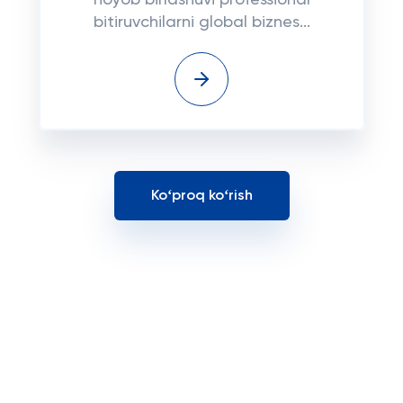
noyob birlashuvi professional
bitiruvchilarni global biznes...
Koʻproq koʻrish