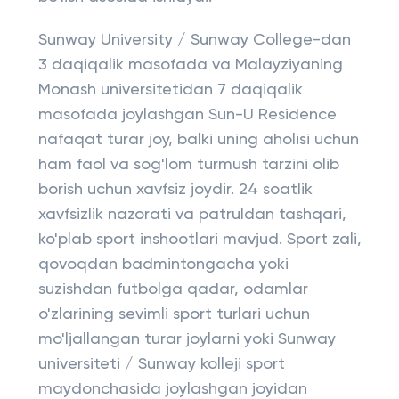
Sunway University / Sunway College-dan
3 daqiqalik masofada va Malayziyaning
Monash universitetidan 7 daqiqalik
masofada joylashgan Sun-U Residence
nafaqat turar joy, balki uning aholisi uchun
ham faol va sog'lom turmush tarzini olib
borish uchun xavfsiz joydir. 24 soatlik
xavfsizlik nazorati va patruldan tashqari,
ko'plab sport inshootlari mavjud. Sport zali,
qovoqdan badmintongacha yoki
suzishdan futbolga qadar, odamlar
o'zlarining sevimli sport turlari uchun
mo'ljallangan turar joylarni yoki Sunway
universiteti / Sunway kolleji sport
maydonchasida joylashgan joyidan