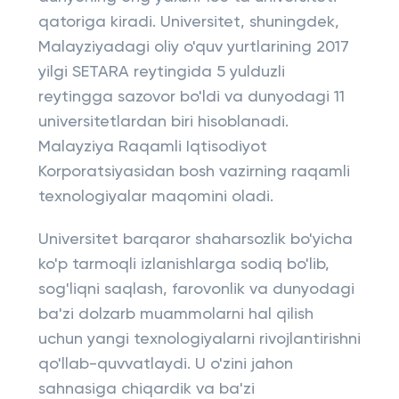
qatoriga kiradi. Universitet, shuningdek,
Malayziyadagi oliy o'quv yurtlarining 2017
yilgi SETARA reytingida 5 yulduzli
reytingga sazovor bo'ldi va dunyodagi 11
universitetlardan biri hisoblanadi.
Malayziya Raqamli Iqtisodiyot
Korporatsiyasidan bosh vazirning raqamli
texnologiyalar maqomini oladi.
Universitet barqaror shaharsozlik bo'yicha
ko'p tarmoqli izlanishlarga sodiq bo'lib,
sog'liqni saqlash, farovonlik va dunyodagi
ba'zi dolzarb muammolarni hal qilish
uchun yangi texnologiyalarni rivojlantirishni
qo'llab-quvvatlaydi. U o'zini jahon
sahnasiga chiqardik va ba'zi