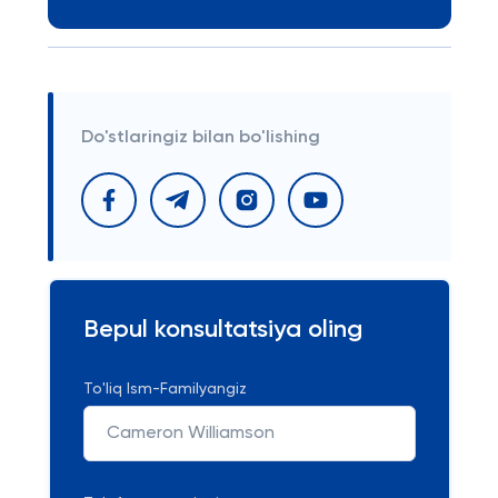
Do'stlaringiz bilan bo'lishing
Bepul konsultatsiya oling
To'liq Ism-Familyangiz