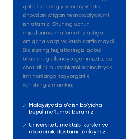
qabul strategiyasini topishda
sinovdan o’tgan texnologiyalarni
ishlatamiz. Shuning uchun
mijozlarimiz ma'lumot izlashga
ortiqcha vaqt va kuch sarflamaydi.
Biz sizning hujjatlaringiz qabuli
bilan shug'ullanayotganimizda, siz
chet tilini mustahkamlashingiz yoki
imtihonlarga tayyorgarlik
ko'rishingiz mumkin.
Malaysiyada o’qish bo’yicha
bepul ma’lumot beramiz;
Universitet, maktab, kurslar va
akademik dasturni tanlaymiz;