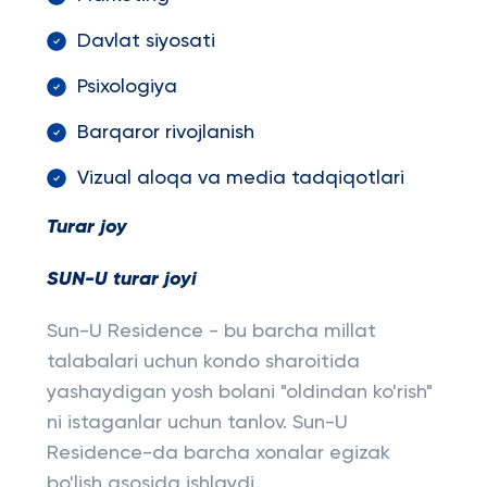
Davlat siyosati
Psixologiya
Barqaror rivojlanish
Vizual aloqa va media tadqiqotlari
Turar joy
SUN-U turar joyi
Sun-U Residence - bu barcha millat
talabalari uchun kondo sharoitida
yashaydigan yosh bolani "oldindan ko'rish"
ni istaganlar uchun tanlov. Sun-U
Residence-da barcha xonalar egizak
bo'lish asosida ishlaydi.