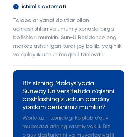
ichimlik avtomati
Talabalar yangi do'stlar bilan
uchrashishlari va umumiy xonada birga
bo'lishlari mumkin. Sun-U Residence eng
markazlashtirilgan turar joy bo'lib, yaqinlik
va qulaylik uchun maqbul tanlovdir.
Biz sizning Malaysiyada
Sunway Universitetida o’qishni
boshlashingiz uchun qanday
yordam berishimiz mumkin?
World.uz – xorijdagi ko'plab o'quv
muassasalarining rasmiy vakili. Biz
o’quv dasturlarini va muvaffaqiyatli