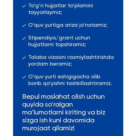
To’g’ri hujjatlar to’plamini
tayyorlaymiz;
O’quv yurtiga ariza jo’natamiz;
Stipendiya/grant uchun
hujjatlarni topshiramiz;
Talaba vizasini rasmiylashtirishda
yordam beramiz;
O’quv yurti eshigigacha olib
borib qo’yishni tashkillashtiramiz.
Bepul maslahat olish uchun
quyida so’ralgan
ma’lumotlarni kiriting va biz
sizga ish kuni davomida
murojaat qilamiz!