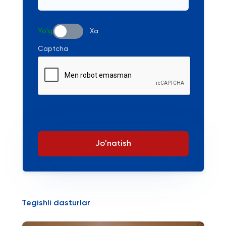
Yo'q
Xa
Captcha
Jo'natish
Tegishli dasturlar