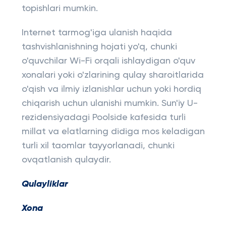
topishlari mumkin.
Internet tarmog'iga ulanish haqida
tashvishlanishning hojati yo'q, chunki
o'quvchilar Wi-Fi orqali ishlaydigan o'quv
xonalari yoki o'zlarining qulay sharoitlarida
o'qish va ilmiy izlanishlar uchun yoki hordiq
chiqarish uchun ulanishi mumkin. Sun'iy U-
rezidensiyadagi Poolside kafesida turli
millat va elatlarning didiga mos keladigan
turli xil taomlar tayyorlanadi, chunki
ovqatlanish qulaydir.
Qulayliklar
Xona