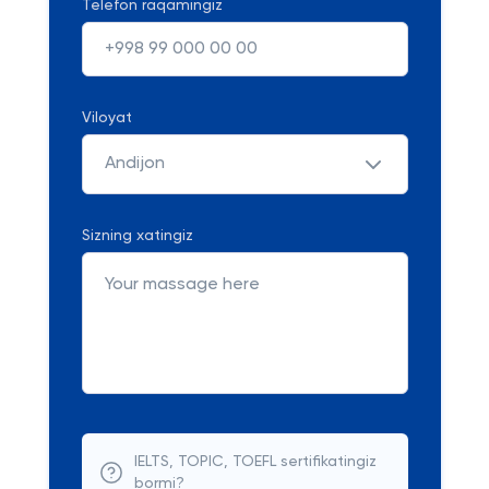
Telefon raqamingiz
Viloyat
Andijon
Sizning xatingiz
IELTS, TOPIC, TOEFL sertifikatingiz
bormi?