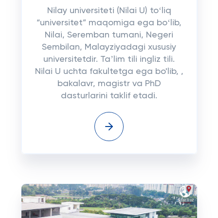
Nilay universiteti (Nilai U) toʻliq
“universitet” maqomiga ega boʻlib,
Nilai, Seremban tumani, Negeri
Sembilan, Malayziyadagi xususiy
universitetdir. Taʼlim tili ingliz tili.
Nilai U uchta fakultetga ega bo'lib, ,
bakalavr, magistr va PhD
dasturlarini taklif etadi.