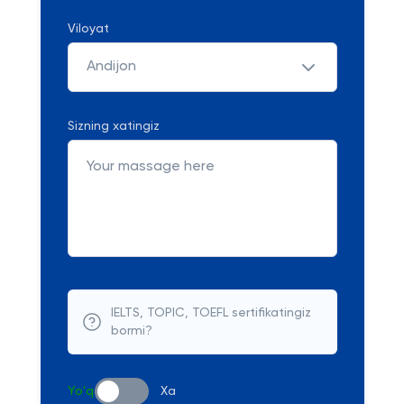
Viloyat
Andijon
Sizning xatingiz
IELTS, TOPIC, TOEFL sertifikatingiz
bormi?
Yo'q
Xa