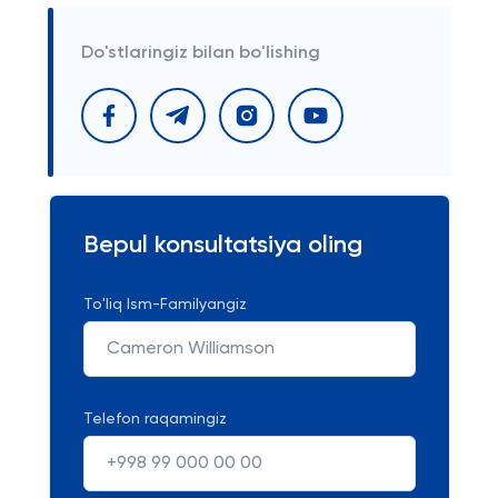
Do'stlaringiz bilan bo'lishing
Bepul konsultatsiya oling
To'liq Ism-Familyangiz
Telefon raqamingiz