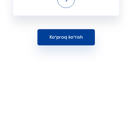
Koʻproq koʻrish