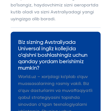
bo'lsangiz, haydovchimiz sizni aeroportda
kutib oladi va sizni Avstraliyadagi yangi
uyingizga olib boradi.
Biz sizning Avstraliyada
Universal ingliz kollejida
o’qishni boshlashingiz uchun
qanday yordam berishimiz
mumkin?
World.uz – xorijdagi ko'plab o'quv
muassasalarining rasmiy vakili. Biz
o’quv dasturlarini va muvaffaqiyatli
qabul strategiyasini topishda
sinovdan o’tgan texnologiyalarni