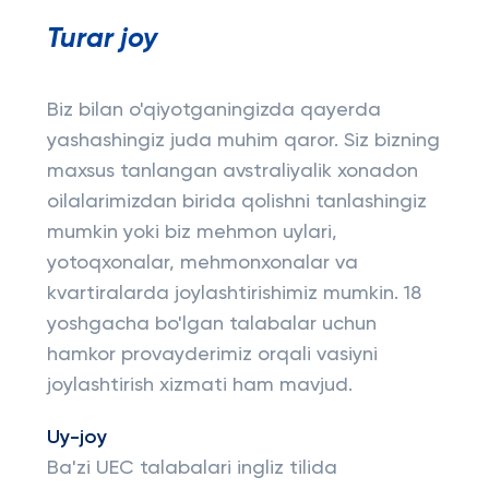
Turar joy
Biz bilan o'qiyotganingizda qayerda
yashashingiz juda muhim qaror. Siz bizning
maxsus tanlangan avstraliyalik xonadon
oilalarimizdan birida qolishni tanlashingiz
mumkin yoki biz mehmon uylari,
yotoqxonalar, mehmonxonalar va
kvartiralarda joylashtirishimiz mumkin. 18
yoshgacha bo'lgan talabalar uchun
hamkor provayderimiz orqali vasiyni
joylashtirish xizmati ham mavjud.
Uy-joy
Ba'zi UEC talabalari ingliz tilida