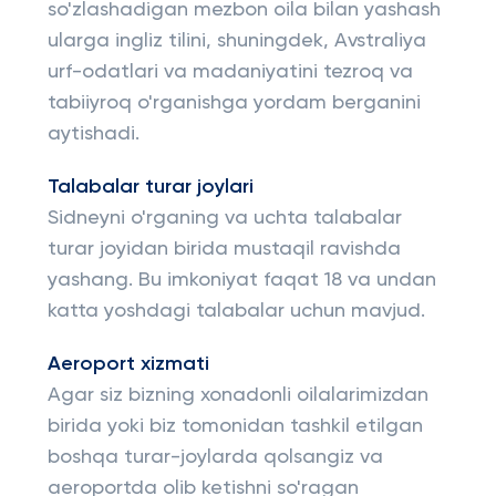
so'zlashadigan mezbon oila bilan yashash
ularga ingliz tilini, shuningdek, Avstraliya
urf-odatlari va madaniyatini tezroq va
tabiiyroq o'rganishga yordam berganini
aytishadi.
Talabalar turar joylari
Sidneyni o'rganing va uchta talabalar
turar joyidan birida mustaqil ravishda
yashang. Bu imkoniyat faqat 18 va undan
katta yoshdagi talabalar uchun mavjud.
Aeroport xizmati
Agar siz bizning xonadonli oilalarimizdan
birida yoki biz tomonidan tashkil etilgan
boshqa turar-joylarda qolsangiz va
aeroportda olib ketishni so'ragan