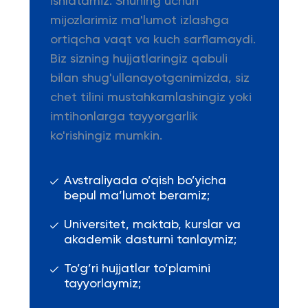
ishlatamiz. Shuning uchun
mijozlarimiz ma'lumot izlashga
ortiqcha vaqt va kuch sarflamaydi.
Biz sizning hujjatlaringiz qabuli
bilan shug'ullanayotganimizda, siz
chet tilini mustahkamlashingiz yoki
imtihonlarga tayyorgarlik
ko'rishingiz mumkin.
Avstraliyada o’qish bo’yicha
bepul ma’lumot beramiz;
Universitet, maktab, kurslar va
akademik dasturni tanlaymiz;
To’g’ri hujjatlar to’plamini
tayyorlaymiz;