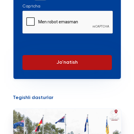
Captcha
Jo'natish
Tegishli dasturlar