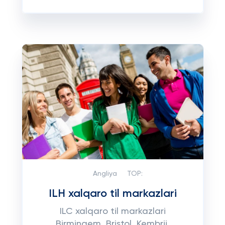
Angliya
TOP:
ILH xalqaro til markazlari
ILC xalqaro til markazlari
Birmingem, Bristol, Kembrij,