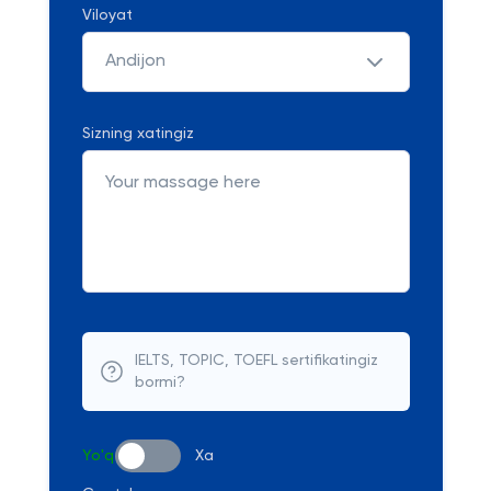
Viloyat
Andijon
Sizning xatingiz
IELTS, TOPIC, TOEFL sertifikatingiz
bormi?
Yo'q
Xa