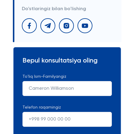
Do'stlaringiz bilan bo'lishing
Bepul konsultatsiya oling
To'liq Ism-Familyangiz
Telefon raqamingiz