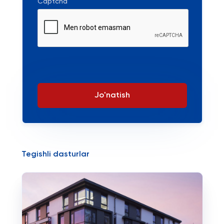
Captcha
Jo'natish
Tegishli dasturlar