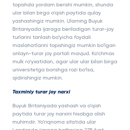
topishda yordam berishi mumkin, shunda
ular bilan birga o'qish paytida qulay
yashashingiz mumkin. Ularning Buyuk
Britaniyada ijaraga beriladigan turar-joy
turlarini tanlash bo'yicha foydali
maslahatlarini topishingiz mumkin bo'lgan
onlayn-turar joy portali mavjud. Ko'chmas
mulk ro'yxatidan, agar ular ular bilan birga
universitetga borishga rozi bo'lsa,
qidirishingiz mumkin.
Taxminiy turar joy narxi
Buyuk Britaniyada yashash va o'qish
paytida turar joy narxini hisobga olish
muhimdir. Yo'riqnoma sifatida ular