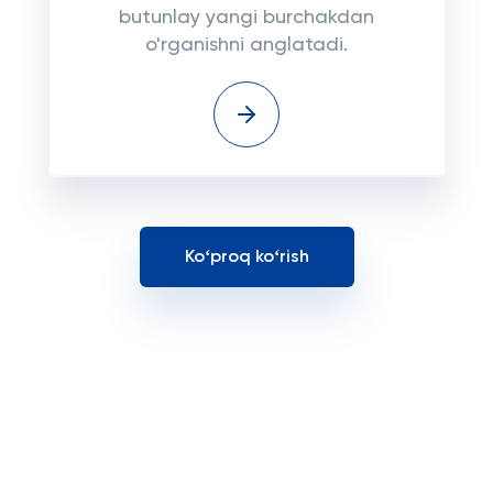
butunlay yangi burchakdan
o'rganishni anglatadi.
Koʻproq koʻrish