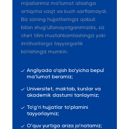
mijozlarimiz ma'lumot izlashga
ortiqcha vaqt va kuch sarflamaydi.
Biz sizning hujjatlaringiz qabuli
bilan shug'ullanayotganimizda, siz
chet tilini mustahkamlashingiz yoki
imtihonlarga tayyorgarlik
ko'rishingiz mumkin.
Angliyada o’qish bo’yicha bepul
ma’lumot beramiz;
Universitet, maktab, kurslar va
akademik dasturni tanlaymiz;
To’g’ri hujjatlar to’plamini
tayyorlaymiz;
O’quv yurtiga ariza jo’natamiz;