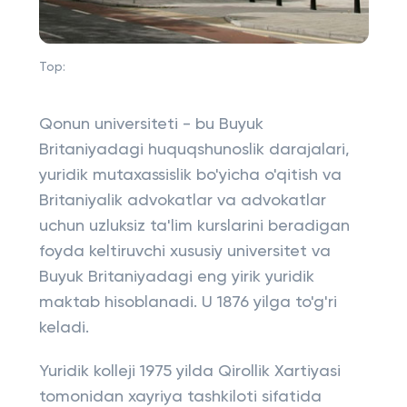
Top:
Qonun universiteti - bu Buyuk
Britaniyadagi huquqshunoslik darajalari,
yuridik mutaxassislik bo'yicha o'qitish va
Britaniyalik advokatlar va advokatlar
uchun uzluksiz ta'lim kurslarini beradigan
foyda keltiruvchi xususiy universitet va
Buyuk Britaniyadagi eng yirik yuridik
maktab hisoblanadi. U 1876 yilga to'g'ri
keladi.
Yuridik kolleji 1975 yilda Qirollik Xartiyasi
tomonidan xayriya tashkiloti sifatida