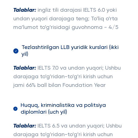
Talablar:
ingliz tili darajasi IELTS 6.0 yoki
undan yuqori darajaga teng; To'liq o'rta
ma'lumot to'g'risidagi guvohnoma - 4/5
Tezlashtirilgan LLB yuridik kurslari (ikki
yil)
Talablar:
IELTS 7.0 va undan yuqori; Ushbu
darajaga to'g'ridan-to'g'ri kirish uchun
jami 66% ball bilan Foundation Year
Huquq, kriminalistika va politsiya
diplomlari (uch yil)
Talablar:
IELTS 6.5 va undan yuqori; Ushbu
darajaga to'g'ridan-to'g'ri kirish uchun