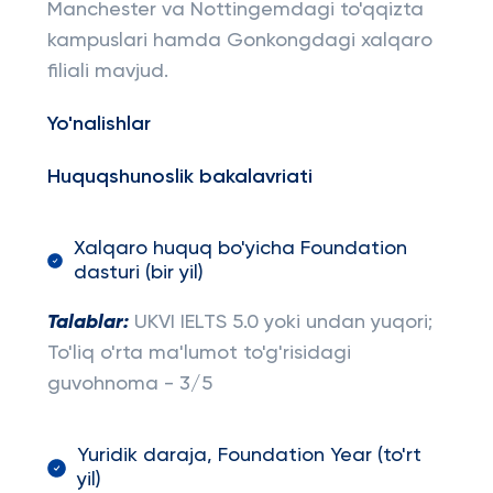
Manchester va Nottingemdagi to'qqizta
kampuslari hamda Gonkongdagi xalqaro
filiali mavjud.
Yo'nalishlar
Huquqshunoslik bakalavriati
Xalqaro huquq bo'yicha Foundation
dasturi (bir yil)
Talablar:
UKVI IELTS 5.0 yoki undan yuqori;
To'liq o'rta ma'lumot to'g'risidagi
guvohnoma - 3/5
Yuridik daraja, Foundation Year (to'rt
yil)