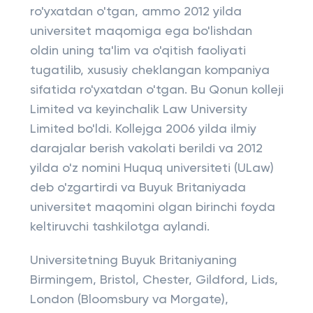
ro'yxatdan o'tgan, ammo 2012 yilda
universitet maqomiga ega bo'lishdan
oldin uning ta'lim va o'qitish faoliyati
tugatilib, xususiy cheklangan kompaniya
sifatida ro'yxatdan o'tgan. Bu Qonun kolleji
Limited va keyinchalik Law University
Limited bo'ldi. Kollejga 2006 yilda ilmiy
darajalar berish vakolati berildi va 2012
yilda o'z nomini Huquq universiteti (ULaw)
deb o'zgartirdi va Buyuk Britaniyada
universitet maqomini olgan birinchi foyda
keltiruvchi tashkilotga aylandi.
Universitetning Buyuk Britaniyaning
Birmingem, Bristol, Chester, Gildford, Lids,
London (Bloomsbury va Morgate),