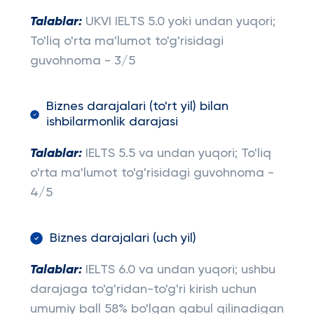
Talablar:
UKVI IELTS 5.0 yoki undan yuqori;
To'liq o'rta ma'lumot to'g'risidagi
guvohnoma - 3/5
Biznes darajalari (to'rt yil) bilan
ishbilarmonlik darajasi
Talablar:
IELTS 5.5 va undan yuqori; To'liq
o'rta ma'lumot to'g'risidagi guvohnoma -
4/5
Biznes darajalari (uch yil)
Talablar:
IELTS 6.0 va undan yuqori; ushbu
darajaga to'g'ridan-to'g'ri kirish uchun
umumiy ball 58% bo'lgan qabul qilinadigan