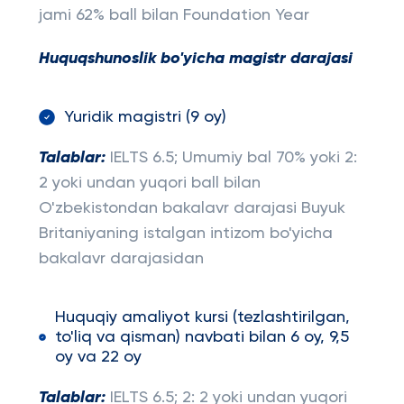
jami 62% ball bilan Foundation Year
Huquqshunoslik bo'yicha magistr darajasi
Yuridik magistri (9 oy)
Talablar:
IELTS 6.5; Umumiy bal 70% yoki 2:
2 yoki undan yuqori ball bilan
O'zbekistondan bakalavr darajasi Buyuk
Britaniyaning istalgan intizom bo'yicha
bakalavr darajasidan
Huquqiy amaliyot kursi (tezlashtirilgan,
to'liq va qisman) navbati bilan 6 oy, 9,5
oy va 22 oy
Talablar:
IELTS 6.5; 2: 2 yoki undan yuqori