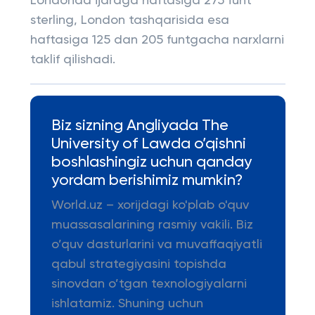
Londonda ijaraga haftasiga 275 funt
sterling, London tashqarisida esa
haftasiga 125 dan 205 funtgacha narxlarni
taklif qilishadi.
Biz sizning Angliyada The
University of Lawda o’qishni
boshlashingiz uchun qanday
yordam berishimiz mumkin?
World.uz – xorijdagi ko'plab o'quv
muassasalarining rasmiy vakili. Biz
o’quv dasturlarini va muvaffaqiyatli
qabul strategiyasini topishda
sinovdan o’tgan texnologiyalarni
ishlatamiz. Shuning uchun