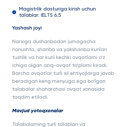
Magistrlik dasturiga kirish uchun
talablar: IELTS 6.5
Yashash joyi
Narxiga dushanbadan jumagacha
nonushta, shanba va yakshanba kunlari
tushlik va har kuni kechki ovqatlarni o'z
ichiga olgan oziq-ovqat to'plami kiradi.
Barcha ovqatlar turli xil ehtiyojlarga javob
beradigan keng menyuga ega bo'lgan
talabalar shaharchasi ovqat xonasida
taqdim etiladi.
Mavjud yotoqxonalar
Talabalarning turli talablari va