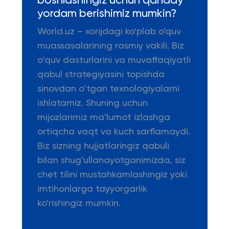
boshlashingiz uchun qanday
yordam berishimiz mumkin?
World.uz – xorijdagi ko'plab o'quv
muassasalarining rasmiy vakili. Biz
o’quv dasturlarini va muvaffaqiyatli
qabul strategiyasini topishda
sinovdan o’tgan texnologiyalarni
ishlatamiz. Shuning uchun
mijozlarimiz ma'lumot izlashga
ortiqcha vaqt va kuch sarflamaydi.
Biz sizning hujjatlaringiz qabuli
bilan shug'ullanayotganimizda, siz
chet tilini mustahkamlashingiz yoki
imtihonlarga tayyorgarlik
ko'rishingiz mumkin.