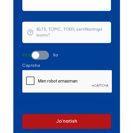
IELTS, TOPIC, TOEFL sertifikatingiz
bormi?
Yo'q
Xa
Captcha
Jo'natish