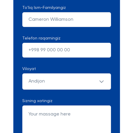
To'liq Ism-Familyangiz
Telefon raqamingiz
Viloyat
Andijon
Sizning xatingiz