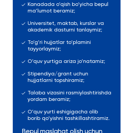
Kanadada o’qish bo’yicha bepul
ma’lumot beramiz;
Universitet, maktab, kurslar va
akademik dasturni tanlaymiz;
To’g’ri hujjatlar to’plamini
tayyorlaymiz;
O’quv yurtiga ariza jo’natamiz;
Stipendiya/grant uchun
hujjatlarni topshiramiz;
Talaba vizasini rasmiylashtirishda
yordam beramiz;
O’quv yurti eshigigacha olib
borib qo’yishni tashkillashtiramiz.
Bepul maslahat olish uchun