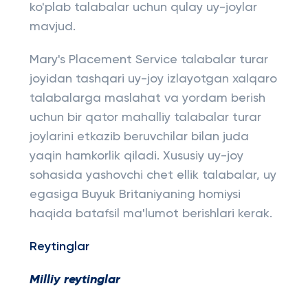
ko'plab talabalar uchun qulay uy-joylar
mavjud.
Mary's Placement Service talabalar turar
joyidan tashqari uy-joy izlayotgan xalqaro
talabalarga maslahat va yordam berish
uchun bir qator mahalliy talabalar turar
joylarini etkazib beruvchilar bilan juda
yaqin hamkorlik qiladi. Xususiy uy-joy
sohasida yashovchi chet ellik talabalar, uy
egasiga Buyuk Britaniyaning homiysi
haqida batafsil ma'lumot berishlari kerak.
Reytinglar
Milliy reytinglar