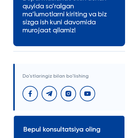
quyida so’ralgan
ma’lumotlarni kiriting va biz
sizga ish kuni davomida
murojaat qilamiz!
Do'stlaringiz bilan bo'lishing
Bepul konsultatsiya oling