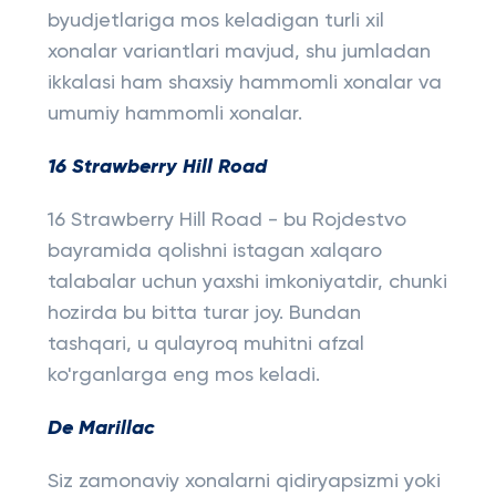
byudjetlariga mos keladigan turli xil
xonalar variantlari mavjud, shu jumladan
ikkalasi ham shaxsiy hammomli xonalar va
umumiy hammomli xonalar.
16
Strawberry
Hill
Road
16 Strawberry Hill Road - bu Rojdestvo
bayramida qolishni istagan xalqaro
talabalar uchun yaxshi imkoniyatdir, chunki
hozirda bu bitta turar joy. Bundan
tashqari, u qulayroq muhitni afzal
ko'rganlarga eng mos keladi.
De Marillac
Siz zamonaviy xonalarni qidiryapsizmi yoki