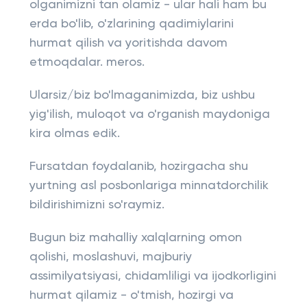
olganimizni tan olamiz - ular hali ham bu
erda bo'lib, o'zlarining qadimiylarini
hurmat qilish va yoritishda davom
etmoqdalar. meros.
Ularsiz/biz bo'lmaganimizda, biz ushbu
yig'ilish, muloqot va o'rganish maydoniga
kira olmas edik.
Fursatdan foydalanib, hozirgacha shu
yurtning asl posbonlariga minnatdorchilik
bildirishimizni so'raymiz.
Bugun biz mahalliy xalqlarning omon
qolishi, moslashuvi, majburiy
assimilyatsiyasi, chidamliligi va ijodkorligini
hurmat qilamiz - o'tmish, hozirgi va