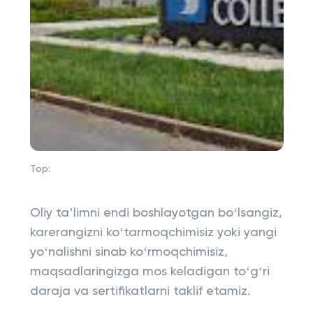
Top:
Oliy taʼlimni endi boshlayotgan boʻlsangiz,
karerangizni koʻtarmoqchimisiz yoki yangi
yoʻnalishni sinab koʻrmoqchimisiz,
maqsadlaringizga mos keladigan toʻgʻri
daraja va sertifikatlarni taklif etamiz.