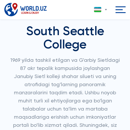
South Seattle
College
1969 yilda tashkil etilgan va G'arbiy Sietldagi
87 akr tepalik kampusida joylashgan
Janubiy Sietl kolleji shahar silueti va uning
atrofidagi tog'larning panoramik
manzaralarini taqdim etadi. Ushbu noyob
muhit turli xil ehtiyojlarga ega bo'lgan
talabalar uchun ta'lim va martaba
maqsadlariga erishish uchun imkoniyatlar
portali bo'lib xizmat qiladi. Shuningdek, siz