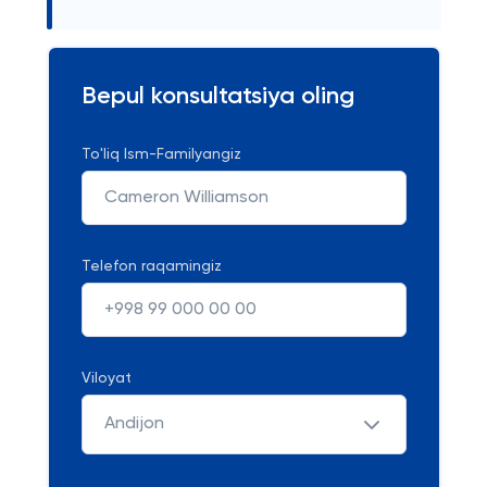
Bepul konsultatsiya oling
To'liq Ism-Familyangiz
Telefon raqamingiz
Viloyat
Andijon