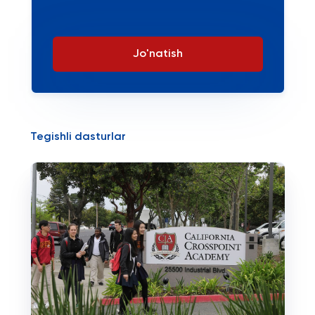
Jo'natish
Tegishli dasturlar