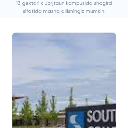
13 gektarlik Jorjtaun kampusida shogird
sifatida mashq qilishingiz mumkin.