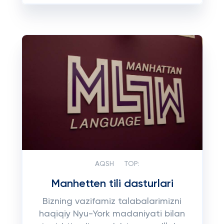
AQSH
TOP:
Manhetten tili dasturlari
Bizning vazifamiz talabalarimizni
haqiqiy Nyu-York madaniyati bilan