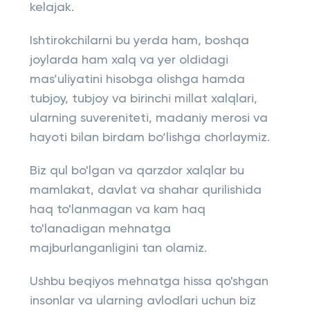
kelajak.
Ishtirokchilarni bu yerda ham, boshqa
joylarda ham xalq va yer oldidagi
mas’uliyatini hisobga olishga hamda
tubjoy, tubjoy va birinchi millat xalqlari,
ularning suvereniteti, madaniy merosi va
hayoti bilan birdam bo‘lishga chorlaymiz.
Biz qul bo'lgan va qarzdor xalqlar bu
mamlakat, davlat va shahar qurilishida
haq to'lanmagan va kam haq
to'lanadigan mehnatga
majburlanganligini tan olamiz.
Ushbu beqiyos mehnatga hissa qo'shgan
insonlar va ularning avlodlari uchun biz