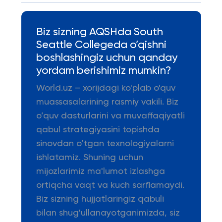
Biz sizning AQSHda South
Seattle Collegeda o’qishni
boshlashingiz uchun qanday
yordam berishimiz mumkin?
World.uz – xorijdagi ko'plab o'quv
muassasalarining rasmiy vakili. Biz
o’quv dasturlarini va muvaffaqiyatli
qabul strategiyasini topishda
sinovdan o’tgan texnologiyalarni
ishlatamiz. Shuning uchun
mijozlarimiz ma'lumot izlashga
ortiqcha vaqt va kuch sarflamaydi.
Biz sizning hujjatlaringiz qabuli
bilan shug'ullanayotganimizda, siz