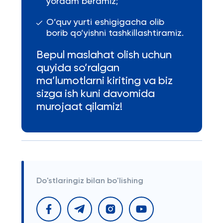
yordam beramiz;
O’quv yurti eshigigacha olib
borib qo’yishni tashkillashtiramiz.
Bepul maslahat olish uchun
quyida so’ralgan
ma’lumotlarni kiriting va biz
sizga ish kuni davomida
murojaat qilamiz!
Do'stlaringiz bilan bo'lishing