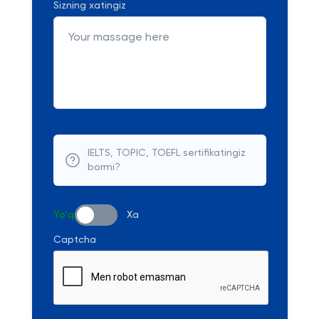
Sizning xatingiz
IELTS, TOPIC, TOEFL sertifikatingiz
bormi?
Yo'q
Xa
Captcha