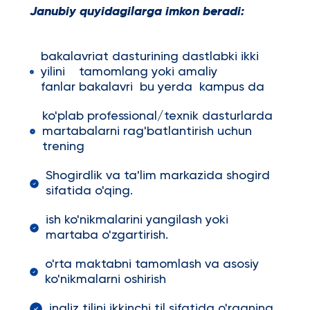
Janubiy quyidagilarga imkon beradi:
bakalavriat dasturining dastlabki ikki
yilini tamomlang yoki amaliy
fanlar bakalavri bu yerda kampus da
ko'plab professional/texnik dasturlarda
martabalarni rag'batlantirish uchun
trening
Shogirdlik va ta'lim markazida shogird
sifatida o'qing.
ish ko'nikmalarini yangilash yoki
martaba o'zgartirish.
o'rta maktabni tamomlash va asosiy
ko'nikmalarni oshirish
ingliz tilini ikkinchi til sifatida o'rganing