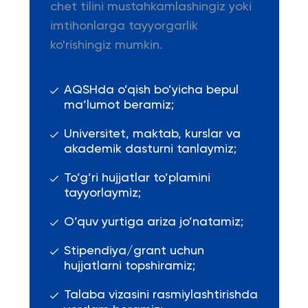
chet tilini mustahkamlashingiz yoki
imtihonlarga tayyorgarlik
ko'rishingiz mumkin.
AQSHda o’qish bo’yicha bepul
ma’lumot beramiz;
Universitet, maktab, kurslar va
akademik dasturni tanlaymiz;
To’g’ri hujjatlar to’plamini
tayyorlaymiz;
O’quv yurtiga ariza jo’natamiz;
Stipendiya/grant uchun
hujjatlarni topshiramiz;
Talaba vizasini rasmiylashtirishda