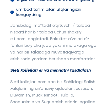
umrbod ta'lim bilan ufqlaringizni
kengaytiring
Janubdagi mo''tadil o'qituvchi / talaba
nisbati har bir talaba uchun shaxsiy
e'tiborni anglatadi. Fakultet a'zolari o'z
fanlari bo'yicha juda yaxshi malakaga ega
va har bir talabaga muvaffaqiyatga
erishishda yordam berishdan manfaatdor.
Sietl kollejlari er va mehnatni tasdiqlash
Sietl kollejlari nomidan biz Sohildagi Salish
xalqlarining an'anaviy ajdodlari, xususan,
Duvamish, Muckleshoot, Tulalip,
Snoqualmie va Suquamish erlarini egallab