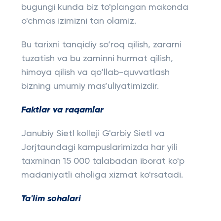
bugungi kunda biz to'plangan makonda
o'chmas izimizni tan olamiz.
Bu tarixni tanqidiy so‘roq qilish, zararni
tuzatish va bu zaminni hurmat qilish,
himoya qilish va qo‘llab-quvvatlash
bizning umumiy mas’uliyatimizdir.
Faktlar va raqamlar
Janubiy Sietl kolleji G'arbiy Sietl va
Jorjtaundagi kampuslarimizda har yili
taxminan 15 000 talabadan iborat ko'p
madaniyatli aholiga xizmat ko'rsatadi.
Ta'lim sohalari