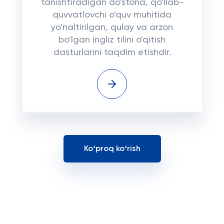
tanishtiradigan do'stona, qo'llab-
quvvatlovchi o'quv muhitida
yo'naltirilgan, qulay va arzon
bo'lgan ingliz tilini o'qitish
dasturlarini taqdim etishdir.
Koʻproq koʻrish