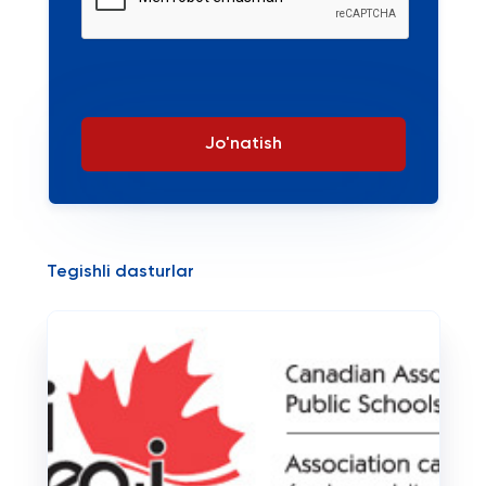
Jo'natish
Tegishli dasturlar