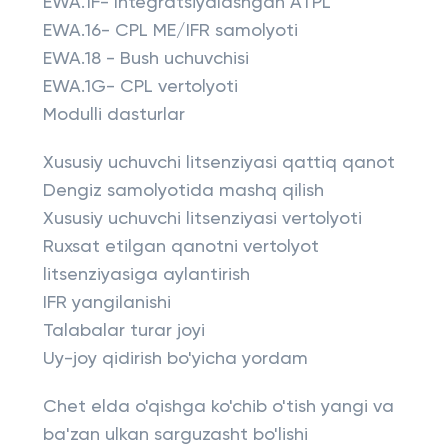
EWA.1F- Integratsiyalashgan ATPL
EWA.16- CPL ME/IFR samolyoti
EWA.18 - Bush uchuvchisi
EWA.1G- CPL vertolyoti
Modulli dasturlar
Xususiy uchuvchi litsenziyasi qattiq qanot
Dengiz samolyotida mashq qilish
Xususiy uchuvchi litsenziyasi vertolyoti
Ruxsat etilgan qanotni vertolyot
litsenziyasiga aylantirish
IFR yangilanishi
Talabalar turar joyi
Uy-joy qidirish bo'yicha yordam
Chet elda o'qishga ko'chib o'tish yangi va
ba'zan ulkan sarguzasht bo'lishi