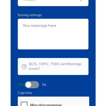
Sizning xatingiz
IELTS, TOPIC, TOEFL sertifikatingiz
bormi?
Yo'q
Xa
Captcha