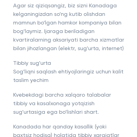
Agar siz qiziqsangiz, biz sizni Kanadaga
kelganingizdan so'ng kutib olishdan
mamnun bo'lgan hamkor kompaniya bilan
bog'laymiz. Ijaraga beriladigan
kvartiralarning aksariyati barcha xizmatlar
bilan jihozlangan (elektr, sug'urta, internet)
Tibbiy sug'urta
Sog'liqni saqlash ehtiyojlaringiz uchun kalit
taslim yechim
Kvebekdagi barcha xalqaro talabalar
tibbiy va kasalxonaga yotqizish
sug'urtasiga ega bo'lishlari shart.
Kanadada har qanday kasallik (yoki
baxtsiz hodisa) holatida tibbiy xarajatlar