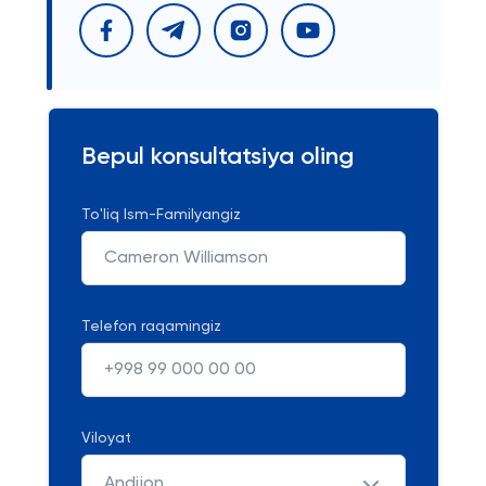
Bepul konsultatsiya oling
To'liq Ism-Familyangiz
Telefon raqamingiz
Viloyat
Andijon