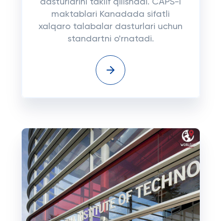
dasturlarini taklif qilishadi. CAPS-I
maktablari Kanadada sifatli
xalqaro talabalar dasturlari uchun
standartni o'rnatadi.