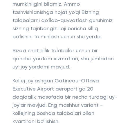
mumkinligini bilamiz. Ammo
tashvishlanishga hojat yo'q! Bizning
talabalarni qo'llab-quvvatlash guruhimiz
sizning tajribangiz iloji boricha silliq
bo'lishini ta'minlash uchun shu yerda.
Bizda chet ellik talabalar uchun bir
qancha yordam xizmatlari, shu jumladan
uy-joy yordami mavjud.
Kollej joylashgan Gatineau-Ottava
Executive Airport aeroportiga 20
daqiqalik masofada bir necha turdagi uy-
joylar mavjud. Eng mashhur variant -
kollejning boshqa talabalari bilan
kvartirani bo'lishish.