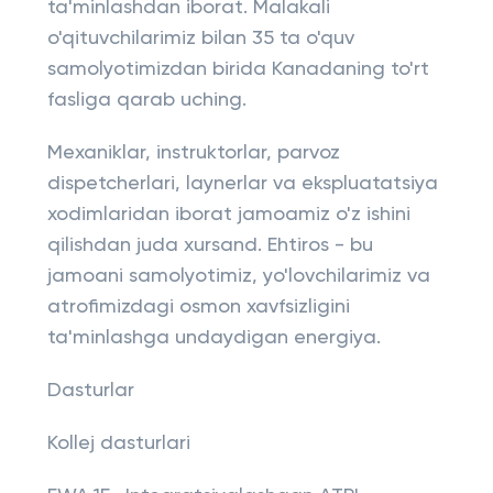
ta'minlashdan iborat. Malakali
o'qituvchilarimiz bilan 35 ta o'quv
samolyotimizdan birida Kanadaning to'rt
fasliga qarab uching.
Mexaniklar, instruktorlar, parvoz
dispetcherlari, laynerlar va ekspluatatsiya
xodimlaridan iborat jamoamiz o'z ishini
qilishdan juda xursand. Ehtiros - bu
jamoani samolyotimiz, yo'lovchilarimiz va
atrofimizdagi osmon xavfsizligini
ta'minlashga undaydigan energiya.
Dasturlar
Kollej dasturlari