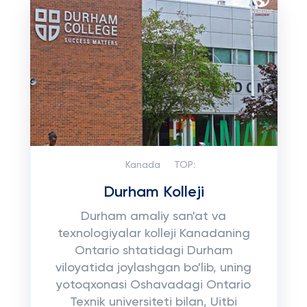
Kanada
TOP:
Durham Kolleji
Durham amaliy san'at va
texnologiyalar kolleji Kanadaning
Ontario shtatidagi Durham
viloyatida joylashgan bo'lib, uning
yotoqxonasi Oshavadagi Ontario
Texnik universiteti bilan, Uitbi