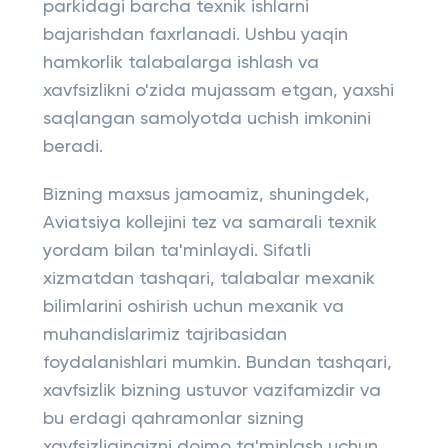
parkidagi barcha texnik ishlarni
bajarishdan faxrlanadi. Ushbu yaqin
hamkorlik talabalarga ishlash va
xavfsizlikni o'zida mujassam etgan, yaxshi
saqlangan samolyotda uchish imkonini
beradi.
Bizning maxsus jamoamiz, shuningdek,
Aviatsiya kollejini tez va samarali texnik
yordam bilan ta'minlaydi. Sifatli
xizmatdan tashqari, talabalar mexanik
bilimlarini oshirish uchun mexanik va
muhandislarimiz tajribasidan
foydalanishlari mumkin. Bundan tashqari,
xavfsizlik bizning ustuvor vazifamizdir va
bu erdagi qahramonlar sizning
xavfsizligingizni doimo ta'minlash uchun