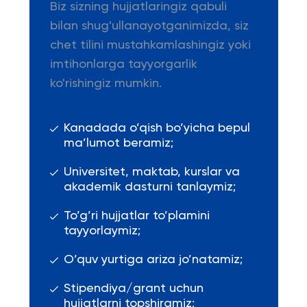
Biz sizning hujjatlaringiz qabuli
bilan shug'ullanayotganimizda, siz
chet tilini mustahkamlashingiz yoki
imtihonlarga tayyorgarlik
ko'rishingiz mumkin.
Kanadada o’qish bo’yicha bepul
ma’lumot beramiz;
Universitet, maktab, kurslar va
akademik dasturni tanlaymiz;
To’g’ri hujjatlar to’plamini
tayyorlaymiz;
O’quv yurtiga ariza jo’natamiz;
Stipendiya/grant uchun
hujjatlarni topshiramiz;