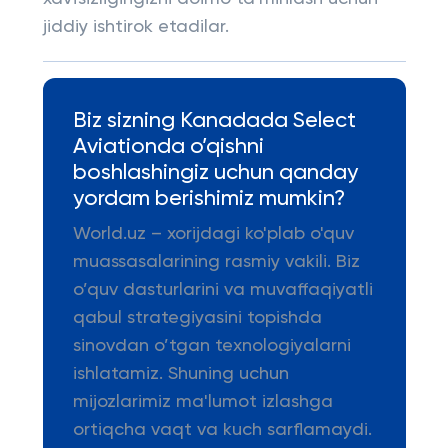
jiddiy ishtirok etadilar.
Biz sizning Kanadada Select
Aviationda o’qishni
boshlashingiz uchun qanday
yordam berishimiz mumkin?
World.uz – xorijdagi ko'plab o'quv
muassasalarining rasmiy vakili. Biz
o’quv dasturlarini va muvaffaqiyatli
qabul strategiyasini topishda
sinovdan o’tgan texnologiyalarni
ishlatamiz. Shuning uchun
mijozlarimiz ma'lumot izlashga
ortiqcha vaqt va kuch sarflamaydi.