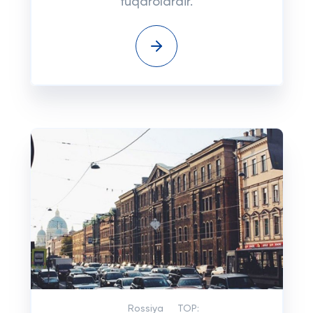
fuqarolardir.
Rossiya
TOP: