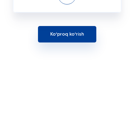
Koʻproq koʻrish