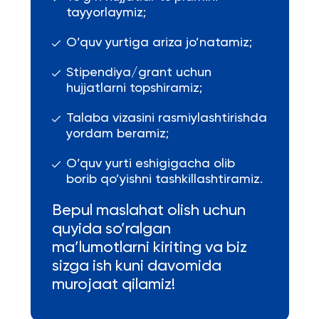
tayyorlaymiz;
O’quv yurtiga ariza jo’natamiz;
Stipendiya/grant uchun
hujjatlarni topshiramiz;
Talaba vizasini rasmiylashtirishda
yordam beramiz;
O’quv yurti eshigigacha olib
borib qo’yishni tashkillashtiramiz.
Bepul maslahat olish uchun
quyida so’ralgan
ma’lumotlarni kiriting va biz
sizga ish kuni davomida
murojaat qilamiz!