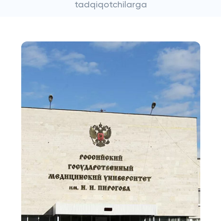
tadqiqotchilarga