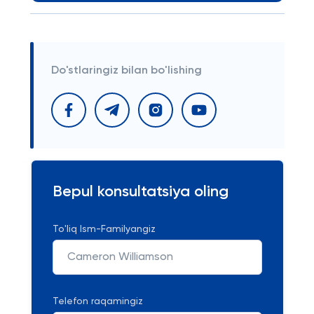
Do'stlaringiz bilan bo'lishing
Bepul konsultatsiya oling
To'liq Ism-Familyangiz
Telefon raqamingiz