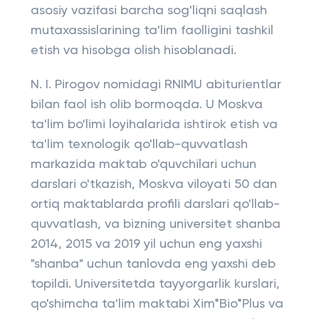
asosiy vazifasi barcha sog'liqni saqlash
mutaxassislarining ta'lim faolligini tashkil
etish va hisobga olish hisoblanadi.
N. I. Pirogov nomidagi RNIMU abiturientlar
bilan faol ish olib bormoqda. U Moskva
ta'lim bo'limi loyihalarida ishtirok etish va
ta'lim texnologik qo'llab-quvvatlash
markazida maktab o'quvchilari uchun
darslari o'tkazish, Moskva viloyati 50 dan
ortiq maktablarda profili darslari qo'llab-
quvvatlash, va bizning universitet shanba
2014, 2015 va 2019 yil uchun eng yaxshi
"shanba" uchun tanlovda eng yaxshi deb
topildi. Universitetda tayyorgarlik kurslari,
qo'shimcha ta'lim maktabi Xim*Bio*Plus va