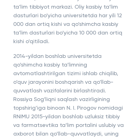
ta'lim tibbiyot markazi. Oliy kasbiy ta'lim
dasturlari bo'yicha universitetda har yili 12
000 dan ortiq kishi va qo'shimcha kasbiy
ta'lim dasturlari bo'yicha 10 000 dan ortiq
kishi o'qitiladi.
2014-yildan boshlab universitetda
qo'shimcha kasbiy ta'limning
avtomatlashtirilgan tizimi ishlab chiqilib,
o'quv jarayonini boshqarish va qo'llab-
quvvatlash vazifalarini birlashtiradi.
Rossiya Sog'liqni saqlash vazirligining
topshirig'iga binoan N. I. Pirogov nomidagi
RNIMU 2015-yildan boshlab uzluksiz tibbiy
va farmatsevtika ta'lim portalini uslubiy va
axborot bilan qo'llab-quvvatlaydi, uning