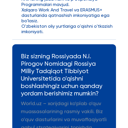
Programmalari mavjud.
Xalqaro Work And Travel va ERASMUS+
dasturlarida qatnashish imkoniyatiga ega
bo'lasiz.
O'zbekiston oliy yurtlariga o'qishni o'tkazish
imkoniyati.
Biz sizning Rossiyada N.i.
Pirogov Nomidagi Rossiya
Milliy Tadqiqot Tibbiyot
Universitetida o’qishni
boshlashingiz uchun qanday
yordam berishimiz mumkin?
World.uz – xorijdagi ko'plab o'quv
muassasalarining rasmiy vakili. Biz
o’quv dasturlarini va muvaffaqiyatli
qabul strategiyasini topishda