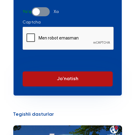
Yo'q
Xa
Captcha
Jo'natish
Tegishli dasturlar