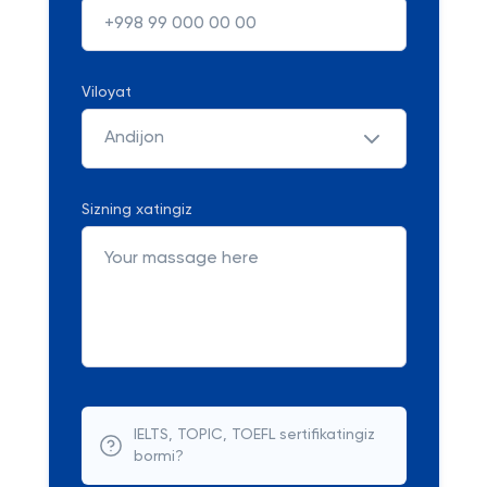
Viloyat
Andijon
Sizning xatingiz
IELTS, TOPIC, TOEFL sertifikatingiz
bormi?