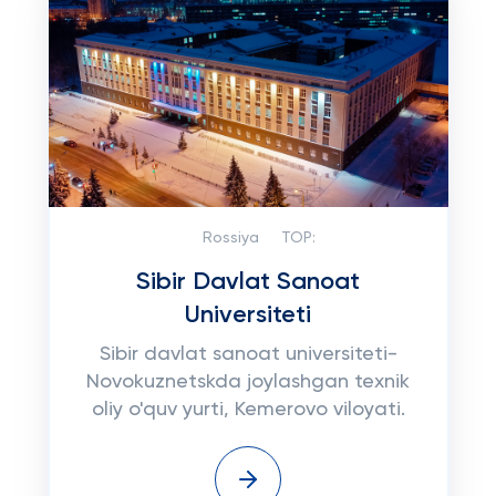
Rossiya
TOP:
Sibir Davlat Sanoat
Universiteti
Sibir davlat sanoat universiteti-
Novokuznetskda joylashgan texnik
oliy o'quv yurti, Kemerovo viloyati.