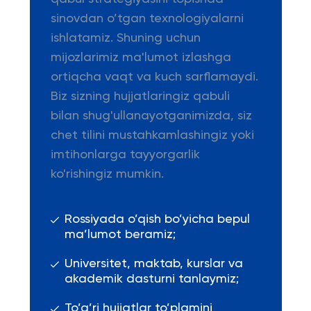
sinovdan o’tgan texnologiyalarni
ishlatamiz. Shuning uchun
mijozlarimiz ma'lumot izlashga
ortiqcha vaqt va kuch sarflamaydi.
Biz sizning hujjatlaringiz qabuli
bilan shug'ullanayotganimizda, siz
chet tilini mustahkamlashingiz yoki
imtihonlarga tayyorgarlik
ko'rishingiz mumkin.
Rossiyada o’qish bo’yicha bepul
ma’lumot beramiz;
Universitet, maktab, kurslar va
akademik dasturni tanlaymiz;
To’g’ri hujjatlar to’plamini