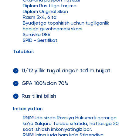
Ota-ona pasport nusxasi
Diplom Rus tiliga tarjima
Diplom Original Skan
Rasm 3x4, 6 ta
Byudjetga topshirish uchun tug'ilganlik
haqida guvohnomasi skani
Spravka 086
SPID - Sertifikat
Talablar:
11/12 yillik tugallangan ta'lim hujjat.
GPA 100%dan 70%
Rus tilini bilish
Imkoniyatlar:
RNIMUda sizda Rossiya Hukumati qaroriga
ko'ra Xalqaro Talaba sifatida, haftasiga 20
soat ishlash imkoniyatingiz bor.
RNIMUning juda ham ko'p Stipendiya