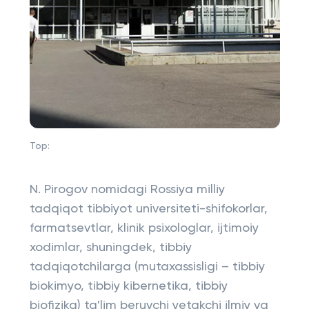
Top:
N. Pirogov nomidagi Rossiya milliy
tadqiqot tibbiyot universiteti-shifokorlar,
farmatsevtlar, klinik psixologlar, ijtimoiy
xodimlar, shuningdek, tibbiy
tadqiqotchilarga (mutaxassisligi – tibbiy
biokimyo, tibbiy kibernetika, tibbiy
biofizika) ta'lim beruvchi yetakchi ilmiy va