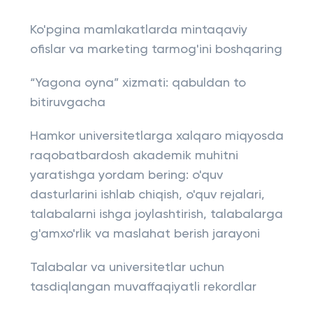
Ko'pgina mamlakatlarda mintaqaviy
ofislar va marketing tarmog'ini boshqaring
“Yagona oyna” xizmati: qabuldan to
bitiruvgacha
Hamkor universitetlarga xalqaro miqyosda
raqobatbardosh akademik muhitni
yaratishga yordam bering: o'quv
dasturlarini ishlab chiqish, o'quv rejalari,
talabalarni ishga joylashtirish, talabalarga
g'amxo'rlik va maslahat berish jarayoni
Talabalar va universitetlar uchun
tasdiqlangan muvaffaqiyatli rekordlar