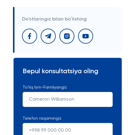
Do'stlaringiz bilan bo'lishing
Bepul konsultatsiya oling
To'liq Ism-Familyangiz
Telefon raqamingiz