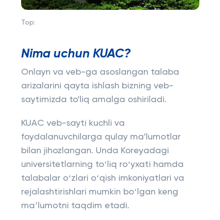
Top:
Nima uchun KUAC?
Onlayn va veb-ga asoslangan talaba
arizalarini qayta ishlash bizning veb-
saytimizda to'liq amalga oshiriladi.
KUAC veb-sayti kuchli va
foydalanuvchilarga qulay ma'lumotlar
bilan jihozlangan. Unda Koreyadagi
universitetlarning toʻliq roʻyxati hamda
talabalar oʻzlari oʻqish imkoniyatlari va
rejalashtirishlari mumkin boʻlgan keng
maʼlumotni taqdim etadi.