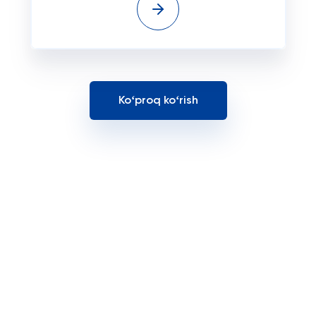
Koʻproq koʻrish