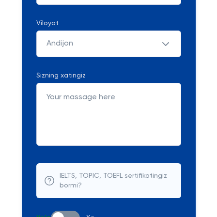
Viloyat
Andijon
Sizning xatingiz
IELTS, TOPIC, TOEFL sertifikatingiz
bormi?