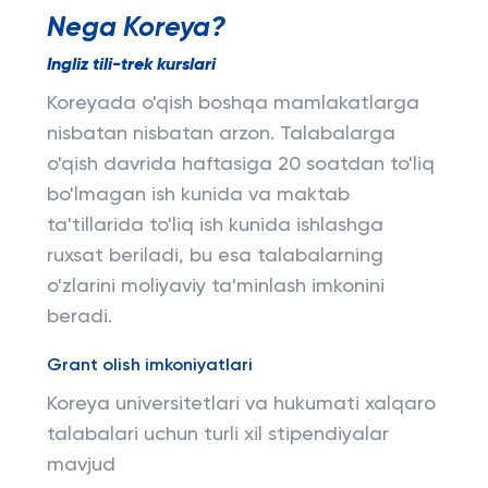
Nega Koreya?
Ingliz tili-trek kurslari
Koreyada o'qish boshqa mamlakatlarga
nisbatan nisbatan arzon. Talabalarga
o'qish davrida haftasiga 20 soatdan to'liq
bo'lmagan ish kunida va maktab
ta'tillarida to'liq ish kunida ishlashga
ruxsat beriladi, bu esa talabalarning
o'zlarini moliyaviy ta'minlash imkonini
beradi.
Grant olish imkoniyatlari
Koreya universitetlari va hukumati xalqaro
talabalari uchun turli xil stipendiyalar
mavjud