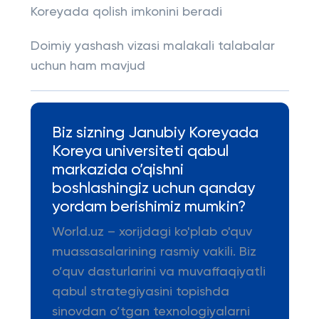
Koreyada qolish imkonini beradi
Doimiy yashash vizasi malakali talabalar
uchun ham mavjud
Biz sizning Janubiy Koreyada
Koreya universiteti qabul
markazida o’qishni
boshlashingiz uchun qanday
yordam berishimiz mumkin?
World.uz – xorijdagi ko'plab o'quv
muassasalarining rasmiy vakili. Biz
o’quv dasturlarini va muvaffaqiyatli
qabul strategiyasini topishda
sinovdan o’tgan texnologiyalarni