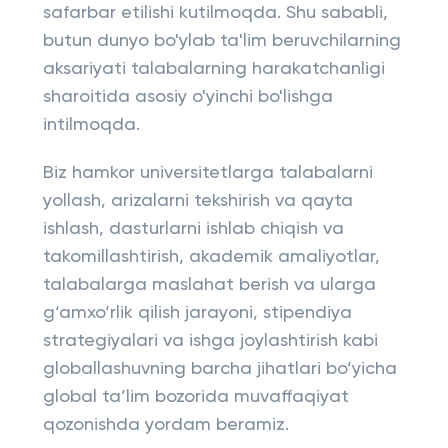
safarbar etilishi kutilmoqda. Shu sababli,
butun dunyo bo'ylab ta'lim beruvchilarning
aksariyati talabalarning harakatchanligi
sharoitida asosiy o'yinchi bo'lishga
intilmoqda.
Biz hamkor universitetlarga talabalarni
yollash, arizalarni tekshirish va qayta
ishlash, dasturlarni ishlab chiqish va
takomillashtirish, akademik amaliyotlar,
talabalarga maslahat berish va ularga
g‘amxo‘rlik qilish jarayoni, stipendiya
strategiyalari va ishga joylashtirish kabi
globallashuvning barcha jihatlari bo‘yicha
global ta’lim bozorida muvaffaqiyat
qozonishda yordam beramiz.