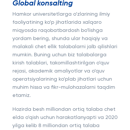
Global konsalting
Hamkor universitetlarga o'zlarining ilmiy
faoliyatining ko'p jihatlarida xalqaro
miqyosda raqobatbardosh bo'lishga
yordam bering, shunda ular haqiqiy va
malakali chet ellik talabalarni jalb qilishlari
mumkin. Buning uchun biz talabalarga
kirish talablari, takomillashtirilgan o'quv
rejasi, akademik amaliyotlar va o'quv
operatsiyalarining ko'plab jihatlari uchun
muhim hissa va fikr-mulohazalarni taqdim
etamiz.
Hozirda besh milliondan ortiq talaba chet
elda o'qish uchun harakatlanyapti va 2020
yilga kelib 8 milliondan ortiq talaba