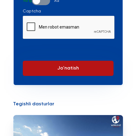
Yo'q
Xa
Captcha
Jo'natish
Tegishli dasturlar