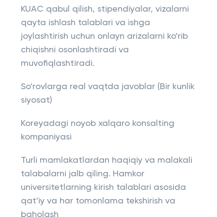
KUAC qabul qilish, stipendiyalar, vizalarni
qayta ishlash talablari va ishga
joylashtirish uchun onlayn arizalarni ko'rib
chiqishni osonlashtiradi va
muvofiqlashtiradi.
So'rovlarga real vaqtda javoblar (Bir kunlik
siyosat)
Koreyadagi noyob xalqaro konsalting
kompaniyasi
Turli mamlakatlardan haqiqiy va malakali
talabalarni jalb qiling. Hamkor
universitetlarning kirish talablari asosida
qat'iy va har tomonlama tekshirish va
baholash