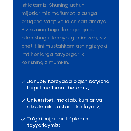
ishlatamiz. Shuning uchun
mijozlarimiz ma'lumot izlashga
ortiqcha vaqt va kuch sarflamaydi.
Biz sizning hujjatlaringiz qabuli
bilan shug'ullanayotganimizda, siz
chet tilini mustahkamlashingiz yoki
imtihonlarga tayyorgarlik
ko'rishingiz mumkin.
Janubiy Koreyada o’qish bo’yicha
bepul ma’lumot beramiz;
Universitet, maktab, kurslar va
akademik dasturni tanlaymiz;
To’g’ri hujjatlar to’plamini
tayyorlaymiz;