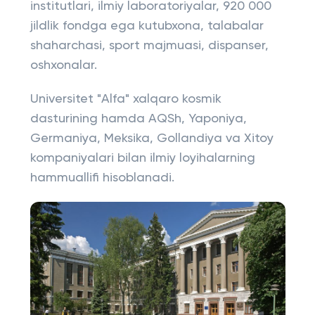
institutlari, ilmiy laboratoriyalar, 920 000
jildlik fondga ega kutubxona, talabalar
shaharchasi, sport majmuasi, dispanser,
oshxonalar.
Universitet "Alfa" xalqaro kosmik
dasturining hamda AQSh, Yaponiya,
Germaniya, Meksika, Gollandiya va Xitoy
kompaniyalari bilan ilmiy loyihalarning
hammuallifi hisoblanadi.