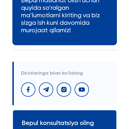
Bepul maslahat olish uchun
quyida so’ralgan
ma’lumotlarni kiriting va biz
sizga ish kuni davomida
murojaat qilamiz!
Do'stlaringiz bilan bo'lishing
Bepul konsultatsiya oling