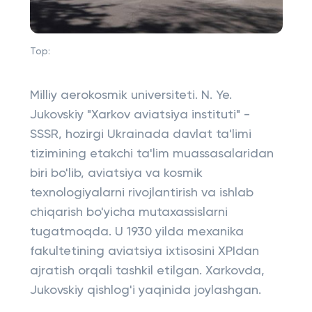
Top:
Milliy aerokosmik universiteti. N. Ye.
Jukovskiy "Xarkov aviatsiya instituti" -
SSSR, hozirgi Ukrainada davlat ta'limi
tizimining etakchi ta'lim muassasalaridan
biri bo'lib, aviatsiya va kosmik
texnologiyalarni rivojlantirish va ishlab
chiqarish bo'yicha mutaxassislarni
tugatmoqda. U 1930 yilda mexanika
fakultetining aviatsiya ixtisosini XPIdan
ajratish orqali tashkil etilgan. Xarkovda,
Jukovskiy qishlog'i yaqinida joylashgan.