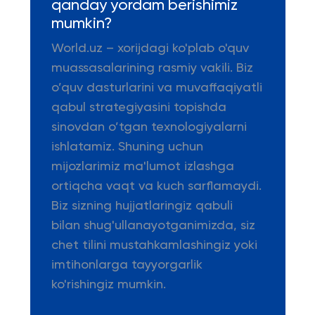
qanday yordam berishimiz
mumkin?
World.uz – xorijdagi ko'plab o'quv
muassasalarining rasmiy vakili. Biz
o’quv dasturlarini va muvaffaqiyatli
qabul strategiyasini topishda
sinovdan o’tgan texnologiyalarni
ishlatamiz. Shuning uchun
mijozlarimiz ma'lumot izlashga
ortiqcha vaqt va kuch sarflamaydi.
Biz sizning hujjatlaringiz qabuli
bilan shug'ullanayotganimizda, siz
chet tilini mustahkamlashingiz yoki
imtihonlarga tayyorgarlik
ko'rishingiz mumkin.