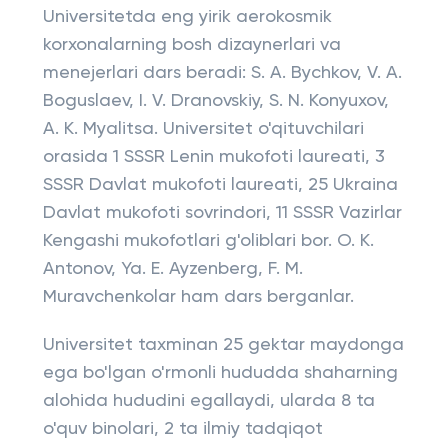
Universitetda eng yirik aerokosmik
korxonalarning bosh dizaynerlari va
menejerlari dars beradi: S. A. Bychkov, V. A.
Boguslaev, I. V. Dranovskiy, S. N. Konyuxov,
A. K. Myalitsa. Universitet o'qituvchilari
orasida 1 SSSR Lenin mukofoti laureati, 3
SSSR Davlat mukofoti laureati, 25 Ukraina
Davlat mukofoti sovrindori, 11 SSSR Vazirlar
Kengashi mukofotlari g'oliblari bor. O. K.
Antonov, Ya. E. Ayzenberg, F. M.
Muravchenkolar ham dars berganlar.
Universitet taxminan 25 gektar maydonga
ega bo'lgan o'rmonli hududda shaharning
alohida hududini egallaydi, ularda 8 ta
o'quv binolari, 2 ta ilmiy tadqiqot