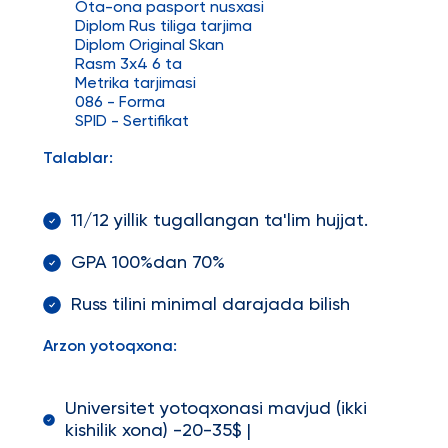
Ota-ona pasport nusxasi
Diplom Rus tiliga tarjima
Diplom Original Skan
Rasm 3x4 6 ta
Metrika tarjimasi
086 - Forma
SPID - Sertifikat
Talablar:
11/12 yillik tugallangan ta'lim hujjat.
GPA 100%dan 70%
Russ tilini minimal darajada bilish
Arzon yotoqxona:
Universitet yotoqxonasi mavjud (ikki
kishilik xona) -20-35$ |