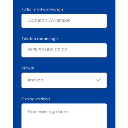
To'liq Ism-Familyangiz
Telefon raqamingiz
Viloyat
Andijon
Sizning xatingiz