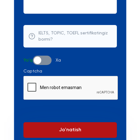
IELTS, TOPIC, TOEFL sertifikatingiz
bormi?
Yo'q
Xa
Captcha
Jo'natish