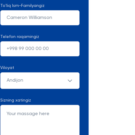
To'liq Ism-Familyangiz
Telefon raqamingiz
Viloyat
Andijon
Sizning xatingiz