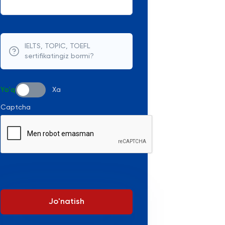
IELTS, TOPIC, TOEFL
sertifikatingiz bormi?
Yo'q
Xa
Captcha
Jo'natish