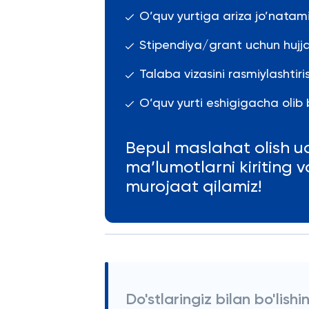
O’quv yurtiga ariza jo’natami
Stipendiya/grant uchun hujja
Talaba vizasini rasmiylashti
O’quv yurti eshigigacha olib b
Bepul maslahat olish u
ma’lumotlarni kiriting 
murojaat qilamiz!
Do'stlaringiz bilan bo'lishi