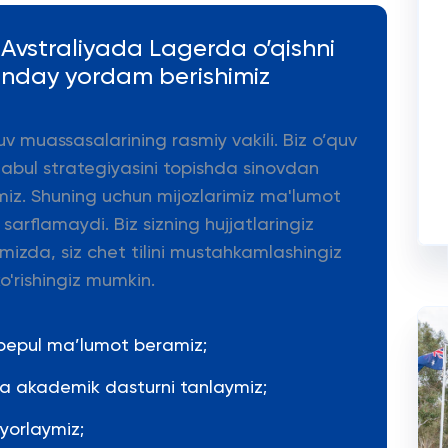
a Avstraliyada Lagerda o’qishni
anday yordam berishimiz
uv muassasalarining rasmiy vakili. Biz o’quv
qabul strategiyasini topishda sinovdan
miz. Shuning uchun mijozlarimiz ma'lumot
arflamaydi. Biz sizning hujjatlaringiz
mizda, siz chet tilini mustahkamlashingiz
o'rishingiz mumkin.
 bepul ma’lumot beramiz;
 va akademik dasturni tanlaymiz;
yyorlaymiz;