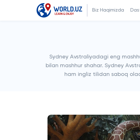
Biz Haqimizda
Dast
Sydney Avstraliyadagi eng mashhur tu
bilan mashhur shahar. Sydney Avstra
ham ingliz tilidan saboq ola