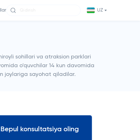
llar
UZ
royli sohillari va atraksion parklari
davomida o'quvchilar 14 kun davomida
 joylariga sayohat qiladilar.
Bepul konsultatsiya oling