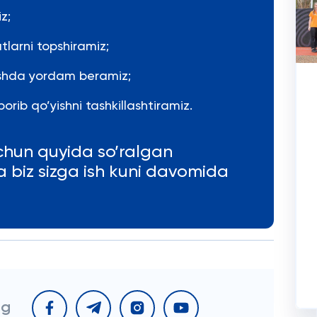
z;
tlarni topshiramiz;
rishda yordam beramiz;
orib qo’yishni tashkillashtiramiz.
chun quyida so’ralgan
va biz sizga ish kuni davomida
ng