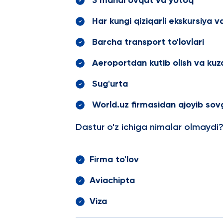
3 mahal ovqat va yotoq
Har kungi qiziqarli ekskursiya va
Barcha transport to'lovlari
Aeroportdan kutib olish va kuza
Sug'urta
World.uz firmasidan ajoyib sovg'
Dastur o'z ichiga nimalar olmaydi
Firma to'lov
Aviachipta
Viza