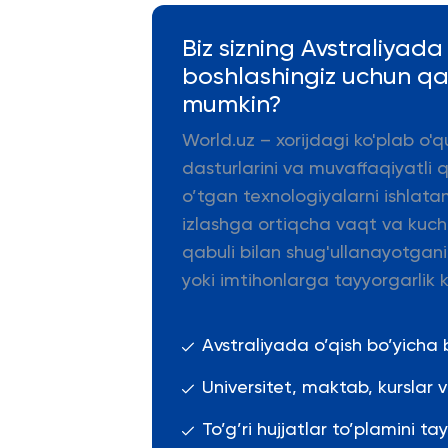
Biz sizning Avstraliyad
boshlashingiz uchun q
mumkin?
World.uz – xorijdagi ko'plab o'q
dasturlarini va muvaffaqiyatli 
o’tgan texnologiyalarni ishlata
izlashga ortiqcha vaqt va kuch s
qabuli bilan shug'ullanayotgani
yoki imtihonlarga tayyorgarlik k
Avstraliyada o’qish bo’yicha
Universitet, maktab, kurslar
To’g’ri hujjatlar to’plamini ta