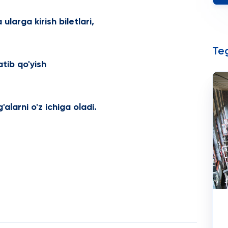
 ularga kirish biletlari,
Teg
tib qo'yish
alarni o'z ichiga oladi.
?