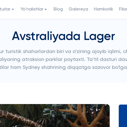
urlar
Yo'nalishlar
Blog
Galereya
Hamkorlik
Filia
Avstraliyada Lager
ristik shaharlardan biri va o'zining ajoyib iqlimi, chi
liyaning atraksion parklar poytaxti. Ta'til dasturi 
dilar ham Sydney shahrining diqqatga sazovor bo'lgan