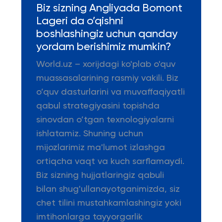
Biz sizning Angliyada Bomont
Lageri da o’qishni
boshlashingiz uchun qanday
yordam berishimiz mumkin?
World.uz – xorijdagi ko'plab o'quv
muassasalarining rasmiy vakili. Biz
o’quv dasturlarini va muvaffaqiyatli
qabul strategiyasini topishda
sinovdan o’tgan texnologiyalarni
ishlatamiz. Shuning uchun
mijozlarimiz ma'lumot izlashga
ortiqcha vaqt va kuch sarflamaydi.
Biz sizning hujjatlaringiz qabuli
bilan shug'ullanayotganimizda, siz
chet tilini mustahkamlashingiz yoki
imtihonlarga tayyorgarlik