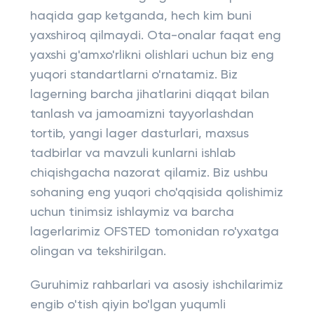
haqida gap ketganda, hech kim buni
yaxshiroq qilmaydi. Ota-onalar faqat eng
yaxshi g'amxo'rlikni olishlari uchun biz eng
yuqori standartlarni o'rnatamiz. Biz
lagerning barcha jihatlarini diqqat bilan
tanlash va jamoamizni tayyorlashdan
tortib, yangi lager dasturlari, maxsus
tadbirlar va mavzuli kunlarni ishlab
chiqishgacha nazorat qilamiz. Biz ushbu
sohaning eng yuqori cho'qqisida qolishimiz
uchun tinimsiz ishlaymiz va barcha
lagerlarimiz OFSTED tomonidan ro'yxatga
olingan va tekshirilgan.
Guruhimiz rahbarlari va asosiy ishchilarimiz
engib o'tish qiyin bo'lgan yuqumli