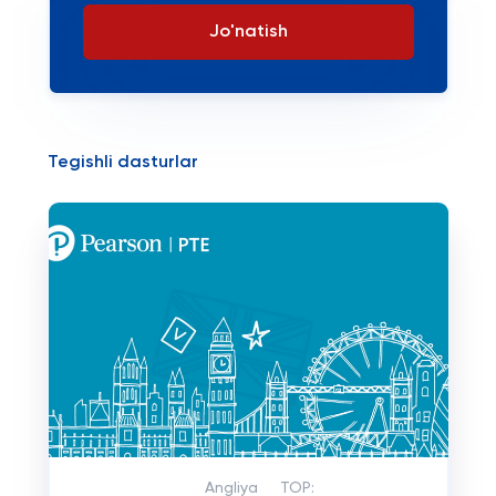
Jo'natish
Tegishli dasturlar
Angliya
TOP: