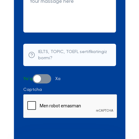
IELTS, TOPIC, TOEFL sertifikatingiz
bormi?
Yo'q
Xa
Captcha