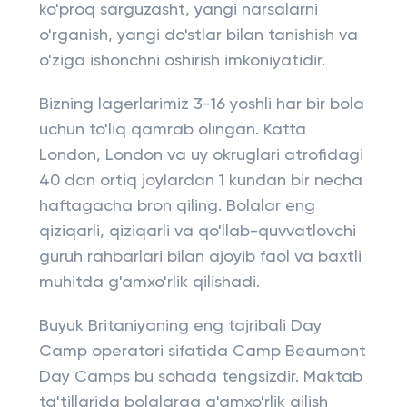
ko'proq sarguzasht, yangi narsalarni
o'rganish, yangi do'stlar bilan tanishish va
o'ziga ishonchni oshirish imkoniyatidir.
Bizning lagerlarimiz 3-16 yoshli har bir bola
uchun to'liq qamrab olingan. Katta
London, London va uy okruglari atrofidagi
40 dan ortiq joylardan 1 kundan bir necha
haftagacha bron qiling. Bolalar eng
qiziqarli, qiziqarli va qo'llab-quvvatlovchi
guruh rahbarlari bilan ajoyib faol va baxtli
muhitda g'amxo'rlik qilishadi.
Buyuk Britaniyaning eng tajribali Day
Camp operatori sifatida Camp Beaumont
Day Camps bu sohada tengsizdir. Maktab
ta'tillarida bolalarga g'amxo'rlik qilish