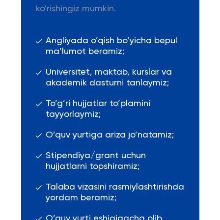
ko'rishingiz mumkin.
Angliyada o’qish bo’yicha bepul
ma’lumot beramiz;
Universitet, maktab, kurslar va
akademik dasturni tanlaymiz;
To’g’ri hujjatlar to’plamini
tayyorlaymiz;
O’quv yurtiga ariza jo’natamiz;
Stipendiya/grant uchun
hujjatlarni topshiramiz;
Talaba vizasini rasmiylashtirishda
yordam beramiz;
O’quv yurti eshigigacha olib