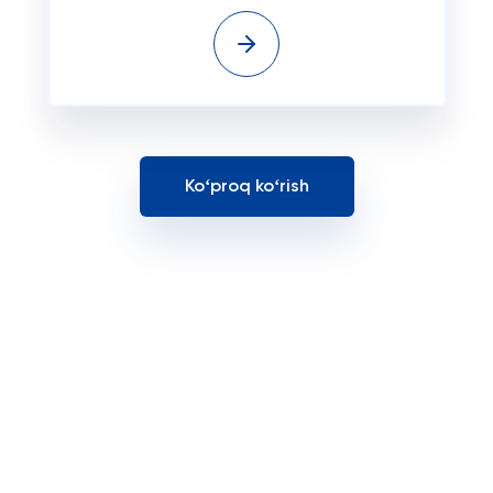
Koʻproq koʻrish