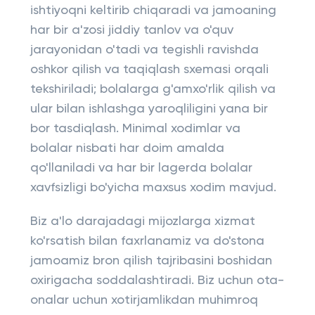
ishtiyoqni keltirib chiqaradi va jamoaning
har bir a'zosi jiddiy tanlov va o'quv
jarayonidan o'tadi va tegishli ravishda
oshkor qilish va taqiqlash sxemasi orqali
tekshiriladi; bolalarga g'amxo'rlik qilish va
ular bilan ishlashga yaroqliligini yana bir
bor tasdiqlash. Minimal xodimlar va
bolalar nisbati har doim amalda
qo'llaniladi va har bir lagerda bolalar
xavfsizligi bo'yicha maxsus xodim mavjud.
Biz a'lo darajadagi mijozlarga xizmat
ko'rsatish bilan faxrlanamiz va do'stona
jamoamiz bron qilish tajribasini boshidan
oxirigacha soddalashtiradi. Biz uchun ota-
onalar uchun xotirjamlikdan muhimroq