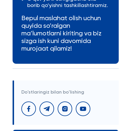
borib qo’yishni tashkillashtiramiz.
Bepul maslahat olish uchun
quyida so’ralgan
ma’lumotlarni kiriting va biz
sizga ish kuni davomida
murojaat qilamiz!
Do'stlaringiz bilan bo'lishing