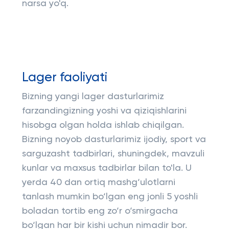
narsa yo'q.
Lager faoliyati
Bizning yangi lager dasturlarimiz
farzandingizning yoshi va qiziqishlarini
hisobga olgan holda ishlab chiqilgan.
Bizning noyob dasturlarimiz ijodiy, sport va
sarguzasht tadbirlari, shuningdek, mavzuli
kunlar va maxsus tadbirlar bilan to'la. U
yerda 40 dan ortiq mashg‘ulotlarni
tanlash mumkin bo‘lgan eng jonli 5 yoshli
boladan tortib eng zo‘r o‘smirgacha
bo‘lgan har bir kishi uchun nimadir bor.