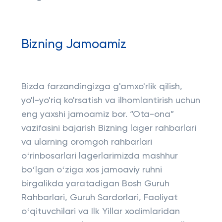
Bizning Jamoamiz
Bizda farzandingizga g'amxo'rlik qilish,
yo'l-yo'riq ko'rsatish va ilhomlantirish uchun
eng yaxshi jamoamiz bor. “Ota-ona”
vazifasini bajarish Bizning lager rahbarlari
va ularning oromgoh rahbarlari
oʻrinbosarlari lagerlarimizda mashhur
boʻlgan oʻziga xos jamoaviy ruhni
birgalikda yaratadigan Bosh Guruh
Rahbarlari, Guruh Sardorlari, Faoliyat
oʻqituvchilari va Ilk Yillar xodimlaridan