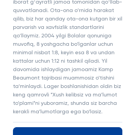
iborat gʻayratli jamoa tomonidan qoʻllab-
quvvatlanadi. Ota-ona o‘rnida harakat
qilib, biz har qanday ota-ona kutgan bir xil
parvarish va xavfsizlik standartlarini
qo‘llaymiz. 2004 yilgi Bolalar qonuniga
muvofiq, 8 yoshgacha bo'lganlar uchun
minimal nisbat 1:8, keyin esa 8 va undan
kattalar uchun 1:12 ni tashkil qiladi. Yil
davomida ishlaydigan jamoamiz Kamp
Beaumont tajribasi muammosiz o'tishini
ta'minlaydi. Lager boshlanishidan oldin biz
keng qamrovli "Xush kelibsiz va ma'lumot
to'plami"ni yuboramiz, shunda siz barcha
kerakli ma'lumotlarga ega bo'lasiz.