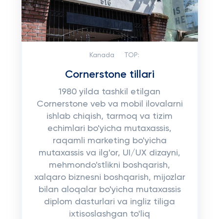
Kanada
TOP:
Cornerstone tillari
1980 yilda tashkil etilgan
Cornerstone veb va mobil ilovalarni
ishlab chiqish, tarmoq va tizim
echimlari bo'yicha mutaxassis,
raqamli marketing bo'yicha
mutaxassis va ilg'or, UI/UX dizayni,
mehmondo'stlikni boshqarish,
xalqaro biznesni boshqarish, mijozlar
bilan aloqalar bo'yicha mutaxassis
diplom dasturlari va ingliz tiliga
ixtisoslashgan to'liq