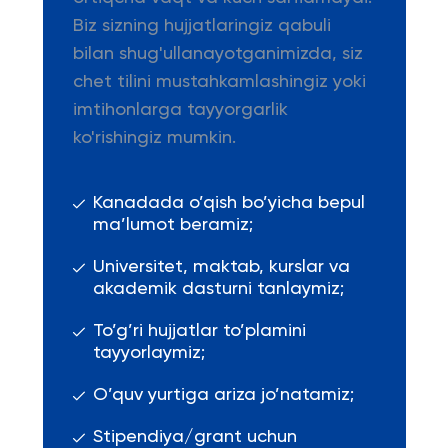
Biz sizning hujjatlaringiz qabuli
bilan shug'ullanayotganimizda, siz
chet tilini mustahkamlashingiz yoki
imtihonlarga tayyorgarlik
ko'rishingiz mumkin.
Kanadada o’qish bo’yicha bepul
ma’lumot beramiz;
Universitet, maktab, kurslar va
akademik dasturni tanlaymiz;
To’g’ri hujjatlar to’plamini
tayyorlaymiz;
O’quv yurtiga ariza jo’natamiz;
Stipendiya/grant uchun