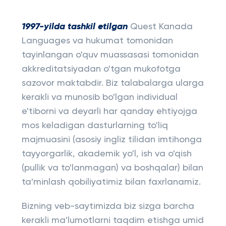
1997-yilda tashkil etilgan
Quest Kanada
Languages ​​va hukumat tomonidan
tayinlangan o'quv muassasasi tomonidan
akkreditatsiyadan o'tgan mukofotga
sazovor maktabdir. Biz talabalarga ularga
kerakli va munosib bo'lgan individual
e'tiborni va deyarli har qanday ehtiyojga
mos keladigan dasturlarning to'liq
majmuasini (asosiy ingliz tilidan imtihonga
tayyorgarlik, akademik yo'l, ish va o'qish
(pullik va to'lanmagan) va boshqalar) bilan
ta'minlash qobiliyatimiz bilan faxrlanamiz.
Bizning veb-saytimizda biz sizga barcha
kerakli ma'lumotlarni taqdim etishga umid