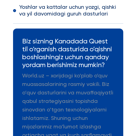
Yoshlar va kattalar uchun yozgi, qishki
va yil davomidagi guruh dasturlari
Biz sizning Kanadada Quest
til o'rganish dasturida o’qishni
boshlashingiz uchun qanday
yordam berishimiz mumkin?
World.uz – xorijdagi ko'plab o'quv
muassasalarining rasmiy vakili. Biz
o’quv dasturlarini va muvaffaqiyatli
qabul strategiyasini topishda
sinovdan o’tgan texnologiyalarni
ishlatamiz. Shuning uchun
mijozlarimiz ma'lumot izlashga
ortiqcha vaqt va kuch sarflamaydi.