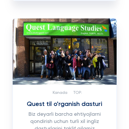
Kanada
TOP:
Quest til o'rganish dasturi
Biz deyarli barcha ehtiyojlarni
qondirish uchun turli xil ingliz
dasturlarini taklif qilamiz