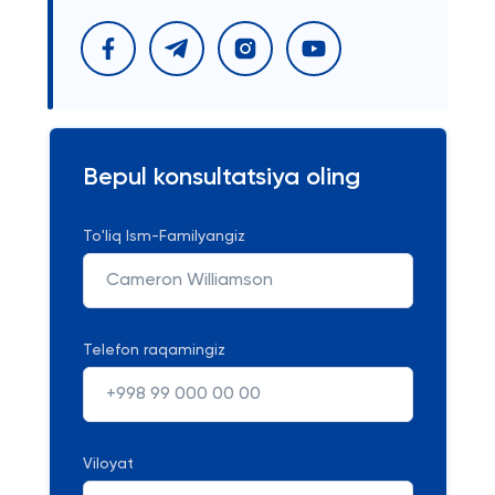
Bepul konsultatsiya oling
To'liq Ism-Familyangiz
Telefon raqamingiz
Viloyat