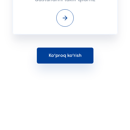
Koʻproq koʻrish