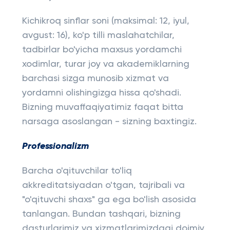
Kichikroq sinflar soni (maksimal: 12, iyul,
avgust: 16), ko'p tilli maslahatchilar,
tadbirlar bo'yicha maxsus yordamchi
xodimlar, turar joy va akademiklarning
barchasi sizga munosib xizmat va
yordamni olishingizga hissa qo'shadi.
Bizning muvaffaqiyatimiz faqat bitta
narsaga asoslangan - sizning baxtingiz.
Professionalizm
Barcha o'qituvchilar to'liq
akkreditatsiyadan o'tgan, tajribali va
"o'qituvchi shaxs" ga ega bo'lish asosida
tanlangan. Bundan tashqari, bizning
dasturlarimiz va xizmatlarimizdagi doimiy