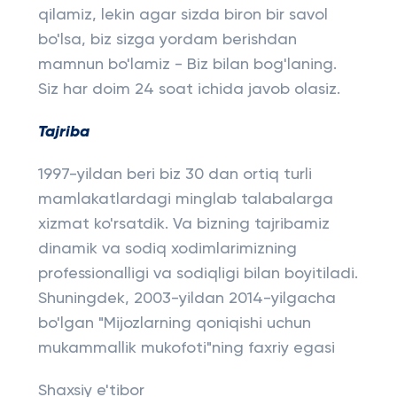
qilamiz, lekin agar sizda biron bir savol
bo'lsa, biz sizga yordam berishdan
mamnun bo'lamiz - Biz bilan bog'laning.
Siz har doim 24 soat ichida javob olasiz.
Tajriba
1997-yildan beri biz 30 dan ortiq turli
mamlakatlardagi minglab talabalarga
xizmat ko'rsatdik. Va bizning tajribamiz
dinamik va sodiq xodimlarimizning
professionalligi va sodiqligi bilan boyitiladi.
Shuningdek, 2003-yildan 2014-yilgacha
bo'lgan "Mijozlarning qoniqishi uchun
mukammallik mukofoti"ning faxriy egasi
Shaxsiy e'tibor