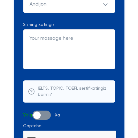
Andijon
Sizning xatingiz
IELTS, TOPIC, TOEFL sertifikatingiz
bormi?
Yo'q
Xa
Captcha