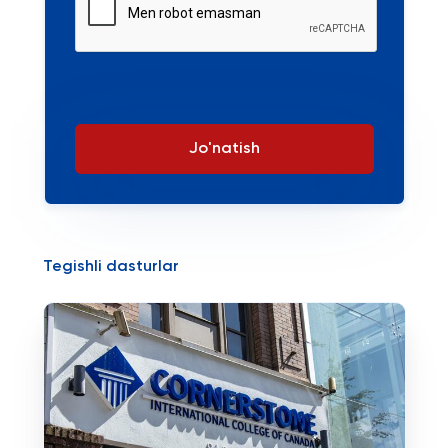
Jo'natish
Tegishli dasturlar