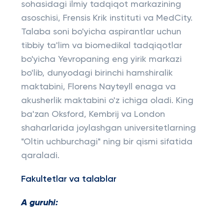
sohasidagi ilmiy tadqiqot markazining
asoschisi, Frensis Krik instituti va MedCity.
Talaba soni bo'yicha aspirantlar uchun
tibbiy ta'lim va biomedikal tadqiqotlar
bo'yicha Yevropaning eng yirik markazi
bo'lib, dunyodagi birinchi hamshiralik
maktabini, Florens Nayteyll enaga va
akusherlik maktabini o'z ichiga oladi. King
ba'zan Oksford, Kembrij va London
shaharlarida joylashgan universitetlarning
"Oltin uchburchagi" ning bir qismi sifatida
qaraladi.
Fakultetlar va talablar
A guruhi: