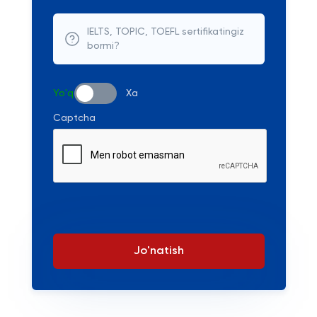
IELTS, TOPIC, TOEFL sertifikatingiz
bormi?
Yo'q
Xa
Captcha
Jo'natish