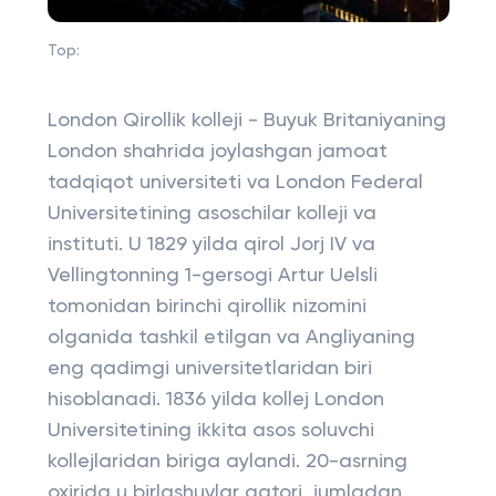
Top:
London Qirollik kolleji - Buyuk Britaniyaning
London shahrida joylashgan jamoat
tadqiqot universiteti va London Federal
Universitetining asoschilar kolleji va
instituti. U 1829 yilda qirol Jorj IV va
Vellingtonning 1-gersogi Artur Uelsli
tomonidan birinchi qirollik nizomini
olganida tashkil etilgan va Angliyaning
eng qadimgi universitetlaridan biri
hisoblanadi. 1836 yilda kollej London
Universitetining ikkita asos soluvchi
kollejlaridan biriga aylandi. 20-asrning
oxirida u birlashuvlar qatori, jumladan