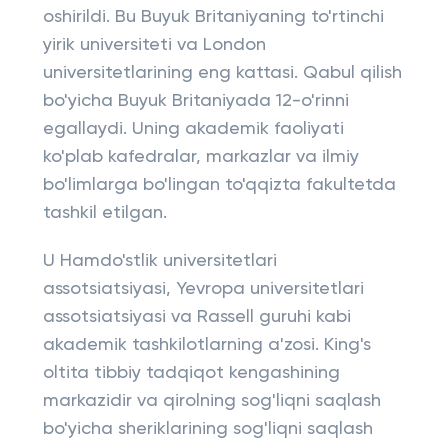
oshirildi. Bu Buyuk Britaniyaning to'rtinchi
yirik universiteti va London
universitetlarining eng kattasi. Qabul qilish
bo'yicha Buyuk Britaniyada 12-o'rinni
egallaydi. Uning akademik faoliyati
ko'plab kafedralar, markazlar va ilmiy
bo'limlarga bo'lingan to'qqizta fakultetda
tashkil etilgan.
U Hamdo'stlik universitetlari
assotsiatsiyasi, Yevropa universitetlari
assotsiatsiyasi va Rassell guruhi kabi
akademik tashkilotlarning a'zosi. King's
oltita tibbiy tadqiqot kengashining
markazidir va qirolning sog'liqni saqlash
bo'yicha sheriklarining sog'liqni saqlash