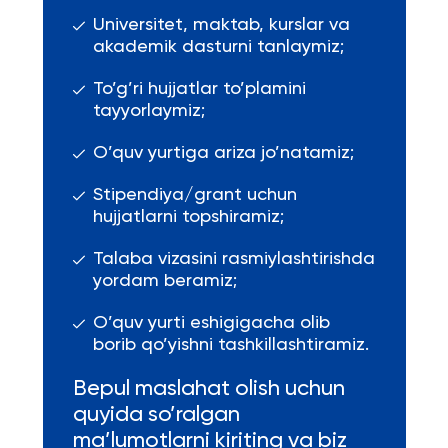
Universitet, maktab, kurslar va
akademik dasturni tanlaymiz;
To’g’ri hujjatlar to’plamini
tayyorlaymiz;
O’quv yurtiga ariza jo’natamiz;
Stipendiya/grant uchun
hujjatlarni topshiramiz;
Talaba vizasini rasmiylashtirishda
yordam beramiz;
O’quv yurti eshigigacha olib
borib qo’yishni tashkillashtiramiz.
Bepul maslahat olish uchun
quyida so’ralgan
ma’lumotlarni kiriting va biz