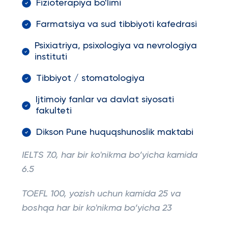
Fizioterapiya bo'limi
Farmatsiya va sud tibbiyoti kafedrasi
Psixiatriya, psixologiya va nevrologiya
instituti
Tibbiyot / stomatologiya
Ijtimoiy fanlar va davlat siyosati
fakulteti
Dikson Pune huquqshunoslik maktabi
IELTS 7.0, har bir ko'nikma bo’yicha kamida
6.5
TOEFL 100, yozish uchun kamida 25 va
boshqa har bir ko'nikma bo’yicha 23