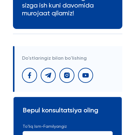
sizga ish kuni davomida
murojaat qilamiz!
Do'stlaringiz bilan bo'lishing
Bepul konsultatsiya oling
To'liq Ism-Familyangiz