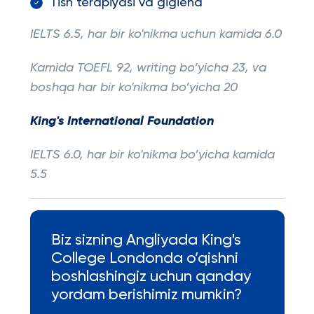
Tish terapiyasi va gigiena
IELTS 6.5, har bir ko'nikma uchun kamida 6.0
Kamida TOEFL 92, writing bo’yicha 23, va
boshqa har bir ko'nikma bo’yicha 20
King's International Foundation
IELTS 6.0, har bir ko'nikma bo’yicha kamida
5.5
Biz sizning Angliyada King's
College Londonda o’qishni
boshlashingiz uchun qanday
yordam berishimiz mumkin?