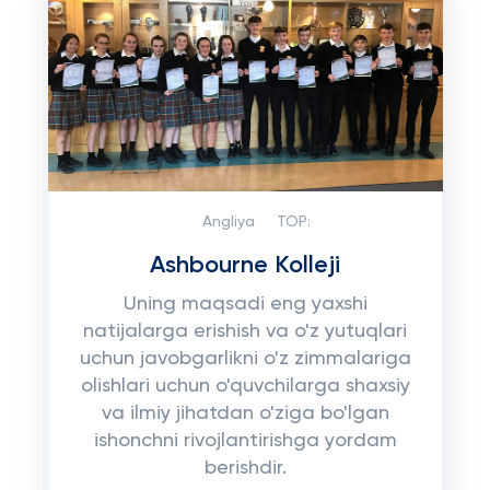
Angliya
TOP:
Ashbourne Kolleji
Uning maqsadi eng yaxshi
natijalarga erishish va o'z yutuqlari
uchun javobgarlikni o'z zimmalariga
olishlari uchun o'quvchilarga shaxsiy
va ilmiy jihatdan o'ziga bo'lgan
ishonchni rivojlantirishga yordam
berishdir.