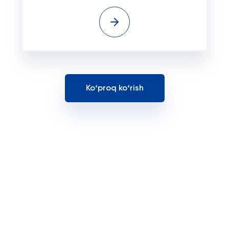
Koʻproq koʻrish