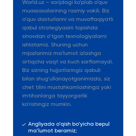
World.uz – xorijdagi ko'plab o'quv
muassasalarining rasmiy vakili. Biz
o’quv dasturlarini va muvaffaqiyatli
qabul strategiyasini topishda
sinovdan o’tgan texnologiyalarni
ishlatamiz. Shuning uchun
mijozlarimiz ma'lumot izlashga
ortiqcha vaqt va kuch sarflamaydi.
Biz sizning hujjatlaringiz qabuli
bilan shug'ullanayotganimizda, siz
chet tilini mustahkamlashingiz yoki
imtihonlarga tayyorgarlik
ko'rishingiz mumkin.
Angliyada o’qish bo’yicha bepul
ma’lumot beramiz;