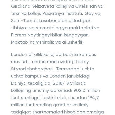
Qirolicha Yelizaveta kolleji va Chelsi fan va
texnika kolleji, Psixiatriya instituti, Gay va
Sent-Tomas kasalxonalari birlashgan
tibbiyot va stomatologiya maktablari va
Florens Naytingeyl bilan kengaygan.
Maktab. hamshiralik va akusherlik.
London qirollik kollejida beshta kampus
mavjud: London markazidagi tarixiy
Strand shaharchasi, Temzadagi uchta
uchta kampus va London janubidagi
Daniya tepaligida. 2018/19 yillarda
kollejning umumiy daromadi 902,0 million
funt sterlingni tashkil etdi, shundan 194,7
million funt sterling grantlar va ilmiy
tadqiqot shartnomalari hisobidan amalga