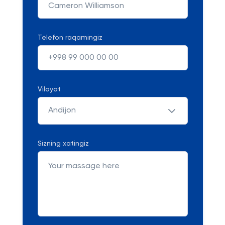
Telefon raqamingiz
Viloyat
Andijon
Sizning xatingiz