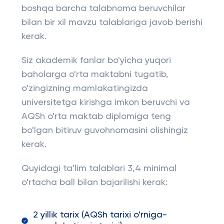
boshqa barcha talabnoma beruvchilar
bilan bir xil mavzu talablariga javob berishi
kerak.
Siz akademik fanlar bo'yicha yuqori
baholarga o'rta maktabni tugatib,
o'zingizning mamlakatingizda
universitetga kirishga imkon beruvchi va
AQSh o'rta maktab diplomiga teng
bo'lgan bitiruv guvohnomasini olishingiz
kerak.
Quyidagi ta'lim talablari 3,4 minimal
o'rtacha ball bilan bajarilishi kerak:
2 yillik tarix (AQSh tarixi o'rniga-