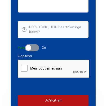
IELTS, TOPIC, TOEFL sertifikatingiz
bormi?
Yo'q
Xa
Captcha
Jo'natish