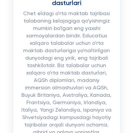
dasturlari
Chet eldagi o'rta maktab tajribasi
talabaning kelajagiga qo'yishingiz
mumkin bo'lgan eng yaxshi
sarmoyalardan biridir. Educatius
xalqaro talabalar uchun o'rta
maktab dasturlariga yo'naltirilgan
dunyodagi eng yirik, eng tajribali
tashkilotdir. Biz talabalar uchun
xalqaro o'rta maktab dasturlari,
AQSh diplomlari, madaniy
immersion almashuvlari va AQSh,
Buyuk Britaniya, Avstraliya, Kanada,
Frantsiya, Germaniya, Irlandiya,
Italiya, Yangi Zelandiya, Ispaniya va
Shvetsiyadagi kampusdagi hayotiy
tajribalar orqali dunyoni ochamiz.
gibrid va onlayn variantlar.