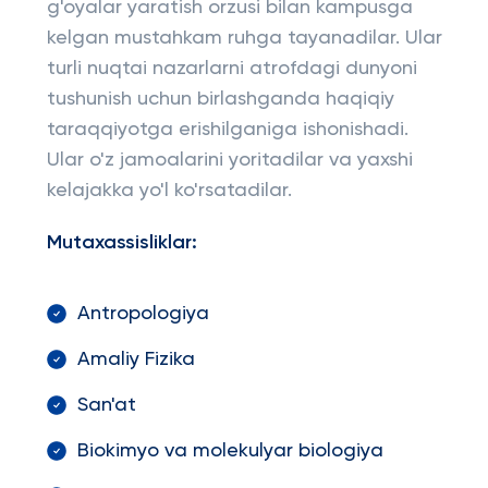
g'oyalar yaratish orzusi bilan kampusga
kelgan mustahkam ruhga tayanadilar. Ular
turli nuqtai nazarlarni atrofdagi dunyoni
tushunish uchun birlashganda haqiqiy
taraqqiyotga erishilganiga ishonishadi.
Ular o'z jamoalarini yoritadilar va yaxshi
kelajakka yo'l ko'rsatadilar.
Mutaxassisliklar:
Antropologiya
Amaliy Fizika
San'at
Biokimyo va molekulyar biologiya