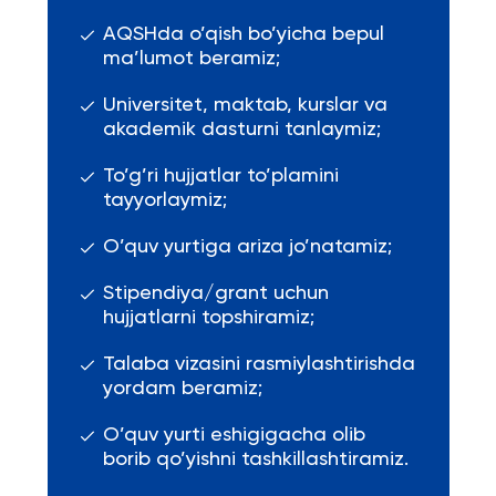
AQSHda o’qish bo’yicha bepul
ma’lumot beramiz;
Universitet, maktab, kurslar va
akademik dasturni tanlaymiz;
To’g’ri hujjatlar to’plamini
tayyorlaymiz;
O’quv yurtiga ariza jo’natamiz;
Stipendiya/grant uchun
hujjatlarni topshiramiz;
Talaba vizasini rasmiylashtirishda
yordam beramiz;
O’quv yurti eshigigacha olib
borib qo’yishni tashkillashtiramiz.