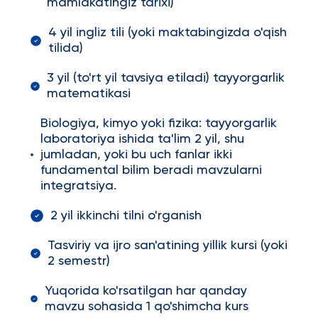
mamlakatingiz tarixi)
4 yil ingliz tili (yoki maktabingizda o'qish
tilida)
3 yil (to'rt yil tavsiya etiladi) tayyorgarlik
matematikasi
Biologiya, kimyo yoki fizika: tayyorgarlik
laboratoriya ishida ta'lim 2 yil, shu
jumladan, yoki bu uch fanlar ikki
fundamental bilim beradi mavzularni
integratsiya.
2 yil ikkinchi tilni o'rganish
Tasviriy va ijro san'atining yillik kursi (yoki
2 semestr)
Yuqorida ko'rsatilgan har qanday
mavzu sohasida 1 qo'shimcha kurs