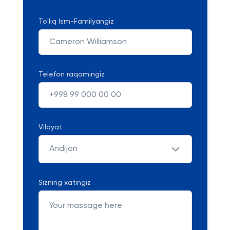
To'liq Ism-Familyangiz
Telefon raqamingiz
Viloyat
Andijon
Sizning xatingiz