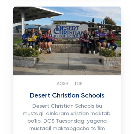
AQSH
TOP:
Desert Christian Schools
Desert Christian Schools bu
mustaqil dinlararo xristian maktabi
bo'lib, DCS Tucsondagi yagona
mustaqil maktabgacha ta'lim