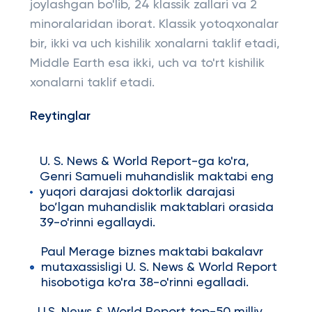
joylashgan bo'lib, 24 klassik zallari va 2
minoralaridan iborat. Klassik yotoqxonalar
bir, ikki va uch kishilik xonalarni taklif etadi,
Middle Earth esa ikki, uch va to'rt kishilik
xonalarni taklif etadi.
Reytinglar
U. S. News & World Report-ga ko'ra,
Genri Samueli muhandislik maktabi eng
yuqori darajasi doktorlik darajasi
bo’lgan muhandislik maktablari orasida
39-o'rinni egallaydi.
Paul Merage biznes maktabi bakalavr
mutaxassisligi U. S. News & World Report
hisobotiga ko'ra 38-o'rinni egalladi.