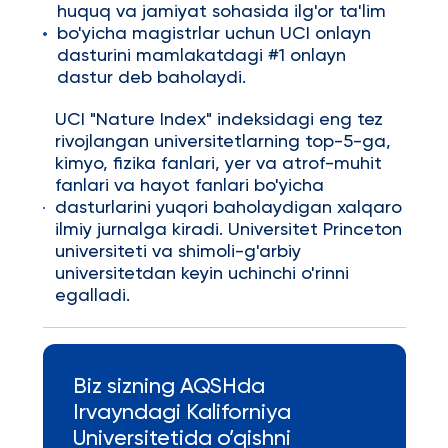
huquq va jamiyat sohasida ilg'or ta'lim
bo'yicha magistrlar uchun UCI onlayn
dasturini mamlakatdagi #1 onlayn
dastur deb baholaydi.
UCI "Nature Index" indeksidagi eng tez
rivojlangan universitetlarning top-5-ga,
kimyo, fizika fanlari, yer va atrof-muhit
fanlari va hayot fanlari bo'yicha
dasturlarini yuqori baholaydigan xalqaro
ilmiy jurnalga kiradi. Universitet Princeton
universiteti va shimoli-g'arbiy
universitetdan keyin uchinchi o'rinni
egalladi.
Biz sizning AQSHda
Irvayndagi Kaliforniya
Universitetida o’qishni