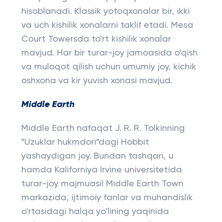
hisoblanadi. Klassik yotoqxonalar bir, ikki
va uch kishilik xonalarni taklif etadi. Mesa
Court Towersda to'rt kishilik xonalar
mavjud. Har bir turar-joy jamoasida o'qish
va muloqot qilish uchun umumiy joy, kichik
oshxona va kir yuvish xonasi mavjud.
Middle Earth
Middle Earth nafaqat J. R. R. Tolkinning
"Uzuklar hukmdori"dagi Hobbit
yashaydigan joy. Bundan tashqari, u
hamda Kaliforniya Irvine universitetida
turar-joy majmuasi! Middle Earth Town
markazida, ijtimoiy fanlar va muhandislik
o'rtasidagi halqa yo'lining yaqinida