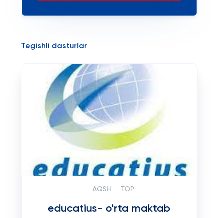
Tegishli dasturlar
AQSH
TOP:
educatius- o'rta maktab