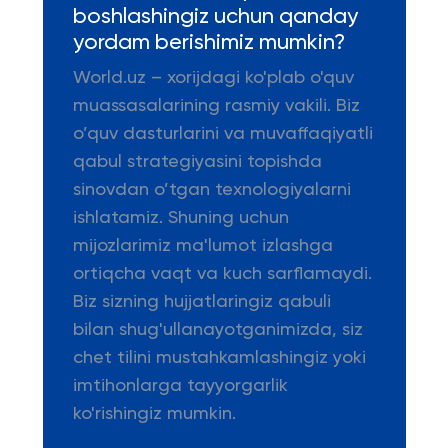
boshlashingiz uchun qanday
yordam berishimiz mumkin?
World.uz – xorijdagi ko'plab o'quv
muassasalarining rasmiy vakili. Biz
o’quv dasturlarini va muvaffaqiyatli
qabul strategiyasini topishda
sinovdan o’tgan texnologiyalarni
ishlatamiz. Shuning uchun
mijozlarimiz ma'lumot izlashga
ortiqcha vaqt va kuch sarflamaydi.
Biz sizning hujjatlaringiz qabuli
bilan shug'ullanayotganimizda, siz
chet tilini mustahkamlashingiz yoki
imtihonlarga tayyorgarlik
ko'rishingiz mumkin.