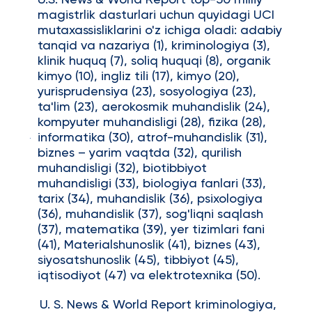
U.S. News & World Report top-50 milliy
magistrlik dasturlari uchun quyidagi UCI
mutaxassisliklarini o'z ichiga oladi: adabiy
tanqid va nazariya (1), kriminologiya (3),
klinik huquq (7), soliq huquqi (8), organik
kimyo (10), ingliz tili (17), kimyo (20),
yurisprudensiya (23), sosyologiya (23),
ta'lim (23), aerokosmik muhandislik (24),
kompyuter muhandisligi (28), fizika (28),
informatika (30), atrof-muhandislik (31),
biznes – yarim vaqtda (32), qurilish
muhandisligi (32), biotibbiyot
muhandisligi (33), biologiya fanlari (33),
tarix (34), muhandislik (36), psixologiya
(36), muhandislik (37), sog'liqni saqlash
(37), matematika (39), yer tizimlari fani
(41), Materialshunoslik (41), biznes (43),
siyosatshunoslik (45), tibbiyot (45),
iqtisodiyot (47) va elektrotexnika (50).
U. S. News & World Report kriminologiya,