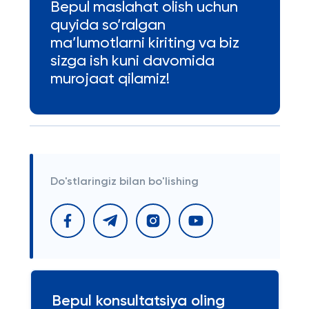
Bepul maslahat olish uchun
quyida so’ralgan
ma’lumotlarni kiriting va biz
sizga ish kuni davomida
murojaat qilamiz!
Do'stlaringiz bilan bo'lishing
Bepul konsultatsiya oling