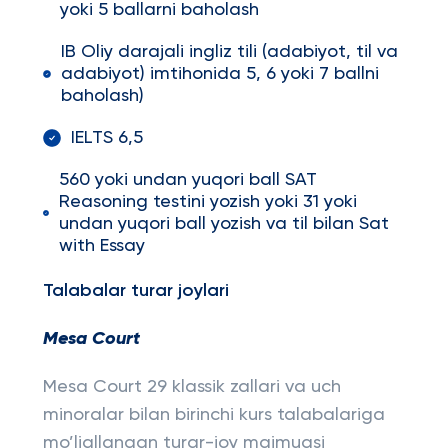
yoki 5 ballarni baholash
IB Oliy darajali ingliz tili (adabiyot, til va
adabiyot) imtihonida 5, 6 yoki 7 ballni
baholash)
IELTS 6,5
560 yoki undan yuqori ball SAT
Reasoning testini yozish yoki 31 yoki
undan yuqori ball yozish va til bilan Sat
with Essay
Talabalar turar joylari
Mesa Court
Mesa Court 29 klassik zallari va uch
minoralar bilan birinchi kurs talabalariga
mo’ljallangan turar-joy majmuasi