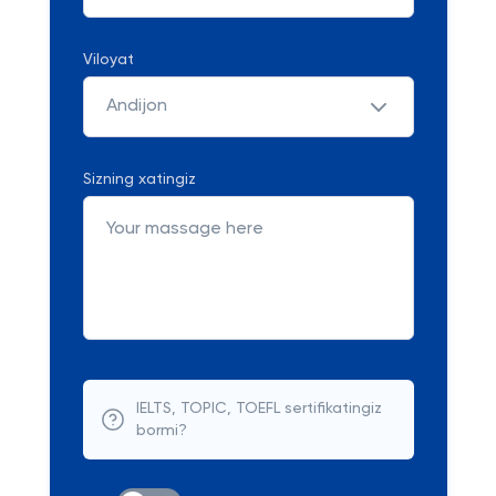
Viloyat
Andijon
Sizning xatingiz
IELTS, TOPIC, TOEFL sertifikatingiz
bormi?