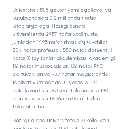
Universitet 81,5 gektar yerni egallaydi va
kutubxonasida 3,2 milliondan ortiq
kitoblarga ega. Hozirgi kunda
universitetda 2957 nafar xodim, shu
jumladan 1495 nafar shtat o'qituvchilari,
304 nafar professor, 550 nafar dotsent, 1
nafar Xitoy fanlar akademiyasi akademigi,
116 nafar mutaxassislar, 126 nafar PhD
o'qituvchilari va 727 nafar magistrantlar
faoliyat yuritmoqda. U yerda 31 135
bakalavriat va dotsent talabalar, 3 180
bitiruvchilar va 19 765 kattalar ta'lim
talabalari bor.
Hozirgi kunda universitetda 21 kollej va 1
mustaqil kollej bor. U 81 bakalavriat