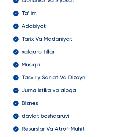
Qonunlar Va Siyosat
Ta'lim
Adabiyot
Tarix Va Madaniyat
xalqaro tillar
Musiqa
Tasviriy San'at Va Dizayn
Jurnalistika va aloqa
Biznes
davlat boshqaruvi
Resurslar Va Atrof-Muhit