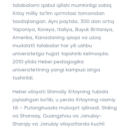
talabalarni qabul qilishi mumkinligi sobiq
Xitoy milliy ta'lim qo'mitasi tomonidan
tasdiqlangan. Ayni paytda, 300 dan ortiq
Yaponiya, Koreya, Italiya, Buyuk Britaniya,
Amerika, Kanadaning qisqa va uzoq
muddatli talabalar har yili ushbu
universitetga hujjat topshirib kelmoqda.
2010 yilda Hebei pedagogika
universitetining yangi kampusi ishga
tushirildi.
Hebei viloyati Shimoliy Xitoyning tubida
joylashgan bo'lib, u yerda Xitoyning rasmiy
tili – Putonghuada muloqot qilinadi. Shēng
va Shanxay, Guangzhou va Janubiy-
Sharqiy va Janubiy viloyatlarda kuchli