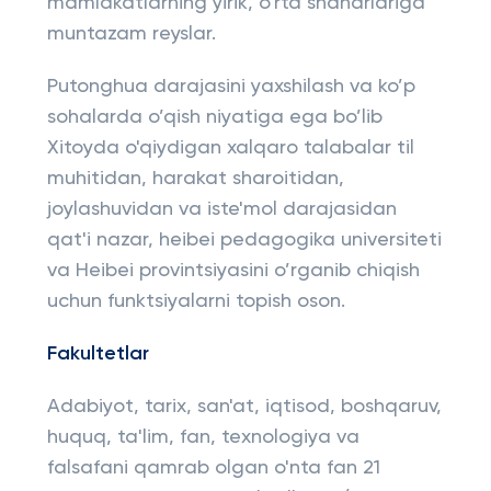
mamlakatlarning yirik, o'rta shaharlariga
muntazam reyslar.
Putonghua darajasini yaxshilash va ko’p
sohalarda o’qish niyatiga ega bo’lib
Xitoyda o'qiydigan xalqaro talabalar til
muhitidan, harakat sharoitidan,
joylashuvidan va iste'mol darajasidan
qat'i nazar, heibei pedagogika universiteti
va Heibei provintsiyasini o’rganib chiqish
uchun funktsiyalarni topish oson.
Fakultetlar
Adabiyot, tarix, san'at, iqtisod, boshqaruv,
huquq, ta'lim, fan, texnologiya va
falsafani qamrab olgan o'nta fan 21