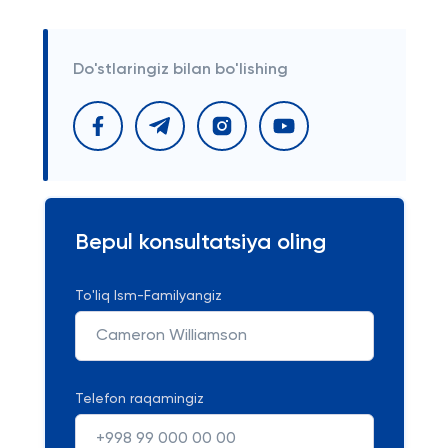
Do'stlaringiz bilan bo'lishing
Bepul konsultatsiya oling
To'liq Ism-Familyangiz
Telefon raqamingiz