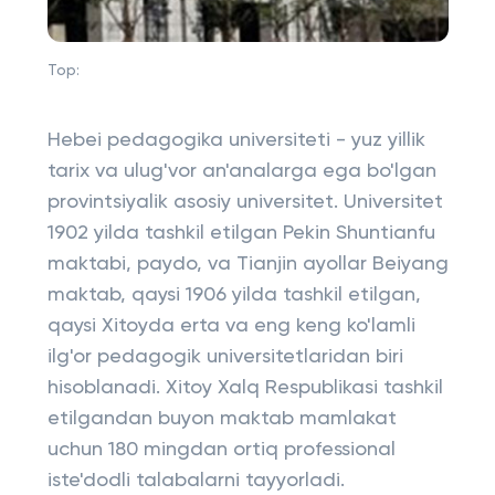
Top:
Hebei pedagogika universiteti - yuz yillik
tarix va ulug'vor an'analarga ega bo'lgan
provintsiyalik asosiy universitet. Universitet
1902 yilda tashkil etilgan Pekin Shuntianfu
maktabi, paydo, va Tianjin ayollar Beiyang
maktab, qaysi 1906 yilda tashkil etilgan,
qaysi Xitoyda erta va eng keng ko'lamli
ilg'or pedagogik universitetlaridan biri
hisoblanadi. Xitoy Xalq Respublikasi tashkil
etilgandan buyon maktab mamlakat
uchun 180 mingdan ortiq professional
iste'dodli talabalarni tayyorladi.