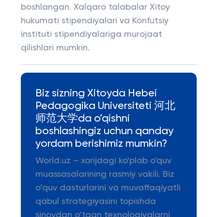
boshlangan. Xalqaro talabalar Xitoy
hukumati stipendiyalari va Konfutsiy
instituti stipendiyalariga murojaat
qilishlari mumkin.
Biz sizning Xitoyda Hebei
Pedagogika Universiteti 河北
师范大学da o’qishni
boshlashingiz uchun qanday
yordam berishimiz mumkin?
World.uz – xorijdagi ko'plab o'quv
muassasalarining rasmiy vakili. Biz
o’quv dasturlarini va muvaffaqiyatli
qabul strategiyasini topishda
sinovdan o’tgan texnologiyalarni