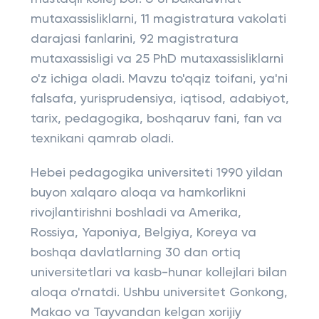
mutaxassisliklarni, 11 magistratura vakolati
darajasi fanlarini, 92 magistratura
mutaxassisligi va 25 PhD mutaxassisliklarni
o'z ichiga oladi. Mavzu to'qqiz toifani, ya'ni
falsafa, yurisprudensiya, iqtisod, adabiyot,
tarix, pedagogika, boshqaruv fani, fan va
texnikani qamrab oladi.
Hebei pedagogika universiteti 1990 yildan
buyon xalqaro aloqa va hamkorlikni
rivojlantirishni boshladi va Amerika,
Rossiya, Yaponiya, Belgiya, Koreya va
boshqa davlatlarning 30 dan ortiq
universitetlari va kasb-hunar kollejlari bilan
aloqa o'rnatdi. Ushbu universitet Gonkong,
Makao va Tayvandan kelgan xorijiy