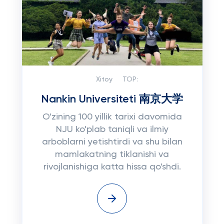
Xitoy
TOP:
Nankin Universiteti 南京大学
O'zining 100 yillik tarixi davomida
NJU ko'plab taniqli va ilmiy
arboblarni yetishtirdi va shu bilan
mamlakatning tiklanishi va
rivojlanishiga katta hissa qo'shdi.