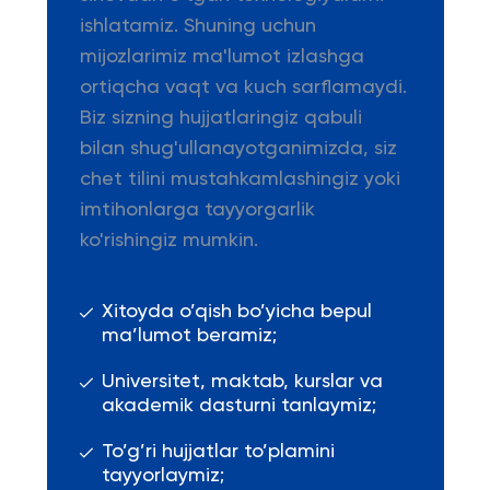
ishlatamiz. Shuning uchun
mijozlarimiz ma'lumot izlashga
ortiqcha vaqt va kuch sarflamaydi.
Biz sizning hujjatlaringiz qabuli
bilan shug'ullanayotganimizda, siz
chet tilini mustahkamlashingiz yoki
imtihonlarga tayyorgarlik
ko'rishingiz mumkin.
Xitoyda o’qish bo’yicha bepul
ma’lumot beramiz;
Universitet, maktab, kurslar va
akademik dasturni tanlaymiz;
To’g’ri hujjatlar to’plamini
tayyorlaymiz;