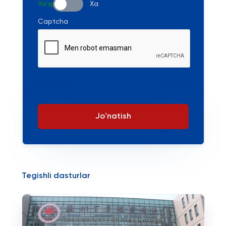
Yo'q
Xa
Captcha
Jo'natish
Tegishli dasturlar