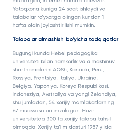
muzlatgich; Internet hamda televizor.
Yotoqxona kuniga 24 soat ishlaydi va
talabalar ro'yxatga olingan kundan 1
hafta oldin joylashtirilishi mumkin.
Talabalar almashishi bo'yicha tadqiqotlar
Bugungi kunda Hebei pedagogika
universiteti bilan hamkorlik va almashinuv
shartnomalarini AQSh, Kanada, Peru,
Rossiya, Frantsiya, Italiya, Ukraina,
Belgiya, Yaponiya, Koreya Respublikasi,
Indoneziya, Avstraliya va yangi Zelandiya,
shu jumladan, 54 xorijiy mamlakatlarning
67 muassasalari imzolagan. Hozir
universitetda 300 ta xorijiy talaba tahsil
olmoqda. Xorijiy ta'lim dasturi 1987 yilda