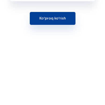
Koʻproq koʻrish