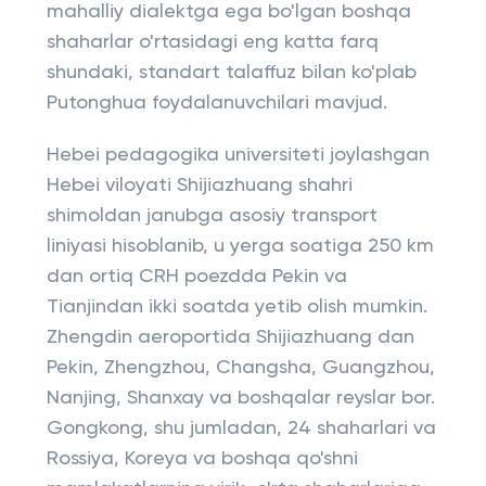
mahalliy dialektga ega bo'lgan boshqa
shaharlar o'rtasidagi eng katta farq
shundaki, standart talaffuz bilan ko'plab
Putonghua foydalanuvchilari mavjud.
Hebei pedagogika universiteti joylashgan
Hebei viloyati Shijiazhuang shahri
shimoldan janubga asosiy transport
liniyasi hisoblanib, u yerga soatiga 250 km
dan ortiq CRH poezdda Pekin va
Tianjindan ikki soatda yetib olish mumkin.
Zhengdin aeroportida Shijiazhuang dan
Pekin, Zhengzhou, Changsha, Guangzhou,
Nanjing, Shanxay va boshqalar reyslar bor.
Gongkong, shu jumladan, 24 shaharlari va
Rossiya, Koreya va boshqa qo'shni