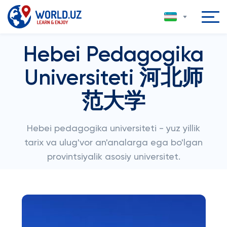
Hebei Pedagogika
Universiteti 河北师
范大学
Hebei pedagogika universiteti - yuz yillik
tarix va ulug'vor an'analarga ega bo'lgan
provintsiyalik asosiy universitet.