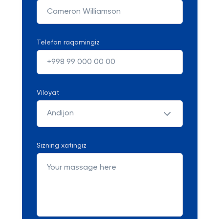
Telefon raqamingiz
Viloyat
Andijon
Sizning xatingiz