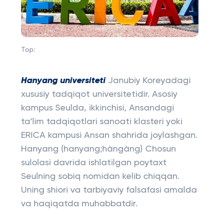
Top:
Hanyang universiteti
Janubiy Koreyadagi
xususiy tadqiqot universitetidir. Asosiy
kampus Seulda, ikkinchisi, Ansandagi
ta'lim tadqiqotlari sanoati klasteri yoki
ERICA kampusi Ansan shahrida joylashgan.
Hanyang (hanyang;hàngàng) Chosun
sulolasi davrida ishlatilgan poytaxt
Seulning sobiq nomidan kelib chiqqan.
Uning shiori va tarbiyaviy falsafasi amalda
va haqiqatda muhabbatdir.