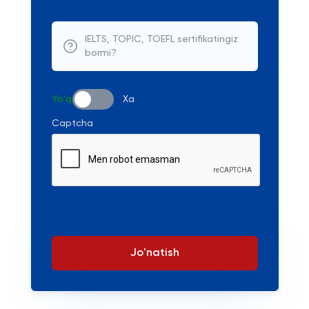
IELTS, TOPIC, TOEFL sertifikatingiz
bormi?
Yo'q
Xa
Captcha
Jo'natish