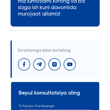
ma’lumotlarni kiriting va biz
sizga ish kuni davomida
murojaat qilamiz!
Do'stlaringiz bilan bo'lishing
Bepul konsultatsiya oling
To'liq Ism-Familyangiz