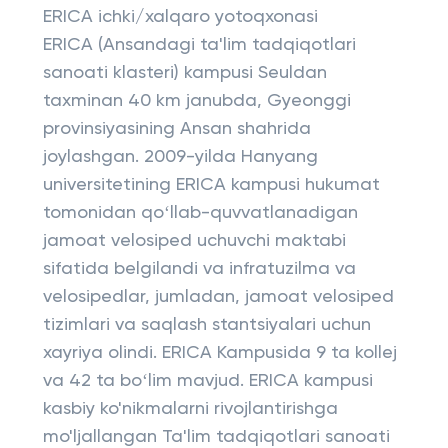
ERICA ichki/xalqaro yotoqxonasi
ERICA (Ansandagi ta'lim tadqiqotlari
sanoati klasteri) kampusi Seuldan
taxminan 40 km janubda, Gyeonggi
provinsiyasining Ansan shahrida
joylashgan. 2009-yilda Hanyang
universitetining ERICA kampusi hukumat
tomonidan qoʻllab-quvvatlanadigan
jamoat velosiped uchuvchi maktabi
sifatida belgilandi va infratuzilma va
velosipedlar, jumladan, jamoat velosiped
tizimlari va saqlash stantsiyalari uchun
xayriya olindi. ERICA Kampusida 9 ta kollej
va 42 ta boʻlim mavjud. ERICA kampusi
kasbiy ko'nikmalarni rivojlantirishga
mo'ljallangan Ta'lim tadqiqotlari sanoati