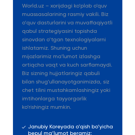
World.uz – xorijdagi ko'plab o'quv
muassasalarining rasmiy vakili. Biz
o’quv dasturlarini va muvaffaqiyatli
qabul strategiyasini topishda
sinovdan o’tgan texnologiyalarni
ishlatamiz. Shuning uchun
mijozlarimiz ma'lumot izlashga
ortiqcha vaqt va kuch sarflamaydi.
Biz sizning hujjatlaringiz qabuli
bilan shug'ullanayotganimizda, siz
chet tilini mustahkamlashingiz yoki
imtihonlarga tayyorgarlik
ko'rishingiz mumkin.
Janubiy Koreyada o’qish bo’yicha
bepul ma’lumot beramiz;