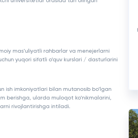
hi universitetlar orasida tan olingan
imoiy mas'uliyatli rahbarlar va menejerlarni
un yuqori sifatli o'quv kurslari / dasturlarini
 ish imkoniyatlari bilan mutanosib bo'lgan
a'lim berishga, ularda muloqot ko'nikmalarini,
ni rivojlantirishga intiladi.