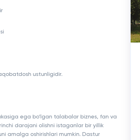
ir
si
aqobatdosh ustunligidir.
lakasiga ega bo'lgan talabalar biznes, fan va
nchi darajani olishni istaganlar bir yillik
ni amalga oshirishlari mumkin. Dastur