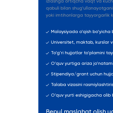
izlashga ortiqcha vaqt va kuch s
qabuli bilan shug'ullanayotgani
yoki imtihonlarga tayyorgarlik k
Malaysiyada o’qish bo’yicha
Universitet, maktab, kurslar
To’g’ri hujjatlar to’plamini ta
O’quv yurtiga ariza jo’natami
Stipendiya/grant uchun hujja
Talaba vizasini rasmiylashti
O’quv yurti eshigigacha olib b
Bepul maslahat olish u