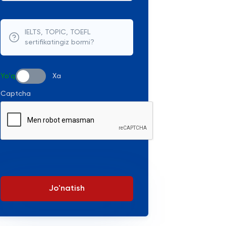
IELTS, TOPIC, TOEFL
sertifikatingiz bormi?
Yo'q
Xa
Captcha
Jo'natish