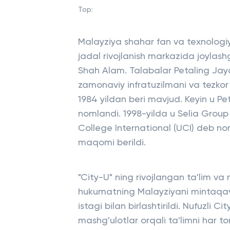
Top:
Malayziya shahar fan va texnologiy
jadal rivojlanish markazida joylas
Shah Alam. Talabalar Petaling Ja
zamonaviy infratuzilmani va tezkor 
1984 yildan beri mavjud. Keyin u P
nomlandi. 1998-yilda u Selia Group
College International (UCI) deb nom
maqomi berildi.
"City-U" ning rivojlangan ta'lim va
hukumatning Malayziyani mintaqav
istagi bilan birlashtirildi. Nufuzli 
mashg'ulotlar orqali ta'limni har t