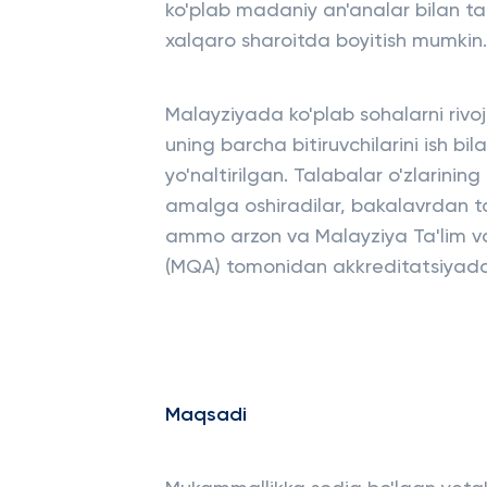
ko'plab madaniy an'analar bilan tan
xalqaro sharoitda boyitish mumkin.
Malayziyada ko'plab sohalarni rivojl
uning barcha bitiruvchilarini ish bi
yo'naltirilgan. Talabalar o'zlarining 
amalga oshiradilar, bakalavrdan tor
ammo arzon va Malayziya Ta'lim vaz
(MQA) tomonidan akkreditatsiyada
Maqsadi