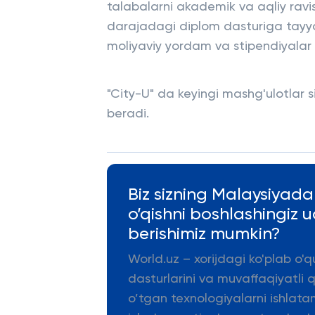
talabalarni akademik va aqliy ravis
darajadagi diplom dasturiga tayyo
moliyaviy yordam va stipendiyalar 
"City-U" da keyingi mashg'ulotlar 
beradi.
Biz sizning Malaysiyada
o’qishni boshlashingiz
berishimiz mumkin?
World.uz – xorijdagi ko'plab o'q
dasturlarini va muvaffaqiyatli 
o’tgan texnologiyalarni ishlata