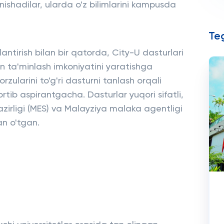
ishadilar, ularda o'z bilimlarini kampusda
Teg
antirish bilan bir qatorda, City-U dasturlari
lan ta'minlash imkoniyatini yaratishga
orzularini to'g'ri dasturni tanlash orqali
tib aspirantgacha. Dasturlar yuqori sifatli,
irligi (MES) va Malayziya malaka agentligi
n o'tgan.