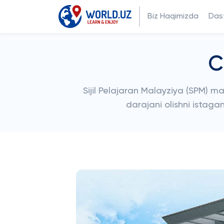
Biz Haqimizda
Dast
C
Sijil Pelajaran Malayziya (SPM) m
darajani olishni istaga