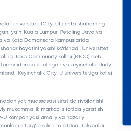
alar universiteti (City-U) uchta shaharning
hgan, ya'ni Kuala Lumpur, Petaling Jaya va
ya va Kota Damansara kampuslarida
shahar hayotini yaxshi ko'rishadi. Universitet
etaling Jaya Community kolleji (PJCC) deb
 tomonidan sotib olingan va keyinchalik Unity
landi. Keyinchalik City-U universitetiga kollej
 madaniyat muassasasi sifatida rivojlanishi
iy mukammallik markazi sifatida yaratish
City-U kompaniyasi amaliy va nazariy
omonlama targ'ib qilish tarafdori. Talabalar