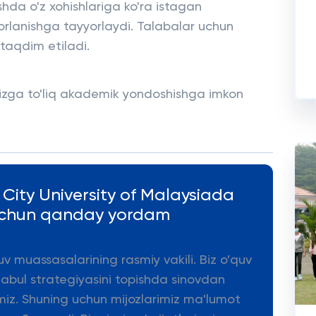
hda o'z xohishlariga ko'ra istagan
rlanishga tayyorlaydi. Talabalar uchun
taqdim etiladi.
sizga to'liq akademik yondoshishga imkon
 City University of Malaysiada
 uchun qanday yordam
uv muassasalarining rasmiy vakili. Biz o’quv
qabul strategiyasini topishda sinovdan
miz. Shuning uchun mijozlarimiz ma'lumot