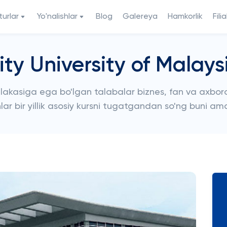
urlar
Yo'nalishlar
Blog
Galereya
Hamkorlik
Filia
ity University of Malays
alakasiga ega bo'lgan talabalar biznes, fan va axborot
nlar bir yillik asosiy kursni tugatgandan so'ng buni am