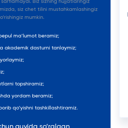
arflamaydi. Biz sizning hujjatlaringiz
mizda, siz chet tilini mustahkamlashingiz
o'rishingiz mumkin.
 bepul ma’lumot beramiz;
 va akademik dasturni tanlaymiz;
yyorlaymiz;
z;
tlarni topshiramiz;
rishda yordam beramiz;
orib qo’yishni tashkillashtiramiz.
chun quyida so’ralgan