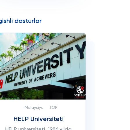
ishli dasturlar
Malaysiya
TOP:
HELP Universiteti
HELP universiteti, 1986 yilda