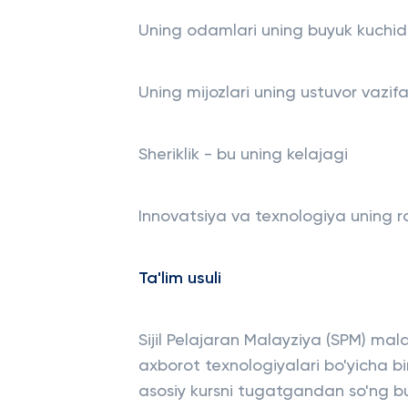
Uning odamlari uning buyuk kuchid
Uning mijozlari uning ustuvor vazifa
Sheriklik - bu uning kelajagi
Innovatsiya va texnologiya uning r
Ta'lim usuli
Sijil Pelajaran Malayziya (SPM) ma
axborot texnologiyalari bo'yicha biri
asosiy kursni tugatgandan so'ng bu