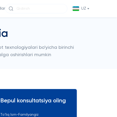
llar
UZ
ia
 texnologiyalari bo'yicha birinchi
alga oshirishlari mumkin
Bepul konsultatsiya oling
To'liq Ism-Familyangiz