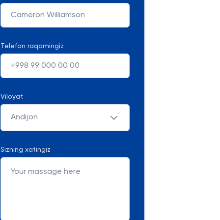
Telefon raqamingiz
Viloyat
Andijon
Sizning xatingiz