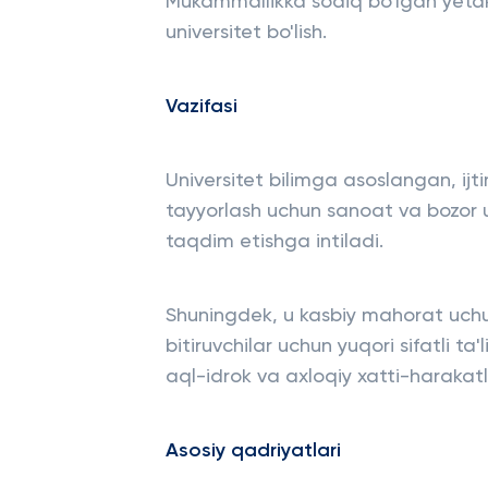
Mukammallikka sodiq bo'lgan yetakc
universitet bo'lish.
Vazifasi
Universitet bilimga asoslangan, ijt
tayyorlash uchun sanoat va bozor uch
taqdim etishga intiladi.
Shuningdek, u kasbiy mahorat uchun
bitiruvchilar uchun yuqori sifatli t
aql-idrok va axloqiy xatti-harakatlar
Asosiy qadriyatlari