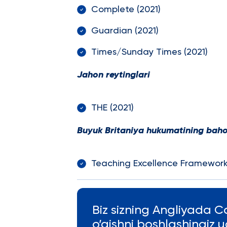
Complete (202
Guardian (202
Times/Sunday Times (2
Jahon reytinglari
THE (2021) 8
Buyuk Britaniya hukumatining baho
Teaching Excellence Fra
Biz sizning Angliyada C
o’qishni boshlashingiz