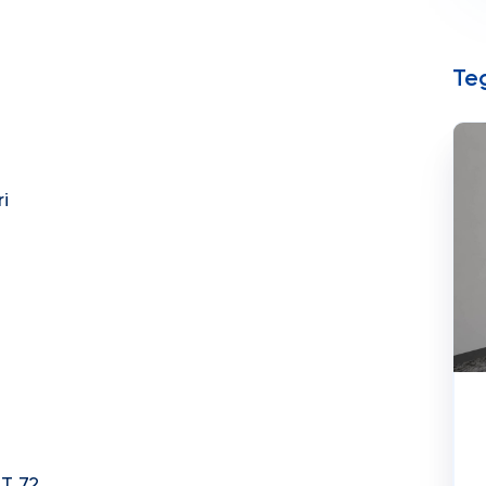
Teg
i
BT 72