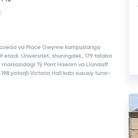
2
 Sincoeda va Place Gwynne kampuslariga
lif etadi. Universitet, shuningdek, 179 talaba
 markazidagi Tŷ Pont Haearn va Llandaff
8 yotoqli Victoria Hall kabi xususiy turar-