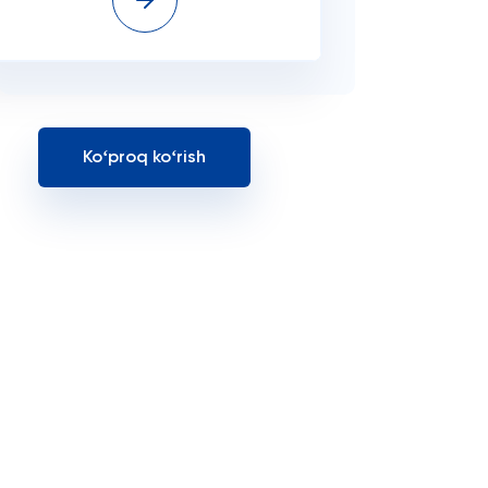
Koʻproq koʻrish