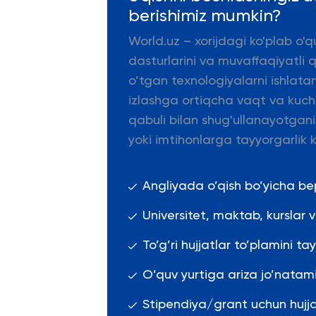
berishimiz mumkin?
World.uz – xorijdagi ko'plab o'q
dasturlarini va muvaffaqiyatli 
o’tgan texnologiyalarni ishlata
izlashga ortiqcha vaqt va kuch s
qabuli bilan shug'ullanayotgani
yoki imtihonlarga tayyorgarlik k
Angliyada o’qish bo’yicha b
Universitet, maktab, kurslar
To’g’ri hujjatlar to’plamini ta
O’quv yurtiga ariza jo’natami
Stipendiya/grant uchun hujja