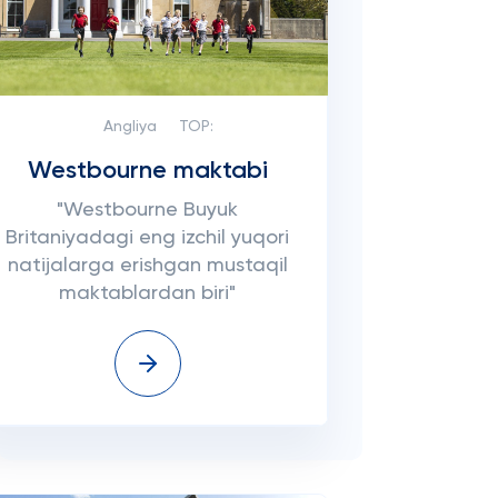
Angliya
TOP:
Westbourne maktabi
"Westbourne Buyuk
Britaniyadagi eng izchil yuqori
natijalarga erishgan mustaqil
maktablardan biri"