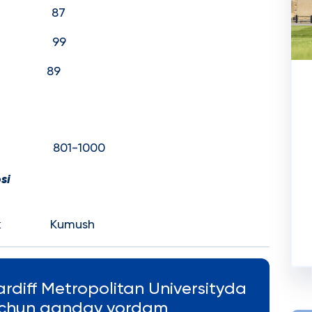
1) 87
1) 99
021) 89
01-1000
si
mework Kumush
ardiff Metropolitan Universityda
 uchun qanday yordam