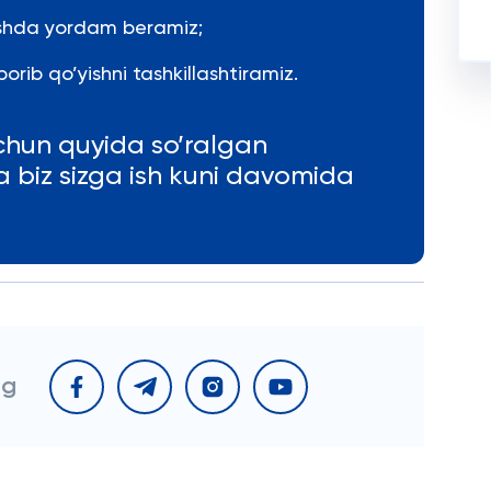
rishda yordam beramiz;
orib qo’yishni tashkillashtiramiz.
chun quyida so’ralgan
va biz sizga ish kuni davomida
ng