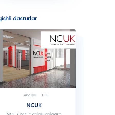
ishli dasturlar
Angliya
TOP:
NCUK
NCUK malakalari xalqaro