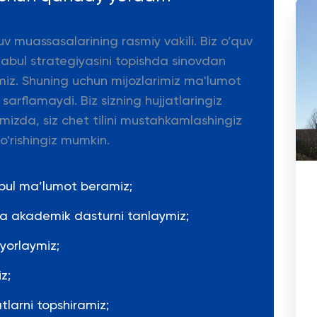
uv muassasalarining rasmiy vakili. Biz o’quv
qabul strategiyasini topishda sinovdan
miz. Shuning uchun mijozlarimiz ma'lumot
arflamaydi. Biz sizning hujjatlaringiz
mizda, siz chet tilini mustahkamlashingiz
o'rishingiz mumkin.
epul ma’lumot beramiz;
 va akademik dasturni tanlaymiz;
yyorlaymiz;
z;
tlarni topshiramiz;