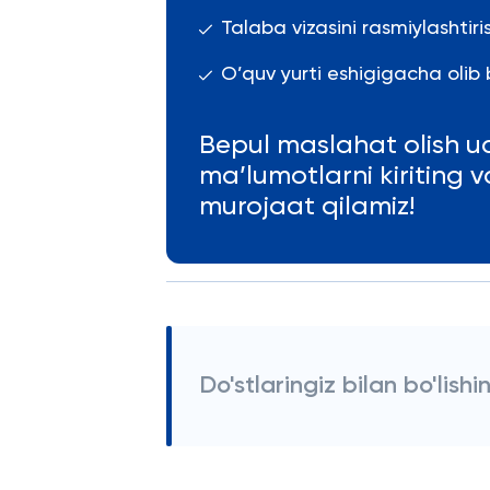
Talaba vizasini rasmiylashti
O’quv yurti eshigigacha olib b
Bepul maslahat olish u
ma’lumotlarni kiriting 
murojaat qilamiz!
Do'stlaringiz bilan bo'lishi