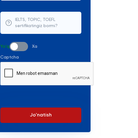
IELTS, TOPIC, TOEFL
sertifikatingiz bormi?
Yo'q
Xa
Captcha
Jo'natish