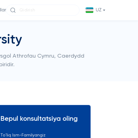
llar
UZ
sity
 Prifysgol Athrofau Cymru, Caerdydd
ridir.
Bepul konsultatsiya oling
To'liq Ism-Familyangiz