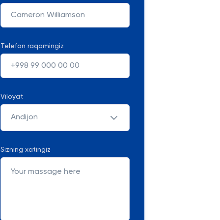
Telefon raqamingiz
Viloyat
Andijon
Sizning xatingiz