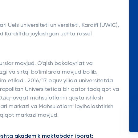
ari Uels universiteti universiteti, Kardiff (UWIC),
d Kardiffda joylashgan uchta rassel
kurslar mavjud. O'qish bakalavriat va
i va sirtqi bo'limlarda mavjud bo'lib,
 etiladi. 2016/17 o'quv yilida universitetda
tropolitan Universitetida bir qator tadqiqot va
 Oziq-ovqat mahsulotlarini qayta ishlash
ri markazi va Mahsulotlarni loyihalashtirish
adqiqot markazi mavjud.
 beshta akademik maktabdan iborat: