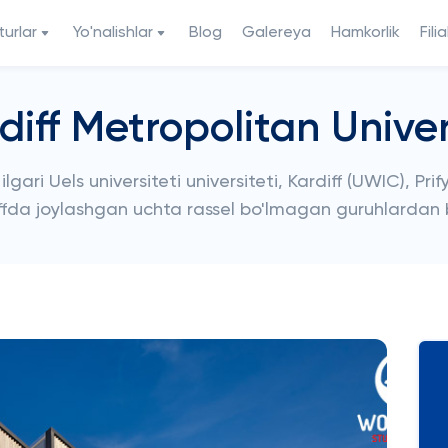
urlar
Yo'nalishlar
Blog
Galereya
Hamkorlik
Filia
diff Metropolitan Univer
 ilgari Uels universiteti universiteti, Kardiff (UWIC),
ffda joylashgan uchta rassel bo'lmagan guruhlardan bi