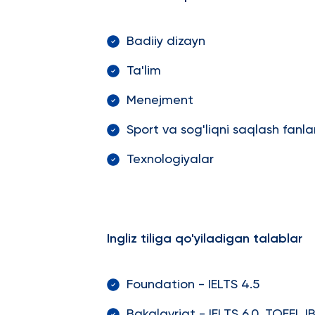
Badiiy dizayn
Ta'lim
Menejment
Sport va sog'liqni saqlash fanlar
Texnologiyalar
Ingliz tiliga qo'yiladigan talablar
Foundation - IELTS 4.5
Bakalavriat - IELTS 6.0, TOEFL I