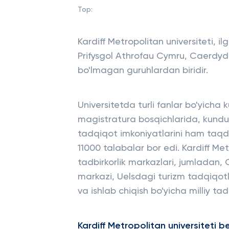
Top:
Kardiff Metropolitan universiteti, ilg
Prifysgol Athrofau Cymru, Caerdyd
bo'lmagan guruhlardan biridir.
Universitetda turli fanlar bo'yicha 
magistratura bosqichlarida, kunduzg
tadqiqot imkoniyatlarini ham taqdim
11000 talabalar bor edi. Kardiff Me
tadbirkorlik markazlari, jumladan,
markazi, Uelsdagi turizm tadqiqotla
va ishlab chiqish bo'yicha milliy t
Kardiff Metropolitan universiteti