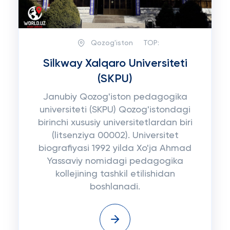
Qozog'iston
TOP:
Silkway Xalqaro Universiteti
(SKPU)
Janubiy Qozog'iston pedagogika
universiteti (SKPU) Qozog'istondagi
birinchi xususiy universitetlardan biri
(litsenziya 00002). Universitet
biografiyasi 1992 yilda Xo'ja Ahmad
Yassaviy nomidagi pedagogika
kollejining tashkil etilishidan
boshlanadi.