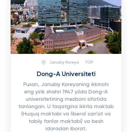
Janubiy Koreya
TOP:
Dong-A Universiteti
Pusan, Janubiy Koreyaning ikkinchi
eng yirik shahri 1947 yilda Dong-A
universitetining mezboni sifatida
tanlangan. U faqatgina ikkita maktab
(Huquq maktabi va liberal san’at va
tabiiy fanlar maktabi) va besh
idoradan iborat.