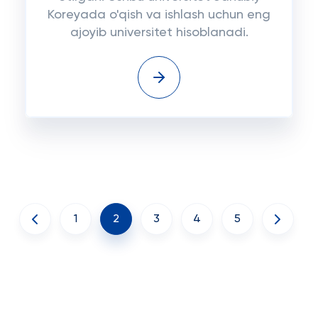
Koreyada o'qish va ishlash uchun eng
ajoyib universitet hisoblanadi.
1
2
3
4
5