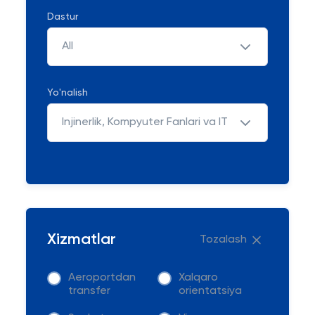
Dastur
All
Yo'nalish
Injinerlik, Kompyuter Fanlari va IT
Xizmatlar
Tozalash
Aeroportdan
Xalqaro
transfer
orientatsiya