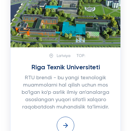
Latviya
TOP:
Riga Texnik Universiteti
RTU brendi - bu yangi texnologik
muammolarni hal qilish uchun mos
bo'lgan ko'p asrlik ilmiy an'analarga
asoslangan yuqori sifatli xalqaro
raqobatdosh muhandislik ta'limidir.