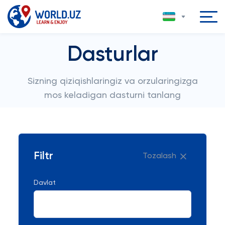
Dasturlar
Sizning qiziqishlaringiz va orzularingizga
mos keladigan dasturni tanlang
Filtr
Tozalash
Davlat