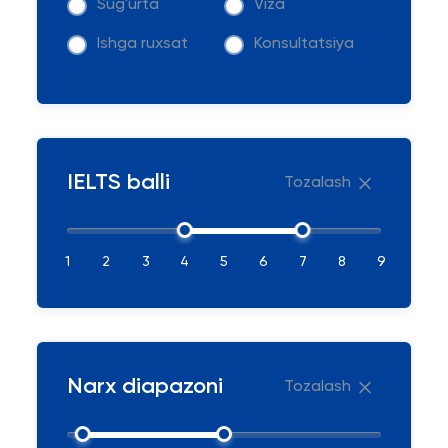
Sug'urta
Viza
Ishga ruxsat
Konsultatsiya
IELTS balli
Tozalash
1
2
3
4
5
6
7
8
9
Narx diapazoni
Tozalash