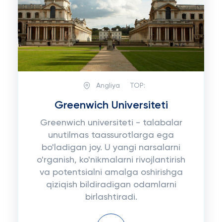
Angliya
TOP:
Greenwich Universiteti
Greenwich universiteti - talabalar
unutilmas taassurotlarga ega
bo'ladigan joy. U yangi narsalarni
o'rganish, ko'nikmalarni rivojlantirish
va potentsialni amalga oshirishga
qiziqish bildiradigan odamlarni
birlashtiradi.