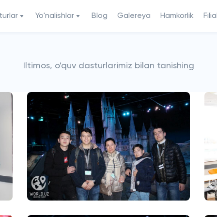
urlar
Yo'nalishlar
Blog
Galereya
Hamkorlik
Filia
Iltimos, o'quv dasturlarimiz bilan tanishing