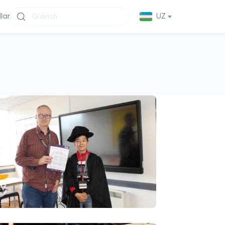
llar
UZ