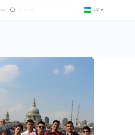
llar
UZ