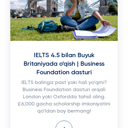
IELTS 4.5 bilan Buyuk
Britaniyada o‘qish | Business
Foundation dasturi
IELTS balingiz past yoki hali yo‘qmi?
Business Foundation dasturi orqali
London yoki Oxfordda tahsil oling.
£6,000 gacha scholarship imkoniyatini
qo‘ldan boy bermang!