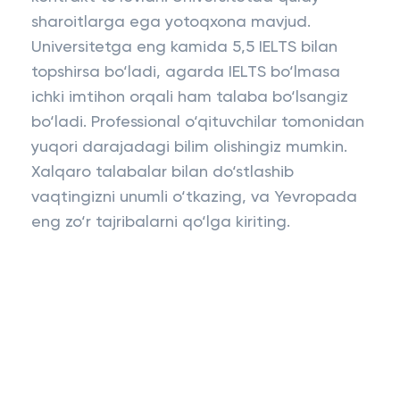
sharoitlarga ega yotoqxona mavjud.
Universitetga eng kamida 5,5 IELTS bilan
topshirsa bo‘ladi, agarda IELTS bo‘lmasa
ichki imtihon orqali ham talaba bo‘lsangiz
bo‘ladi. Professional o‘qituvchilar tomonidan
yuqori darajadagi bilim olishingiz mumkin.
Xalqaro talabalar bilan do‘stlashib
vaqtingizni unumli o‘tkazing, va Yevropada
eng zo‘r tajribalarni qo‘lga kiriting.