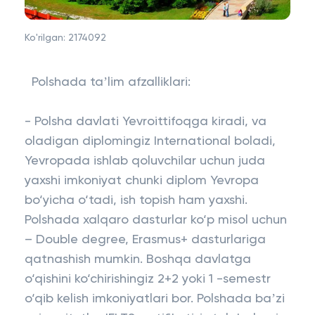
Ko'rilgan:
2174092
Polshada taʼlim afzalliklari:
- Polsha davlati Yevroittifoqga kiradi, va
oladigan diplomingiz International boladi,
Yevropada ishlab qoluvchilar uchun juda
yaxshi imkoniyat chunki diplom Yevropa
bo‘yicha o‘tadi, ish topish ham yaxshi.
Polshada xalqaro dasturlar ko‘p misol uchun
– Double degree, Erasmus+ dasturlariga
qatnashish mumkin. Boshqa davlatga
o‘qishini ko‘chirishingiz 2+2 yoki 1 -semestr
o‘qib kelish imkoniyatlari bor. Polshada baʼzi