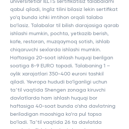
universitetlar IELTS sertifikatisiz talabalarni
qabul qiladi, Ingliz tilini bilasiz lekin sertifikat
yo‘q bunda ichki imtihon orqali talaba
bo‘lasiz. Talabalar til bilish darajasiga qarab
ishlashi mumkin, pochta, yetkazib berish,
kafe, restoran, muzqaymoq sotish, ishlab
chiqaruvchi sexlarda ishlashi mumkin.
Haftasiga 20-soat ishlash huquqi berilgan
soatiga 8-9 EURO topadi. Talabaning 1 –
oylik xarajatlari 350-400 euroni tashkil
qiladi. Yevropa hududi bo‘lganligi uchun
taʼtil vaqtida Shengen zonaga kiruvchi
davlatlarda ham ishlash huquqi bor
haftasiga 40-soat bunda o‘sha davlatning
beriladigan maoshiga ko‘ra pul topsa
bo‘ladi. Taʼtil vaqtida 26 ta davlatda