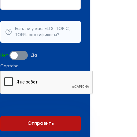
Есть ли у вас IELTS, TOPIC,
TOEFL сертификаты?
Нет
Да
Captcha
Отправить