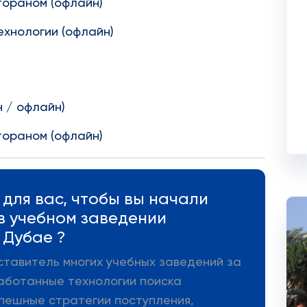
тораном (офлайн)
хнологии (офлайн)
 / офлайн)
тораном (офлайн)
для вас, чтобы вы начали
 в учебном заведении
 Дубае ?
ставитель многих учебных заведений за
аботанные технологии поиска
пешные стратегии поступления,