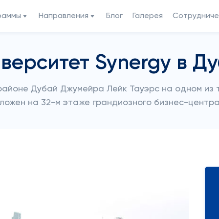
раммы
Направления
Блог
Галерея
Сотрудниче
верситет Synergy в Д
районе Дубай Джумейра Лейк Тауэрс на одном из т
ожен на 32-м этаже грандиозного бизнес-центра 