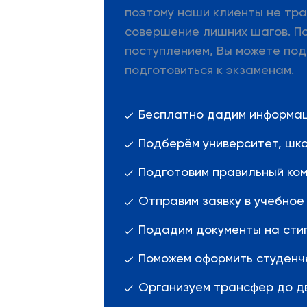
поэтому наши клиенты не тра
совершение лишних шагов. П
поступлением, Вы можете под
подготовиться к экзаменам.
Бесплатно дадим информац
Подберём университет, шко
Подготовим правильный ком
Отправим заявку в учебное
Подадим документы на сти
Поможем оформить студенче
Организуем трансфер до дв