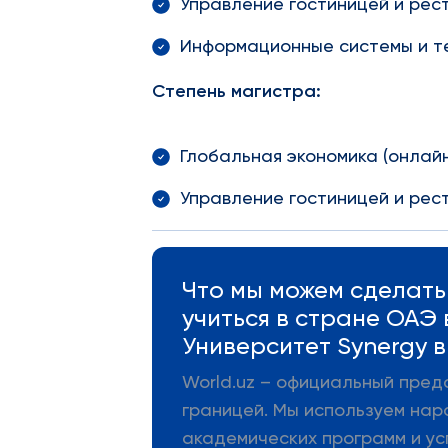
Управление гостиницей и рес
Информационные системы и те
Степень магистра:
Глобальная экономика (онлайн
Управление гостиницей и рес
Что мы можем сделать 
учиться в стране ОАЭ
Университет Synergy в
World.uz – официальный пред
границей. Мы используем нар
академических программ и ус