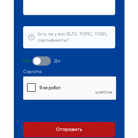
Есть ли у вас IELTS, TOPIC, TOEFL
сертификаты?
Нет
Да
Captcha
Отправить