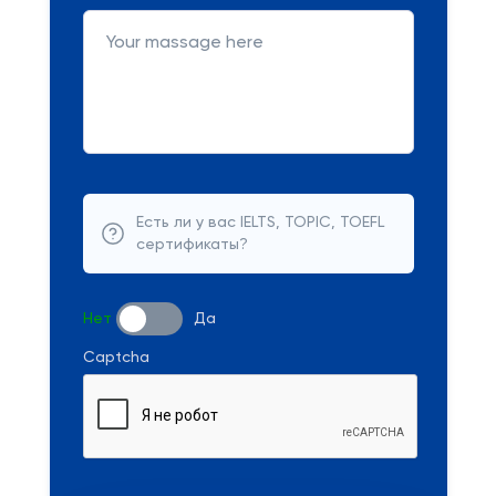
Есть ли у вас IELTS, TOPIC, TOEFL
сертификаты?
Нет
Да
Captcha