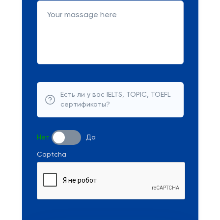
Есть ли у вас IELTS, TOPIC, TOEFL
сертификаты?
Нет
Да
Captcha