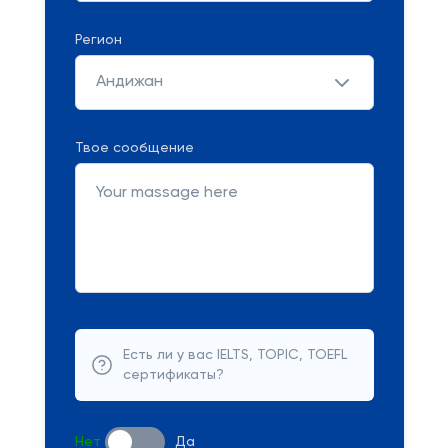
Регион
Андижан
Твое сообщение
Есть ли у вас IELTS, TOPIC, TOEFL
сертификаты?
Нет
Да