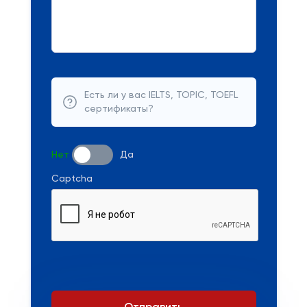
Есть ли у вас IELTS, TOPIC, TOEFL
сертификаты?
Нет
Да
Captcha