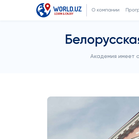
О компании
Прог
Белорусска
Академия имеет о