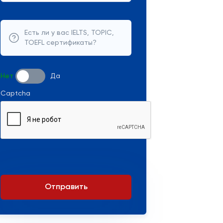
Есть ли у вас IELTS, TOPIC,
TOEFL сертификаты?
Нет
Да
Captcha
Отправить