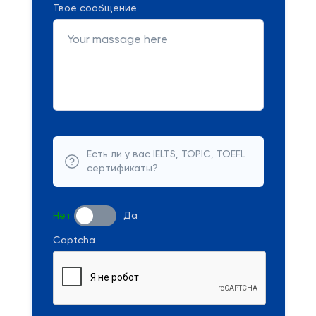
Твое сообщение
Есть ли у вас IELTS, TOPIC, TOEFL
сертификаты?
Нет
Да
Captcha