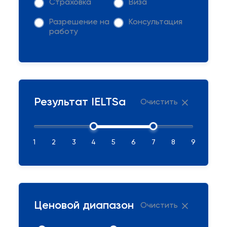
Страховка
Виза
Разрешение на
Консультация
работу
Результат IELTSа
Очистить
1
2
3
4
5
6
7
8
9
Ценовой диапазон
Очистить