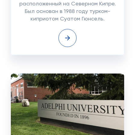
расположенный на Северном Кипре.
Был основан в 1988 году турком-
киприотом Суатом Гюнсель.