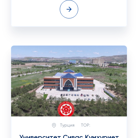
Турция
TOP:
Университет Сивас Кумхуриет