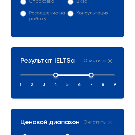
Страховка
Виза
Разрешение на
Консультация
работу
Результат IELTSа
Очистить
1
2
3
4
5
6
7
8
9
Ценовой диапазон
Очистить