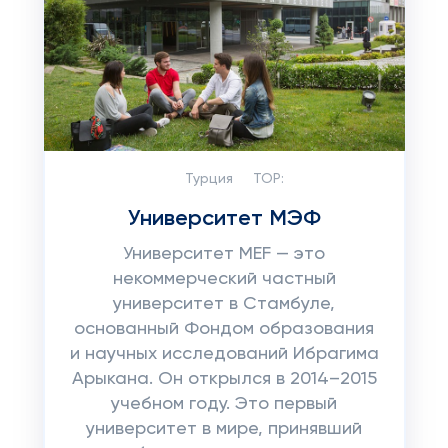
Турция
TOP:
Университет МЭФ
Университет MEF — это
некоммерческий частный
университет в Стамбуле,
основанный Фондом образования
и научных исследований Ибрагима
Арыкана. Он открылся в 2014–2015
учебном году. Это первый
университет в мире, принявший