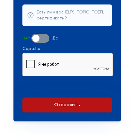
Есть ли у вас IELTS, TOPIC, TOEFL
сертификаты?
Нет
Да
Captcha
Отправить